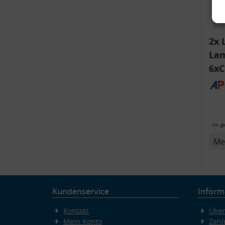
2x 
Lam
6xC
ink
Bli
14
v
inkl. g
Me
Kundenservice
Inform
Kontakt
Über
Mein Konto
Zahl