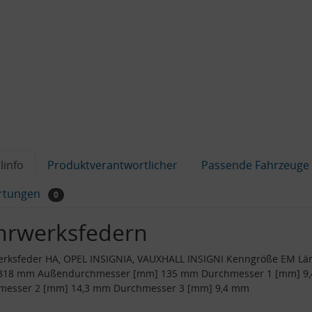
linfo
Produktverantwortlicher
Passende Fahrzeuge
rtungen
0
hrwerksfedern
erksfeder HA, OPEL INSIGNIA, VAUXHALL INSIGNI Kenngröße EM Lä
318 mm Außendurchmesser [mm] 135 mm Durchmesser 1 [mm] 9
messer 2 [mm] 14,3 mm Durchmesser 3 [mm] 9,4 mm