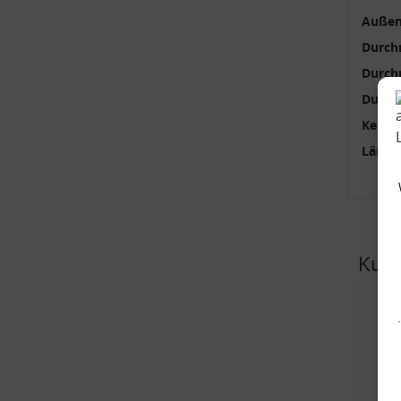
Außen
Durch
Durch
Durch
Kenng
Länge
Kund