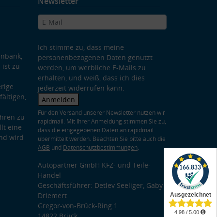
Newsletter
Ich stimme zu, dass meine
enbank,
personenbezogenen Daten genutzt
 ist zu
werden, um werbliche E-Mails zu
erhalten, und weiß, dass ich dies
rige
jederzeit widerrufen kann.
ältigen,
Anmelden
Für den Versand unserer Newsletter nutzen wir
hren zu
rapidmail. Mit Ihrer Anmeldung stimmen Sie zu,
lt eine
dass die eingegebenen Daten an rapidmail
nd wird
übermittelt werden. Beachten Sie bitte auch die
AGB
und
Datenschutzbestimmungen
.
Autopartner GmbH KFZ- und Teile-
Handel
Geschäftsführer: Detlev Seeliger, Gaby
Driemert
Gregor-von-Brück-Ring 1
14822 Brück