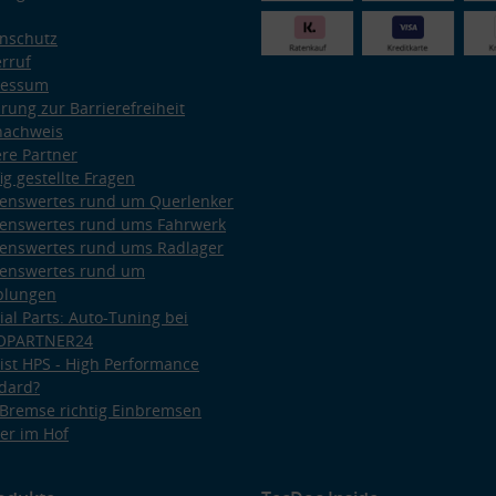
nschutz
rruf
ressum
ärung zur Barrierefreiheit
nachweis
re Partner
ig gestellte Fragen
enswertes rund um Querlenker
enswertes rund ums Fahrwerk
enswertes rund ums Radlager
enswertes rund um
plungen
ial Parts: Auto-Tuning bei
OPARTNER24
ist HPS - High Performance
dard?
Bremse richtig Einbremsen
er im Hof