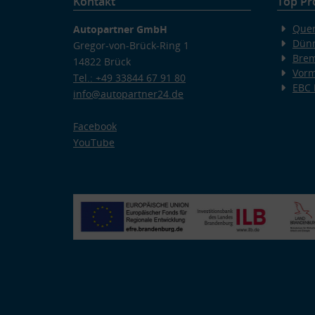
Kontakt
Top Pr
Quer
Autopartner GmbH
Dünn
Gregor-von-Brück-Ring 1
Bre
14822 Brück
Vorm
Tel.: +49 33844 67 91 80
EBC
info@autopartner24.de
Facebook
YouTube