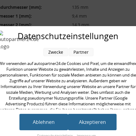
durchmesser [mm]:
135 mm
messer 1 [mm]:
9,4 mm
messer 2 [mm]:
14,3 mm
messer 3 [mm]:
9,4 mm
Datenschutzeinstellungen
röße:
EM
 [mm]:
318 mm
Zwecke
Partner
Wir verwenden auf autopartner24.de Cookies und Pixel, um die einwandfrei
Funktion unserer Website zu gewährleisten, Inhalte und Anzeigen zu
personalisieren, Funktionen für soziale Medien anbieten zu können und die
Zugriffe auf unserer Website zu analysieren. Außerdem geben wir
Informationen zu Ihrer Verwendung unserer Website an unsere Partner für
en kauften auch
soziale Medien, Werbung und Analysen weiter. Dies umfasst auch die
Erstellung pseudonymer Nutzungsprofile. Unsere Partner (Google
Advertising Products) führen diese Informationen möglicherweise mit
weiteren Daten zusammen, die Sie ihnen bereitgestellt haben (bspw. anhan
eines persönlichen Accounts) oder welche sie im Rahmen Ihrer Nutzung der
Dienste gesammelt haben (bspw. Nutzungsdaten anderer Geräte). Ihre
Ablehnen
Akzeptieren
Einwilligung zur Nutzung von Cookies und Pixeln können Sie jederzeit
widerrufen, indem Sie auf den Datenschutz-Button links unten klicken und
Datenschutzrichtlinie
Impressum