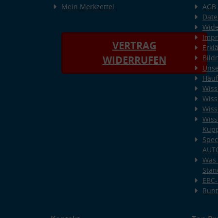
Mein Merkzettel
AGB
Date
Wide
Imp
VERTRAG
Erkl
Bild
WIDERRUFEN
Unse
Häuf
Wiss
Wiss
Wiss
Wiss
Kup
Spec
AUT
Was 
Stan
EBC-
Runt