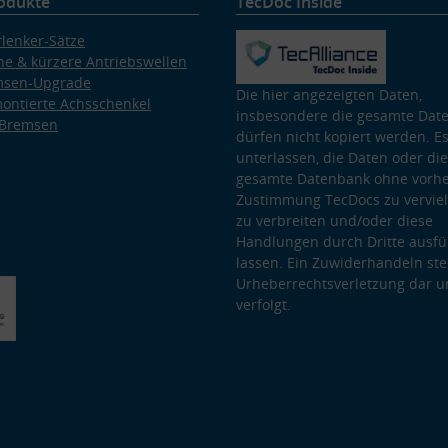
odukte
TecDoc Inside
lenker-Sätze
e & kürzere Antriebswellen
msen-Upgrade
Die hier angezeigten Daten,
ontierte Achsschenkel
insbesondere die gesamte Dat
 Bremsen
dürfen nicht kopiert werden. Es
unterlassen, die Daten oder die
gesamte Datenbank ohne vorhe
Zustimmung TecDocs zu vervielf
zu verbreiten und/oder diese
Handlungen durch Dritte ausfü
lassen. Ein Zuwiderhandeln stel
Urheberrechtsverletzung dar u
verfolgt.