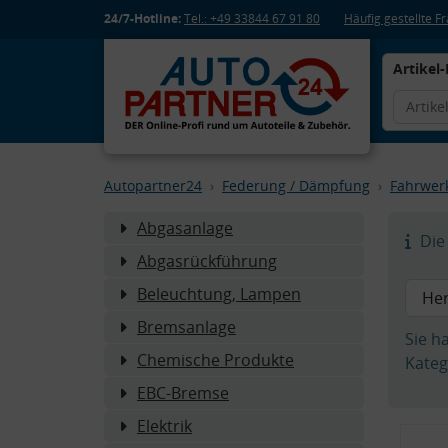
24/7-Hotline:
Tel.: +49 33844 67 91 80
Häufig gestellte 
Artikel-
Autopartner24
Federung / Dämpfung
Fahrwer
Abgasanlage
Die 
Abgasrückführung
Beleuchtung, Lampen
Bremsanlage
Sie h
Chemische Produkte
Kateg
EBC-Bremse
Elektrik