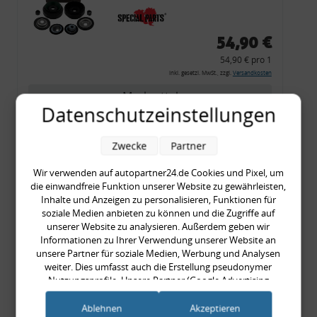
54,90 €
54,90 € pro 1
inkl. gesetzl. MwSt., zzgl.
Versandkosten
Merkzettel
Datenschutzeinstellungen
Zum Artikel
Zwecke
Partner
Wir verwenden auf autopartner24.de Cookies und Pixel, um
Rückleuchtenband mit
die einwandfreie Funktion unserer Website zu gewährleisten,
Inhalte und Anzeigen zu personalisieren, Funktionen für
Blinker, rot, US-Ecken,
soziale Medien anbieten zu können und die Zugriffe auf
Audi 80 Cabrio, Typ 89,
unserer Website zu analysieren. Außerdem geben wir
OE-Nr.: 8G0945225 +
Informationen zu Ihrer Verwendung unserer Website an
unsere Partner für soziale Medien, Werbung und Analysen
8G0945225C
weiter. Dies umfasst auch die Erstellung pseudonymer
999,99 €
Nutzungsprofile. Unsere Partner (Google Advertising
999,99 € pro 1
Products) führen diese Informationen möglicherweise mit
inkl. gesetzl. MwSt., zzgl.
Versandkosten
weiteren Daten zusammen, die Sie ihnen bereitgestellt haben
Ablehnen
Akzeptieren