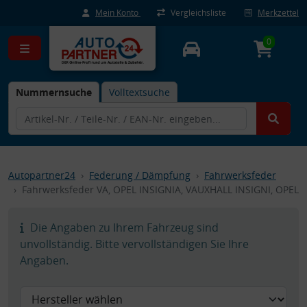
Mein Konto
Vergleichsliste
Merkzettel
0
Nummernsuche
Volltextsuche
Autopartner24
Federung / Dämpfung
Fahrwerksfeder
Fahrwerksfeder VA, OPEL INSIGNIA, VAUXHALL INSIGNI, OPEL
Die Angaben zu Ihrem Fahrzeug sind
unvollständig. Bitte vervollständigen Sie Ihre
Angaben.