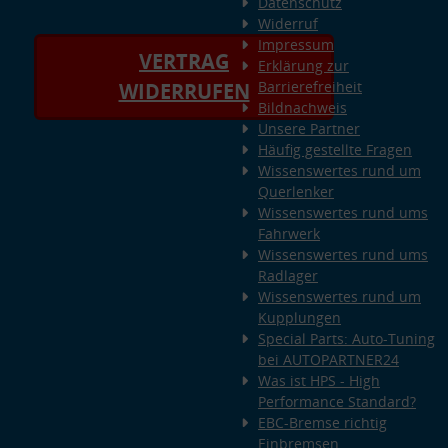
Datenschutz
Widerruf
Impressum
VERTRAG
Erklärung zur
Barrierefreiheit
WIDERRUFEN
Bildnachweis
Unsere Partner
Häufig gestellte Fragen
Wissenswertes rund um
Querlenker
Wissenswertes rund ums
Fahrwerk
Wissenswertes rund ums
Radlager
Wissenswertes rund um
Kupplungen
Special Parts: Auto-Tuning
bei AUTOPARTNER24
Was ist HPS - High
Performance Standard?
EBC-Bremse richtig
Einbremsen