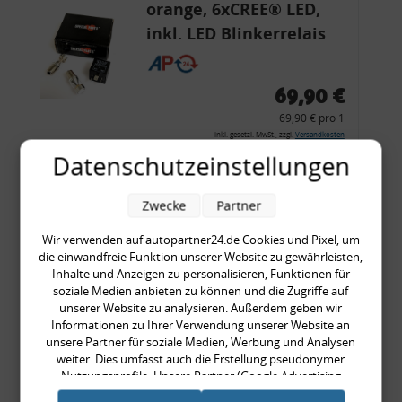
orange, 6xCREE® LED,
inkl. LED Blinkerrelais
CF 14
69,90 €
69,90 € pro 1
inkl. gesetzl. MwSt., zzgl.
Versandkosten
Datenschutzeinstellungen
Merkzettel
Zum Artikel
Zwecke
Partner
Wir verwenden auf autopartner24.de Cookies und Pixel, um
die einwandfreie Funktion unserer Website zu gewährleisten,
Rückleuchtenband mit
Inhalte und Anzeigen zu personalisieren, Funktionen für
soziale Medien anbieten zu können und die Zugriffe auf
Blinker, rot, US-Ecken,
unserer Website zu analysieren. Außerdem geben wir
Audi 80 Cabrio, Typ 89,
Informationen zu Ihrer Verwendung unserer Website an
unsere Partner für soziale Medien, Werbung und Analysen
OE-Nr.: 8G0945225 +
weiter. Dies umfasst auch die Erstellung pseudonymer
8G0945225C
Nutzungsprofile. Unsere Partner (Google Advertising
999,99 €
Products) führen diese Informationen möglicherweise mit