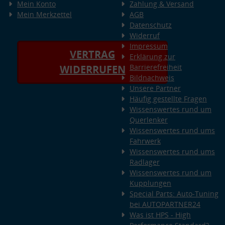
Mein Konto
Zahlung & Versand
Mein Merkzettel
AGB
Datenschutz
Widerruf
Impressum
VERTRAG
Erklärung zur
Barrierefreiheit
WIDERRUFEN
Bildnachweis
Unsere Partner
Häufig gestellte Fragen
Wissenswertes rund um
Querlenker
Wissenswertes rund ums
Fahrwerk
Wissenswertes rund ums
Radlager
Wissenswertes rund um
Kupplungen
Special Parts: Auto-Tuning
bei AUTOPARTNER24
Was ist HPS - High