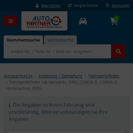
Mein Konto
Vergleichsliste
Merkzettel
0
Nummernsuche
Volltextsuche
Autopartner24
Federung / Dämpfung
Fahrwerksfeder
Fahrwerksfeder HA verstärkt, OPEL CORSA D, CORSA D,
Hinterachse, OPEL
Die Angaben zu Ihrem Fahrzeug sind
unvollständig. Bitte vervollständigen Sie Ihre
Angaben.