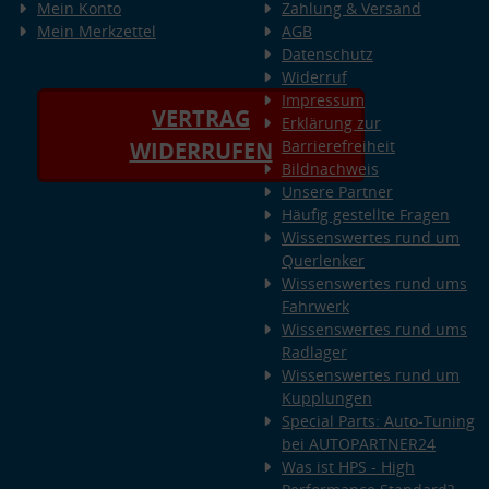
Mein Konto
Zahlung & Versand
Mein Merkzettel
AGB
Datenschutz
Widerruf
Impressum
VERTRAG
Erklärung zur
Barrierefreiheit
WIDERRUFEN
Bildnachweis
Unsere Partner
Häufig gestellte Fragen
Wissenswertes rund um
Querlenker
Wissenswertes rund ums
Fahrwerk
Wissenswertes rund ums
Radlager
Wissenswertes rund um
Kupplungen
Special Parts: Auto-Tuning
bei AUTOPARTNER24
Was ist HPS - High