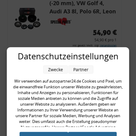
(-20 mm), VW Golf 4,
Audi A3 8l, Polo 6R, Leon
54,90 €
54,90 € pro 1
inkl. gesetzl. MwSt., zzgl.
Versandkosten
Datenschutzeinstellungen
Merkzettel
Zum Artikel
Zwecke
Partner
Wir verwenden auf autopartner24.de Cookies und Pixel, um
die einwandfreie Funktion unserer Website zu gewährleisten,
Rückleuchtenband mit
Inhalte und Anzeigen zu personalisieren, Funktionen für
soziale Medien anbieten zu können und die Zugriffe auf
Blinker, rot, US-Ecken,
unserer Website zu analysieren. Außerdem geben wir
Audi 80 Cabrio, Typ 89,
Informationen zu Ihrer Verwendung unserer Website an
unsere Partner für soziale Medien, Werbung und Analysen
OE-Nr.: 8G0945225 +
weiter. Dies umfasst auch die Erstellung pseudonymer
8G0945225C
Nutzungsprofile. Unsere Partner (Google Advertising
999,99 €
Products) führen diese Informationen möglicherweise mit