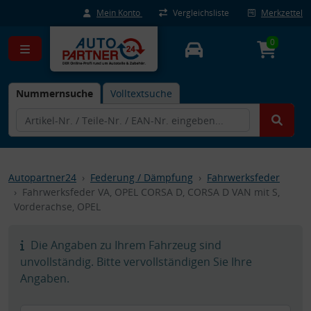
Mein Konto
Vergleichsliste
Merkzettel
0
Nummernsuche
Volltextsuche
Autopartner24
Federung / Dämpfung
Fahrwerksfeder
Fahrwerksfeder VA, OPEL CORSA D, CORSA D VAN mit S,
Vorderachse, OPEL
Die Angaben zu Ihrem Fahrzeug sind
unvollständig. Bitte vervollständigen Sie Ihre
Angaben.