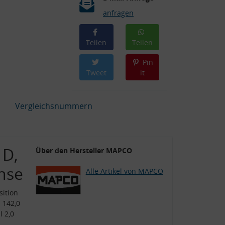
anfragen
Teilen
Teilen
Pin
Tweet
it
Vergleichsnummern
 D,
Über den Hersteller MAPCO
hse
Alle Artikel von MAPCO
ition
 142,0
 2,0