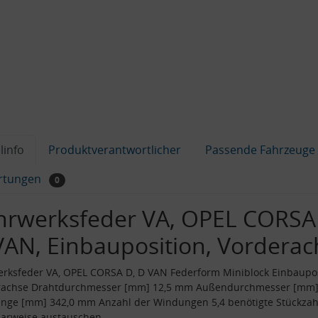
linfo
Produktverantwortlicher
Passende Fahrzeuge
rtungen
0
hrwerksfeder VA, OPEL CORSA
VAN, Einbauposition, Vorderac
rksfeder VA, OPEL CORSA D, D VAN Federform Miniblock Einbaupos
rachse Drahtdurchmesser [mm] 12,5 mm Außendurchmesser [mm]
ge [mm] 342,0 mm Anzahl der Windungen 5,4 benötigte Stückzahl
aarweise austauschen