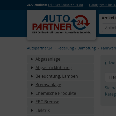
24/7-Hotline:
Tel.: +49 33844 67 91 80
Häufig gestellte 
Artikel-
Autopartner24
Federung / Dämpfung
Fahrwer
Abgasanlage
Die 
Abgasrückführung
Beleuchtung, Lampen
Bremsanlage
Sie h
Chemische Produkte
Kateg
EBC-Bremse
Elektrik