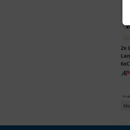
2x 
Lam
6xC
ink
v
Bli
14
inkl. g
Me