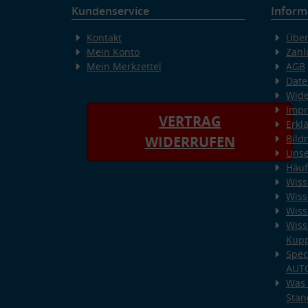
Kundenservice
Inform
Kontakt
Über
Mein Konto
Zahl
Mein Merkzettel
AGB
Date
Wide
Imp
VERTRAG
Erkl
Bild
WIDERRUFEN
Unse
Häuf
Wiss
Wiss
Wiss
Wiss
Kup
Spec
AUT
Was 
Stan