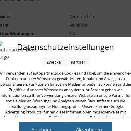
seite:
Vorderachse
form:
Miniblock
l der Windungen:
5,4
durchmesser [mm]:
142,0 mm
Datenschutzeinstellungen
durchmesser [mm]:
12,5 mm
 [mm]:
342,0 mm
Zwecke
Partner
aarweise austauschen:
Wir verwenden auf autopartner24.de Cookies und Pixel, um die einwandfrei
gte Stückzahl:
2,0
Funktion unserer Website zu gewährleisten, Inhalte und Anzeigen zu
personalisieren, Funktionen für soziale Medien anbieten zu können und die
Zugriffe auf unserer Website zu analysieren. Außerdem geben wir
Informationen zu Ihrer Verwendung unserer Website an unsere Partner für
soziale Medien, Werbung und Analysen weiter. Dies umfasst auch die
Erstellung pseudonymer Nutzungsprofile. Unsere Partner (Google
en kauften auch
Advertising Products) führen diese Informationen möglicherweise mit
weiteren Daten zusammen, die Sie ihnen bereitgestellt haben (bspw. anhan
eines persönlichen Accounts) oder welche sie im Rahmen Ihrer Nutzung der
Dienste gesammelt haben (bspw. Nutzungsdaten anderer Geräte). Ihre
Ablehnen
Akzeptieren