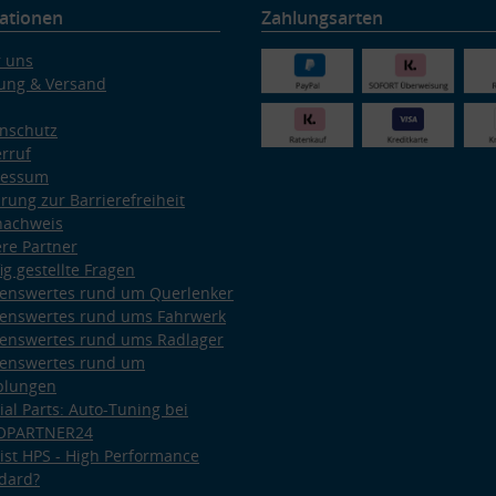
ationen
Zahlungsarten
 uns
ung & Versand
nschutz
rruf
ressum
ärung zur Barrierefreiheit
nachweis
re Partner
ig gestellte Fragen
enswertes rund um Querlenker
enswertes rund ums Fahrwerk
enswertes rund ums Radlager
enswertes rund um
plungen
ial Parts: Auto-Tuning bei
OPARTNER24
ist HPS - High Performance
dard?