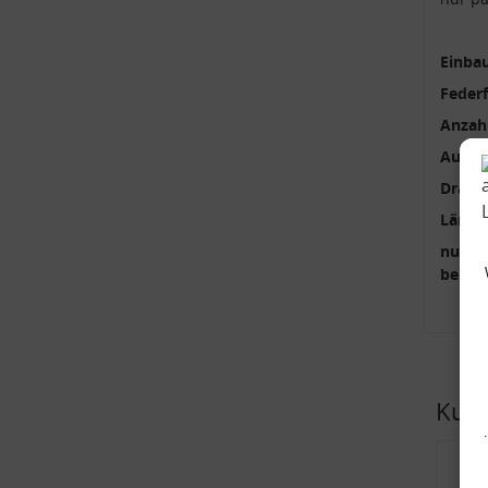
Einbau
Feder
Anzah
Außen
Draht
Länge
nur p
benöti
Kund