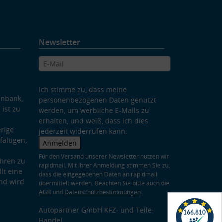
Newsletter
Ich stimme zu, dass meine
enbank,
personenbezogenen Daten genutzt
 ist zu
werden, um werbliche E-Mails zu
erhalten, und weiß, dass ich dies
rige
jederzeit widerrufen kann.
ältigen,
Anmelden
Für den Versand unserer Newsletter nutzen wir
hren zu
rapidmail. Mit Ihrer Anmeldung stimmen Sie zu,
lt eine
dass die eingegebenen Daten an rapidmail
nd wird
übermittelt werden. Beachten Sie bitte auch die
AGB
und
Datenschutzbestimmungen
.
Autopartner GmbH KFZ- und Teile-
Handel