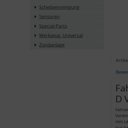
Scheibenreinigung
Sensoren
Special-Parts
Werkzeug, Universal
Zündanlage
Artike
Bewe
Fa
D 
Fahrwe
Vorde
mm Län
nur p