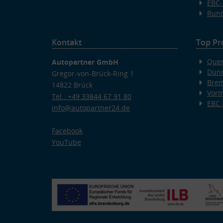
EBC-
Runt
Kontakt
Top Pr
Quer
Autopartner GmbH
Dünn
Gregor-von-Brück-Ring 1
Bre
14822 Brück
Vorm
Tel.: +49 33844 67 91 80
EBC
info@autopartner24.de
Facebook
YouTube