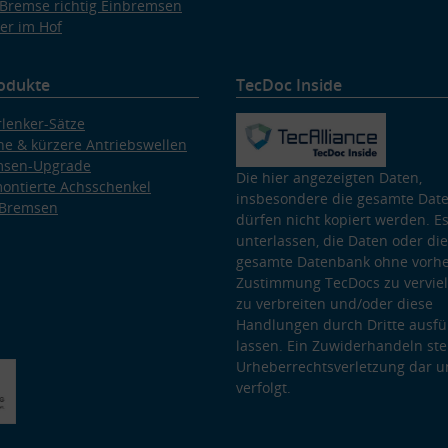
Bremse richtig Einbremsen
er im Hof
odukte
TecDoc Inside
lenker-Sätze
e & kürzere Antriebswellen
msen-Upgrade
Die hier angezeigten Daten,
ontierte Achsschenkel
insbesondere die gesamte Dat
 Bremsen
dürfen nicht kopiert werden. Es
unterlassen, die Daten oder die
gesamte Datenbank ohne vorhe
Zustimmung TecDocs zu vervielf
zu verbreiten und/oder diese
Handlungen durch Dritte ausfü
lassen. Ein Zuwiderhandeln stel
Urheberrechtsverletzung dar u
verfolgt.