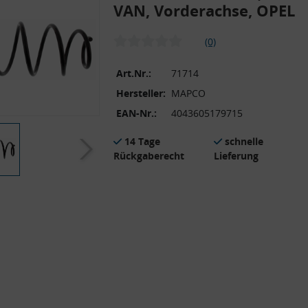
VAN, Vorderachse, OPEL
(0)
Art.Nr.:
71714
Hersteller:
MAPCO
EAN-Nr.:
4043605179715
14 Tage
schnelle
Rückgaberecht
Lieferung