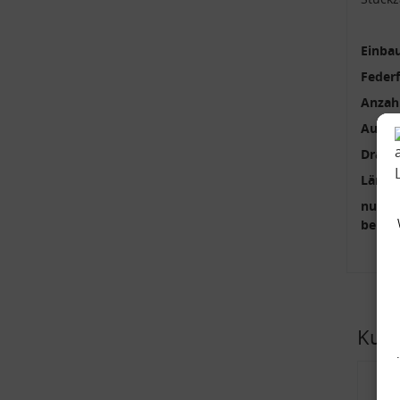
Einbau
Feder
Anzah
Außen
Draht
Länge
nur p
benöti
Kund