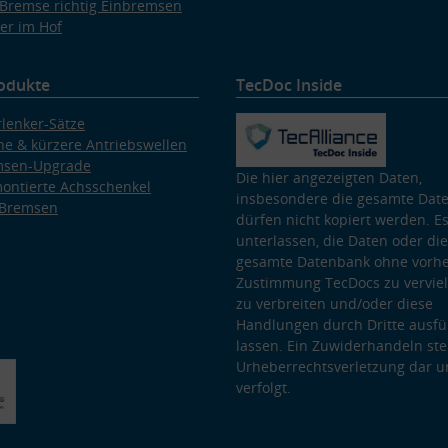
Bremse richtig Einbremsen
er im Hof
odukte
TecDoc Inside
lenker-Sätze
e & kürzere Antriebswellen
msen-Upgrade
Die hier angezeigten Daten,
ontierte Achsschenkel
insbesondere die gesamte Dat
 Bremsen
dürfen nicht kopiert werden. Es
unterlassen, die Daten oder die
gesamte Datenbank ohne vorhe
Zustimmung TecDocs zu vervielf
zu verbreiten und/oder diese
Handlungen durch Dritte ausfü
lassen. Ein Zuwiderhandeln stel
Urheberrechtsverletzung dar u
verfolgt.