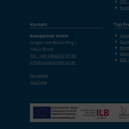
EBC-
Runt
Kontakt
Top Pr
Quer
Autopartner GmbH
Dünn
Gregor-von-Brück-Ring 1
Bre
14822 Brück
Vorm
Tel.: +49 33844 67 91 80
EBC
info@autopartner24.de
Facebook
YouTube