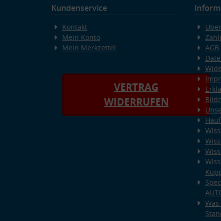
Kundenservice
Inform
Kontakt
Über
Mein Konto
Zahl
Mein Merkzettel
AGB
Date
Wide
Imp
VERTRAG
Erkl
Bild
WIDERRUFEN
Unse
Häuf
Wiss
Wiss
Wiss
Wiss
Kup
Spec
AUT
Was 
Stan