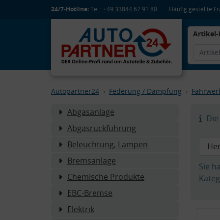
24/7-Hotline:
Tel.: +49 33844 67 91 80
Häufig gestellte 
Artikel-
Autopartner24
Federung / Dämpfung
Fahrwer
Abgasanlage
Die 
Abgasrückführung
Beleuchtung, Lampen
Bremsanlage
Sie h
Chemische Produkte
Kateg
EBC-Bremse
Elektrik