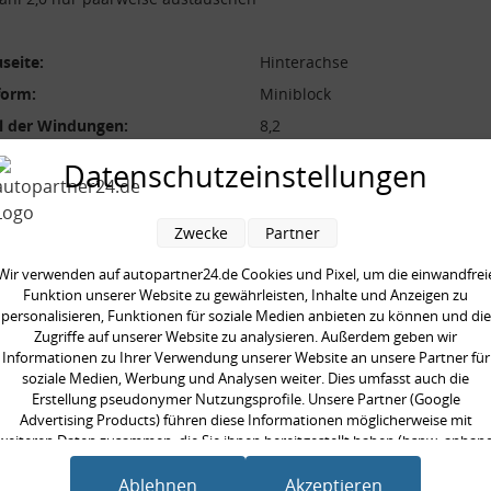
seite:
Hinterachse
form:
Miniblock
l der Windungen:
8,2
durchmesser [mm]:
148,0 mm
Datenschutzeinstellungen
durchmesser [mm]:
13,5 mm
 [mm]:
318,0 mm
Zwecke
Partner
aarweise austauschen:
Wir verwenden auf autopartner24.de Cookies und Pixel, um die einwandfrei
gte Stückzahl:
2,0
Funktion unserer Website zu gewährleisten, Inhalte und Anzeigen zu
personalisieren, Funktionen für soziale Medien anbieten zu können und die
Zugriffe auf unserer Website zu analysieren. Außerdem geben wir
Informationen zu Ihrer Verwendung unserer Website an unsere Partner für
soziale Medien, Werbung und Analysen weiter. Dies umfasst auch die
Erstellung pseudonymer Nutzungsprofile. Unsere Partner (Google
en kauften auch
Advertising Products) führen diese Informationen möglicherweise mit
weiteren Daten zusammen, die Sie ihnen bereitgestellt haben (bspw. anhan
eines persönlichen Accounts) oder welche sie im Rahmen Ihrer Nutzung der
Dienste gesammelt haben (bspw. Nutzungsdaten anderer Geräte). Ihre
Ablehnen
Akzeptieren