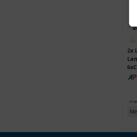
2x 
Lam
6xC
ink
v
Bli
14
inkl. g
Me