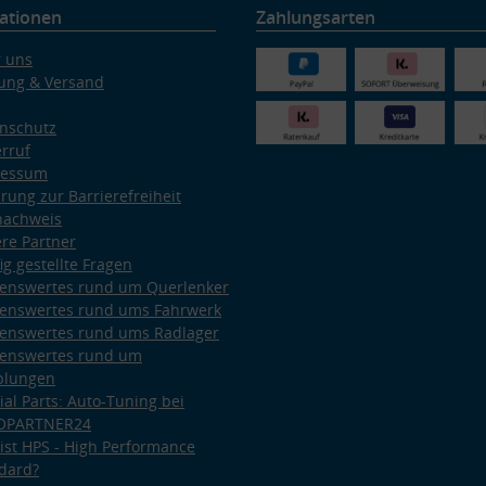
ationen
Zahlungsarten
 uns
ung & Versand
nschutz
rruf
ressum
ärung zur Barrierefreiheit
nachweis
re Partner
ig gestellte Fragen
enswertes rund um Querlenker
enswertes rund ums Fahrwerk
enswertes rund ums Radlager
enswertes rund um
plungen
ial Parts: Auto-Tuning bei
OPARTNER24
ist HPS - High Performance
dard?