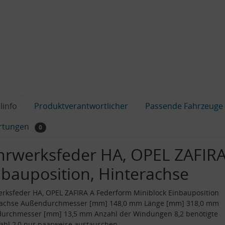
linfo
Produktverantwortlicher
Passende Fahrzeuge
rtungen
0
hrwerksfeder HA, OPEL ZAFIRA
nbauposition, Hinterachse
rksfeder HA, OPEL ZAFIRA A Federform Miniblock Einbauposition
rachse Außendurchmesser [mm] 148,0 mm Länge [mm] 318,0 mm
durchmesser [mm] 13,5 mm Anzahl der Windungen 8,2 benötigte
ahl 2,0 nur paarweise austauschen