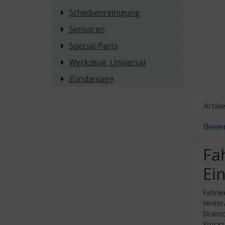
Scheibenreinigung
Sensoren
Special-Parts
Werkzeug, Universal
Zündanlage
Artike
Bewe
Fa
Ei
Fahrwe
Hinte
Draht
Stückz