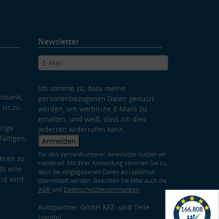
Newsletter
Ich stimme zu, dass meine
enbank,
personenbezogenen Daten genutzt
 ist zu
werden, um werbliche E-Mails zu
erhalten, und weiß, dass ich dies
rige
jederzeit widerrufen kann.
ältigen,
Anmelden
Für den Versand unserer Newsletter nutzen wir
hren zu
rapidmail. Mit Ihrer Anmeldung stimmen Sie zu,
lt eine
dass die eingegebenen Daten an rapidmail
nd wird
übermittelt werden. Beachten Sie bitte auch die
AGB
und
Datenschutzbestimmungen
.
Autopartner GmbH KFZ- und Teile-
Handel