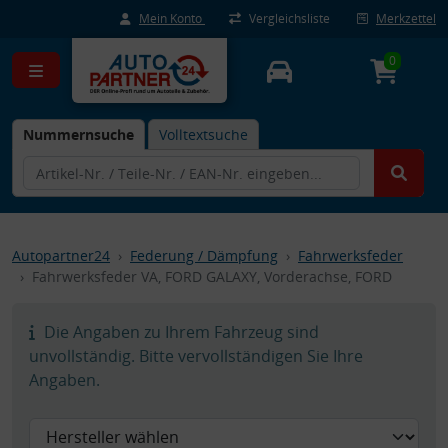
Mein Konto
Vergleichsliste
Merkzettel
0
Nummernsuche
Volltextsuche
Autopartner24
Federung / Dämpfung
Fahrwerksfeder
Fahrwerksfeder VA, FORD GALAXY, Vorderachse, FORD
Die Angaben zu Ihrem Fahrzeug sind
unvollständig. Bitte vervollständigen Sie Ihre
Angaben.