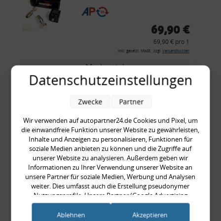
CF 14
69,90 €
69,90 € pro 1
inkl. gesetzl. MwSt., zzgl.
Versandkosten
Merkzettel
Datenschutzeinstellungen
Zum Artikel
Zwecke
Partner
Wir verwenden auf autopartner24.de Cookies und Pixel, um
Rückleuchtenband mit
die einwandfreie Funktion unserer Website zu gewährleisten,
Inhalte und Anzeigen zu personalisieren, Funktionen für
Blinker, rot, US-Ecken,
soziale Medien anbieten zu können und die Zugriffe auf
Audi 80 Cabrio, Typ 89,
unserer Website zu analysieren. Außerdem geben wir
OE-Nr.: 8G0945225 +
Informationen zu Ihrer Verwendung unserer Website an
unsere Partner für soziale Medien, Werbung und Analysen
8G0945225C
weiter. Dies umfasst auch die Erstellung pseudonymer
999,99 €
Nutzungsprofile. Unsere Partner (Google Advertising
999,99 € pro 1
Products) führen diese Informationen möglicherweise mit
inkl. gesetzl. MwSt., zzgl.
Versandkosten
weiteren Daten zusammen, die Sie ihnen bereitgestellt haben
Ablehnen
Akzeptieren