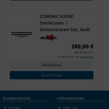
Endgeräteeigenschaften zur Identifikation aktiv abfragen
COMING SOON!
Zierleisten- /
Seitenleisten-Set, Audi
80 Cabrio, Coupe, S2, (6x
Zierleiste, 2x Kappe,
389,90 €
Clipse,
389,90 € pro 1
Montagewerkzeug)
inkl. gesetzl. MwSt., zzgl.
Versandkosten
Merkzettel
Zum Artikel
Kundenservice
Informationen
Kontakt
Über uns