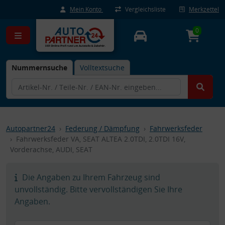
Mein Konto
Vergleichsliste
Merkzettel
0
Nummernsuche
Volltextsuche
Autopartner24
Federung / Dämpfung
Fahrwerksfeder
Fahrwerksfeder VA, SEAT ALTEA 2.0TDI, 2.0TDI 16V,
Vorderachse, AUDI, SEAT
Die Angaben zu Ihrem Fahrzeug sind
unvollständig. Bitte vervollständigen Sie Ihre
Angaben.