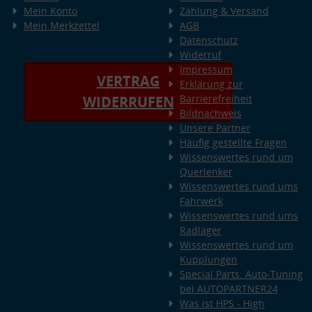
Mein Konto
Zahlung & Versand
Mein Merkzettel
AGB
Datenschutz
Widerruf
Impressum
VERTRAG
Erklärung zur
Barrierefreiheit
WIDERRUFEN
Bildnachweis
Unsere Partner
Häufig gestellte Fragen
Wissenswertes rund um
Querlenker
Wissenswertes rund ums
Fahrwerk
Wissenswertes rund ums
Radlager
Wissenswertes rund um
Kupplungen
Special Parts: Auto-Tuning
bei AUTOPARTNER24
Was ist HPS - High