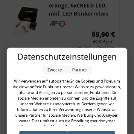
orange, 6xCREE® LED,
inkl. LED Blinkerrelais
CF 14
69,90 €
69,90 € pro 1
inkl. gesetzl. MwSt., zzgl.
Versandkosten
Datenschutzeinstellungen
Merkzettel
Zum Artikel
Zwecke
Partner
Wir verwenden auf autopartner24.de Cookies und Pixel, um
die einwandfreie Funktion unserer Website zu gewährleisten,
Inhalte und Anzeigen zu personalisieren, Funktionen für
Rückleuchtenband mit
soziale Medien anbieten zu können und die Zugriffe auf
Blinker, rot, US-Ecken,
unserer Website zu analysieren. Außerdem geben wir
Informationen zu Ihrer Verwendung unserer Website an
Audi 80 Cabrio, Typ 89,
unsere Partner für soziale Medien, Werbung und Analysen
OE-Nr.: 8G0945225 +
weiter. Dies umfasst auch die Erstellung pseudonymer
8G0945225C
Nutzungsprofile. Unsere Partner (Google Advertising
999,99 €
Products) führen diese Informationen möglicherweise mit