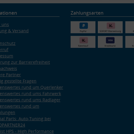
ationen
Zahlungsarten
 uns
ung & Versand
nschutz
rruf
ressum
ärung zur Barrierefreiheit
nachweis
re Partner
ig gestellte Fragen
enswertes rund um Querlenker
enswertes rund ums Fahrwerk
enswertes rund ums Radlager
enswertes rund um
plungen
ial Parts: Auto-Tuning bei
OPARTNER24
ist HPS - High Performance