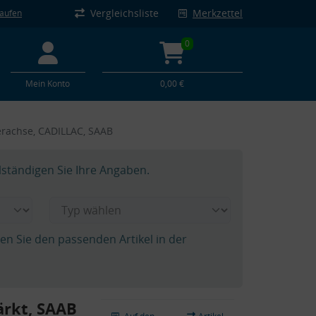
Vergleichsliste
Merkzettel
kaufen
0
Mein Konto
0,00 €
terachse, CADILLAC, SAAB
lständigen Sie Ihre Angaben.
hen Sie den passenden Artikel in der
ärkt, SAAB