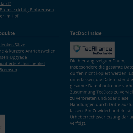
dard?
Bremse richtig Einbremsen
er im Hof
odukte
TecDoc Inside
lenker-Sätze
e & kürzere Antriebswellen
msen-Upgrade
Die hier angezeigten Daten,
ontierte Achsschenkel
insbesondere die gesamte Dat
 Bremsen
dürfen nicht kopiert werden. Es
unterlassen, die Daten oder die
gesamte Datenbank ohne vorhe
Zustimmung TecDocs zu vervielf
zu verbreiten und/oder diese
Handlungen durch Dritte ausfü
lassen. Ein Zuwiderhandeln stel
Urheberrechtsverletzung dar u
verfolgt.