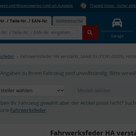
Fragen und Wissenswertes rund um Autoteile
Trusted Shops - Sicher ein
Nr. / Teile-Nr. / EAN-Nr.
Volltextsuche
Garage
ksfeder
Fahrwerksfeder HA verstärkt, SAAB 93 (YS3F) (0209), Hin
Angaben zu Ihrem Fahrzeug sind unvollständig. Bitte vervol
aben Ihr Fahrzeug gewählt aber der Artikel passt nicht? Suc
orie
Fahrwerksfeder
.
Fahrwerksfeder HA verst