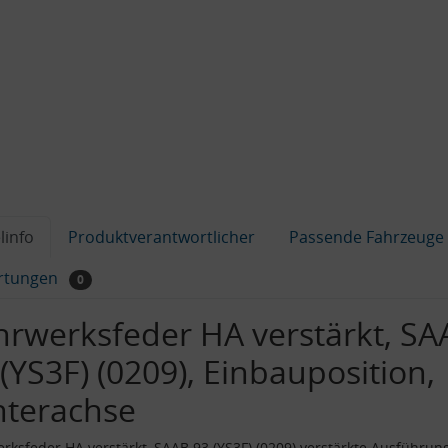
linfo
Produktverantwortlicher
Passende Fahrzeuge
rtungen
0
hrwerksfeder HA verstärkt, SA
(YS3F) (0209), Einbauposition,
nterachse
rksfeder HA verstärkt, SAAB 93 (YS3F) (0209) verstärkte Ausführun