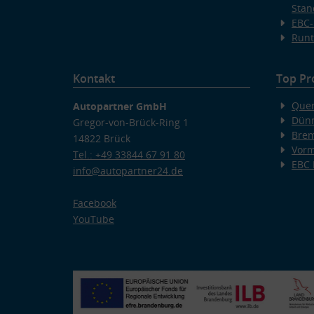
Stan
EBC-
Runt
Kontakt
Top Pr
Quer
Autopartner GmbH
Dünn
Gregor-von-Brück-Ring 1
Bre
14822 Brück
Vorm
Tel.: +49 33844 67 91 80
EBC
info@autopartner24.de
Facebook
YouTube