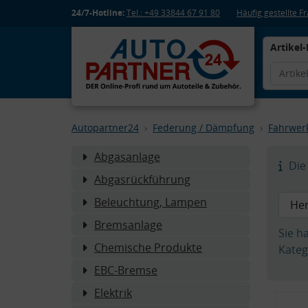
24/7-Hotline:
Tel.: +49 33844 67 91 80
Häufig gestellte 
Artikel-
Autopartner24
Federung / Dämpfung
Fahrwer
Abgasanlage
Die 
Abgasrückführung
Beleuchtung, Lampen
Bremsanlage
Sie h
Chemische Produkte
Kateg
EBC-Bremse
Elektrik