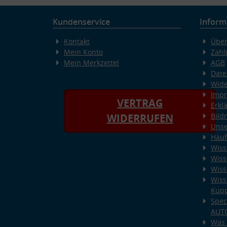
Kundenservice
Inform
Kontakt
Über
Mein Konto
Zahl
Mein Merkzettel
AGB
Date
Wide
Imp
VERTRAG
Erkl
Bild
WIDERRUFEN
Unse
Häuf
Wiss
Wiss
Wiss
Wiss
Kup
Spec
AUT
Was 