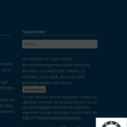
Newsletter
Ich stimme zu, dass meine
enbank,
personenbezogenen Daten genutzt
 ist zu
werden, um werbliche E-Mails zu
erhalten, und weiß, dass ich dies
rige
jederzeit widerrufen kann.
ältigen,
Anmelden
Für den Versand unserer Newsletter nutzen wir
hren zu
rapidmail. Mit Ihrer Anmeldung stimmen Sie zu,
lt eine
dass die eingegebenen Daten an rapidmail
nd wird
übermittelt werden. Beachten Sie bitte auch die
AGB
und
Datenschutzbestimmungen
.