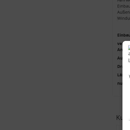
Einba
Außen
Windu
Einbau
verstä
Anzah
Außen
Draht
Länge
nur p
Kund