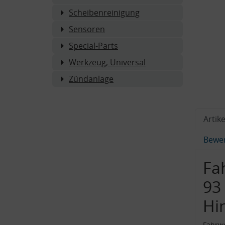
Scheibenreinigung
Sensoren
Special-Parts
Werkzeug, Universal
Zündanlage
Artike
Bewe
Fa
93 
Hi
Fahrwe