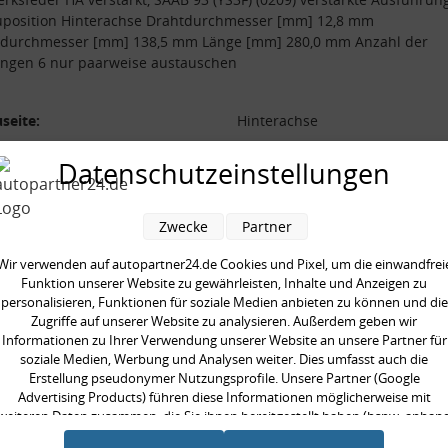
uposition Hinterachse Drahtdurchmesser [mm] 12,8 mm
durchmesser [mm] 138,5 mm Länge [mm] 280,0 mm Anzahl der
ngen 6 nur paarweise austauschen
seite:
Hinterachse
rkte Ausführung:
Datenschutzeinstellungen
l der Windungen:
6
durchmesser [mm]:
138,5 mm
Zwecke
Partner
durchmesser [mm]:
12,8 mm
 [mm]:
280,0 mm
Wir verwenden auf autopartner24.de Cookies und Pixel, um die einwandfrei
Funktion unserer Website zu gewährleisten, Inhalte und Anzeigen zu
aarweise austauschen:
personalisieren, Funktionen für soziale Medien anbieten zu können und die
Zugriffe auf unserer Website zu analysieren. Außerdem geben wir
Informationen zu Ihrer Verwendung unserer Website an unsere Partner für
soziale Medien, Werbung und Analysen weiter. Dies umfasst auch die
Erstellung pseudonymer Nutzungsprofile. Unsere Partner (Google
Advertising Products) führen diese Informationen möglicherweise mit
en kauften auch
weiteren Daten zusammen, die Sie ihnen bereitgestellt haben (bspw. anhan
eines persönlichen Accounts) oder welche sie im Rahmen Ihrer Nutzung der