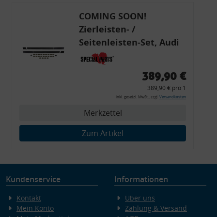
COMING SOON!
Zierleisten- /
Seitenleisten-Set, Audi
80 Cabrio, Coupe, S2, (6x
Zierleiste, 2x Kappe,
389,90 €
Clipse,
389,90 € pro 1
Montagewerkzeug)
inkl. gesetzl. MwSt., zzgl.
Versandkosten
Merkzettel
Zum Artikel
Kundenservice
Informationen
Kontakt
Über uns
Mein Konto
Zahlung & Versand