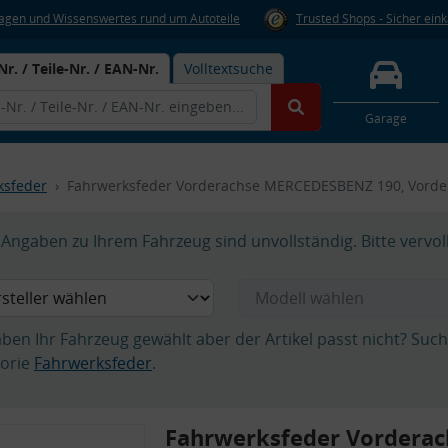
Fragen und Wissenswertes rund um Autoteile
Trusted Shops - Sicher ein
Nr. / Teile-Nr. / EAN-Nr.
Volltextsuche
Garage
ksfeder
Fahrwerksfeder Vorderachse MERCEDESBENZ 190, Vord
Angaben zu Ihrem Fahrzeug sind unvollständig. Bitte vervol
aben Ihr Fahrzeug gewählt aber der Artikel passt nicht? Suc
orie
Fahrwerksfeder
.
Fahrwerksfeder Vorderac