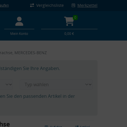
Vergleichsliste
Merkzettel
kaufen
0
Mein Konto
0,00 €
erachse, MERCEDES-BENZ
lständigen Sie Ihre Angaben.
hen Sie den passenden Artikel in der
hse