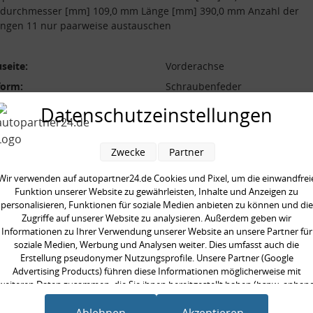
durchmesser [mm] 109,0 mm Länge [mm] 390,0 mm Anzahl der
ngen 11 nur paarweise austauschen
seite:
Vorderachse
form:
Schraubenfeder
l der Windungen:
11
Datenschutzeinstellungen
durchmesser [mm]:
109,0 mm
durchmesser [mm]:
13,6 mm
Zwecke
Partner
 [mm]:
390,0 mm
Wir verwenden auf autopartner24.de Cookies und Pixel, um die einwandfrei
aarweise austauschen:
Funktion unserer Website zu gewährleisten, Inhalte und Anzeigen zu
personalisieren, Funktionen für soziale Medien anbieten zu können und die
Zugriffe auf unserer Website zu analysieren. Außerdem geben wir
Informationen zu Ihrer Verwendung unserer Website an unsere Partner für
soziale Medien, Werbung und Analysen weiter. Dies umfasst auch die
Erstellung pseudonymer Nutzungsprofile. Unsere Partner (Google
en kauften auch
Advertising Products) führen diese Informationen möglicherweise mit
weiteren Daten zusammen, die Sie ihnen bereitgestellt haben (bspw. anhan
eines persönlichen Accounts) oder welche sie im Rahmen Ihrer Nutzung der
Dienste gesammelt haben (bspw. Nutzungsdaten anderer Geräte). Ihre
Ablehnen
Akzeptieren