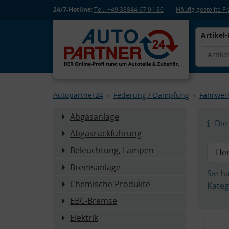
24/7-Hotline:
Tel.: +49 33844 67 91 80
Häufig gestellte 
Artikel-
Autopartner24
Federung / Dämpfung
Fahrwer
Abgasanlage
Die 
Abgasrückführung
Beleuchtung, Lampen
Bremsanlage
Sie h
Chemische Produkte
Kateg
EBC-Bremse
Elektrik