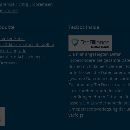
Bremse richtig Einbremsen
er im Hof
odukte
TecDoc Inside
lenker-Sätze
e & kürzere Antriebswellen
msen-Upgrade
Die hier angezeigten Daten,
ontierte Achsschenkel
insbesondere die gesamte Dat
 Bremsen
dürfen nicht kopiert werden. Es
unterlassen, die Daten oder die
gesamte Datenbank ohne vorhe
Zustimmung TecDocs zu vervielf
zu verbreiten und/oder diese
Handlungen durch Dritte ausfü
lassen. Ein Zuwiderhandeln stel
Urheberrechtsverletzung dar u
verfolgt.