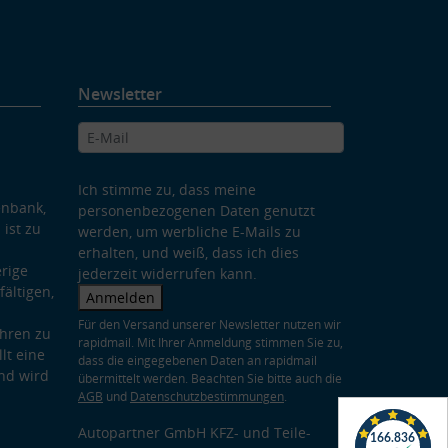
Newsletter
Ich stimme zu, dass meine
enbank,
personenbezogenen Daten genutzt
 ist zu
werden, um werbliche E-Mails zu
erhalten, und weiß, dass ich dies
rige
jederzeit widerrufen kann.
ältigen,
Anmelden
Für den Versand unserer Newsletter nutzen wir
hren zu
rapidmail. Mit Ihrer Anmeldung stimmen Sie zu,
lt eine
dass die eingegebenen Daten an rapidmail
nd wird
übermittelt werden. Beachten Sie bitte auch die
AGB
und
Datenschutzbestimmungen
.
Autopartner GmbH KFZ- und Teile-