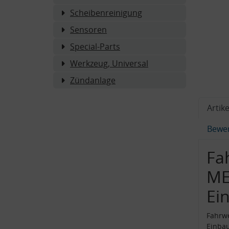
Scheibenreinigung
Sensoren
Special-Parts
Werkzeug, Universal
Zündanlage
Artike
Bewe
Fa
ME
Ei
Fahrw
Einba