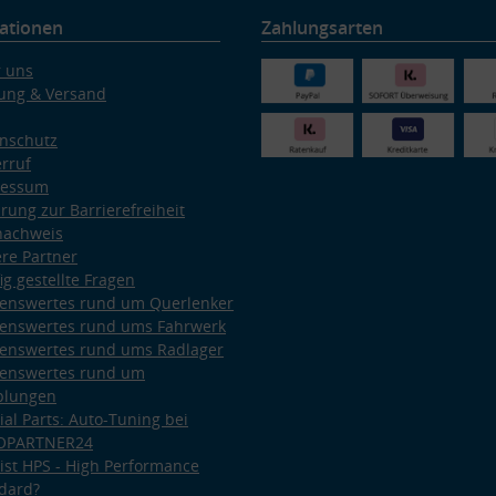
ationen
Zahlungsarten
 uns
ung & Versand
nschutz
rruf
ressum
ärung zur Barrierefreiheit
nachweis
re Partner
ig gestellte Fragen
enswertes rund um Querlenker
enswertes rund ums Fahrwerk
enswertes rund ums Radlager
enswertes rund um
plungen
ial Parts: Auto-Tuning bei
OPARTNER24
ist HPS - High Performance
dard?