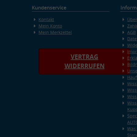
Kundenservice
Inform
Kontakt
Über
Mein Konto
Zahl
Mein Merkzettel
AGB
Date
Wide
Imp
VERTRAG
Erkl
Bild
WIDERRUFEN
Unse
Häuf
Wiss
Wiss
Wiss
Wiss
Kup
Spec
AUT
Was 
Stan