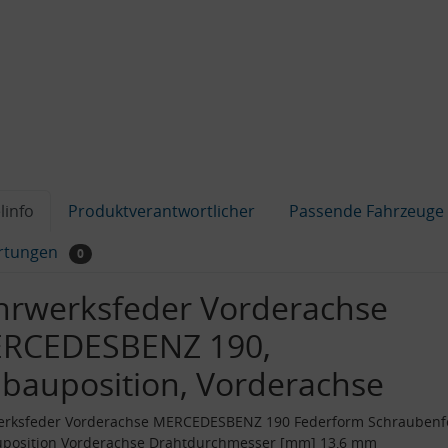
linfo
Produktverantwortlicher
Passende Fahrzeuge
rtungen
0
hrwerksfeder Vorderachse
RCEDESBENZ 190,
nbauposition, Vorderachse
erksfeder Vorderachse MERCEDESBENZ 190 Federform Schraubenf
uposition Vorderachse Drahtdurchmesser [mm] 13,6 mm