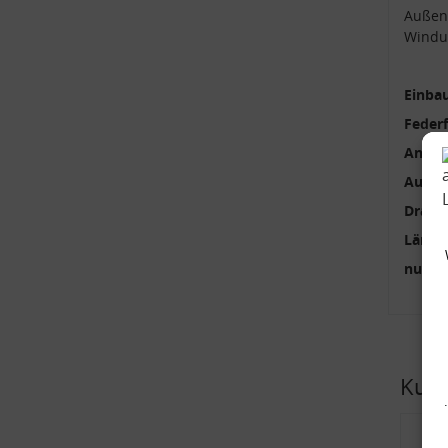
Außen
Windu
Einbau
Feder
Anzah
Außen
Draht
Länge
nur p
Kund