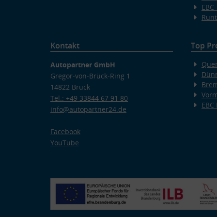
EBC-
Runt
Kontakt
Top Pr
Quer
Autopartner GmbH
Dünn
Gregor-von-Brück-Ring 1
Bre
14822 Brück
Vorm
Tel.: +49 33844 67 91 80
EBC
info@autopartner24.de
Facebook
YouTube