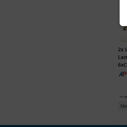
2x 
Lam
6xC
ink
v
Bli
14
inkl. g
Me