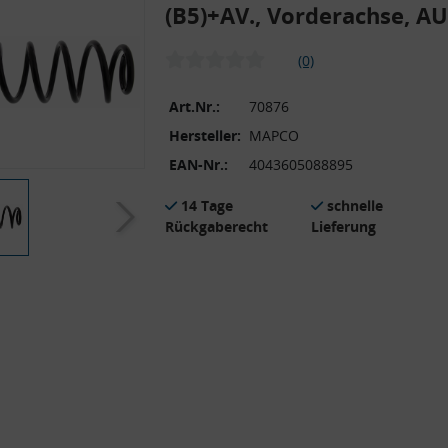
(B5)+AV., Vorderachse, A
(0)
Art.Nr.:
70876
Hersteller:
MAPCO
EAN-Nr.:
4043605088895
14 Tage
schnelle
Rückgaberecht
Lieferung