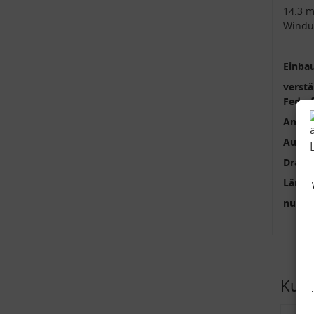
14.3 
Windu
Einbau
verstä
Feder
Anzah
Außen
Draht
Länge
nur p
Kund