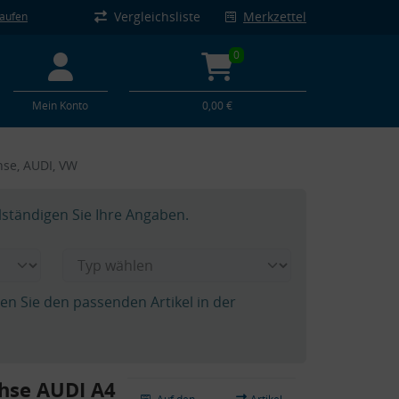
Vergleichsliste
Merkzettel
kaufen
0
Mein Konto
0,00 €
hse, AUDI, VW
lständigen Sie Ihre Angaben.
hen Sie den passenden Artikel in der
hse AUDI A4