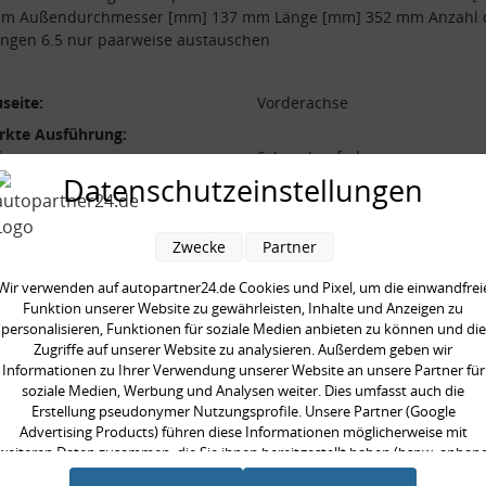
mm Außendurchmesser [mm] 137 mm Länge [mm] 352 mm Anzahl 
ngen 6.5 nur paarweise austauschen
seite:
Vorderachse
rkte Ausführung:
form:
Schraubenfeder
Datenschutzeinstellungen
l der Windungen:
6.5
durchmesser [mm]:
137 mm
Zwecke
Partner
durchmesser [mm]:
14.3 mm
 [mm]:
352 mm
Wir verwenden auf autopartner24.de Cookies und Pixel, um die einwandfrei
Funktion unserer Website zu gewährleisten, Inhalte und Anzeigen zu
aarweise austauschen:
personalisieren, Funktionen für soziale Medien anbieten zu können und die
Zugriffe auf unserer Website zu analysieren. Außerdem geben wir
Informationen zu Ihrer Verwendung unserer Website an unsere Partner für
soziale Medien, Werbung und Analysen weiter. Dies umfasst auch die
Erstellung pseudonymer Nutzungsprofile. Unsere Partner (Google
Advertising Products) führen diese Informationen möglicherweise mit
en kauften auch
weiteren Daten zusammen, die Sie ihnen bereitgestellt haben (bspw. anhan
eines persönlichen Accounts) oder welche sie im Rahmen Ihrer Nutzung der