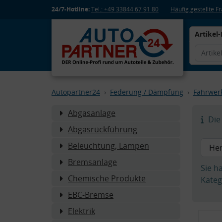
24/7-Hotline:
Tel.: +49 33844 67 91 80
Häufig gestellte 
Artikel-
Autopartner24
Federung / Dämpfung
Fahrwer
Abgasanlage
Die 
Abgasrückführung
Beleuchtung, Lampen
Bremsanlage
Sie h
Chemische Produkte
Kateg
EBC-Bremse
Elektrik