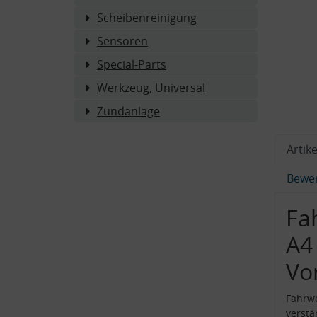
Scheibenreinigung
Sensoren
Special-Parts
Werkzeug, Universal
Zündanlage
Artike
Bewe
Fa
A4
Vo
Fahrwe
verst