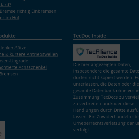
dard?
Bremse richtig Einbremsen
er im Hof
odukte
TecDoc Inside
lenker-Sätze
e & kürzere Antriebswellen
msen-Upgrade
Die hier angezeigten Daten,
ontierte Achsschenkel
insbesondere die gesamte Dat
 Bremsen
dürfen nicht kopiert werden. Es
unterlassen, die Daten oder die
gesamte Datenbank ohne vorhe
Zustimmung TecDocs zu vervielf
zu verbreiten und/oder diese
Handlungen durch Dritte ausfü
lassen. Ein Zuwiderhandeln stel
Urheberrechtsverletzung dar u
verfolgt.