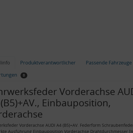
linfo
Produktverantwortlicher
Passende Fahrzeuge
rtungen
0
hrwerksfeder Vorderachse AU
 (B5)+AV., Einbauposition,
rderachse
rksfeder Vorderachse AUDI A4 (B5)+AV. Federform Schraubenfede
ärkte Ausführung Einbauposition Vorderachse Drahtdurchmesser 