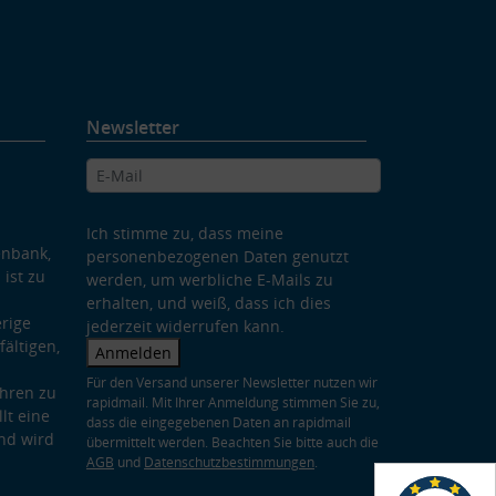
Newsletter
Ich stimme zu, dass meine
enbank,
personenbezogenen Daten genutzt
 ist zu
werden, um werbliche E-Mails zu
erhalten, und weiß, dass ich dies
rige
jederzeit widerrufen kann.
ältigen,
Anmelden
Für den Versand unserer Newsletter nutzen wir
hren zu
rapidmail. Mit Ihrer Anmeldung stimmen Sie zu,
lt eine
dass die eingegebenen Daten an rapidmail
nd wird
übermittelt werden. Beachten Sie bitte auch die
AGB
und
Datenschutzbestimmungen
.