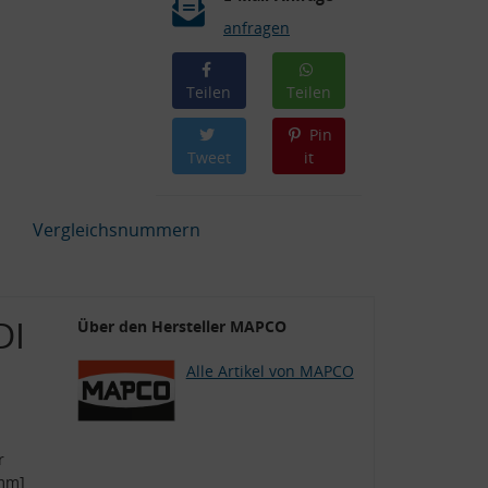
anfragen
Teilen
Teilen
Pin
Tweet
it
Vergleichsnummern
DI
Über den Hersteller MAPCO
Alle Artikel von MAPCO
r
[mm]