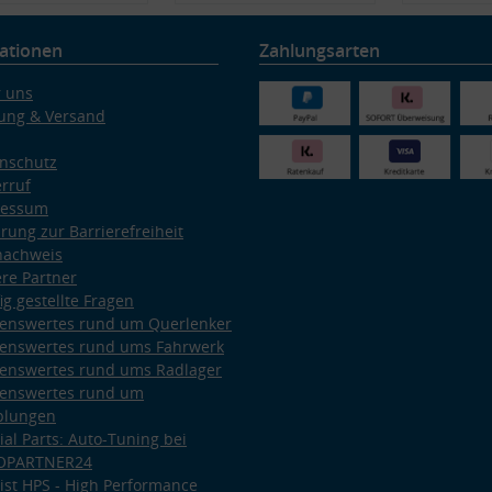
ationen
Zahlungsarten
 uns
ung & Versand
nschutz
rruf
ressum
ärung zur Barrierefreiheit
nachweis
re Partner
ig gestellte Fragen
enswertes rund um Querlenker
enswertes rund ums Fahrwerk
enswertes rund ums Radlager
enswertes rund um
plungen
ial Parts: Auto-Tuning bei
OPARTNER24
ist HPS - High Performance