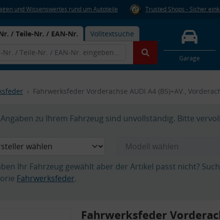
Fragen und Wissenswertes rund um Autoteile
Trusted Shops - Sicher ein
Nr. / Teile-Nr. / EAN-Nr.
Volltextsuche
Garage
ksfeder
Fahrwerksfeder Vorderachse AUDI A4 (B5)+AV., Vorderac
Angaben zu Ihrem Fahrzeug sind unvollständig. Bitte vervol
aben Ihr Fahrzeug gewählt aber der Artikel passt nicht? Suc
orie
Fahrwerksfeder
.
Fahrwerksfeder Vorderac