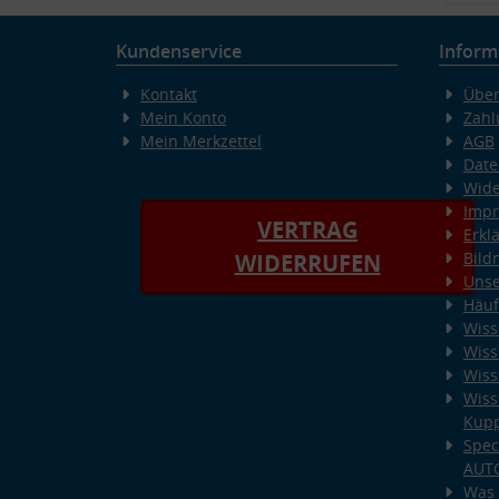
Kundenservice
Inform
Kontakt
Über
Mein Konto
Zahl
Mein Merkzettel
AGB
Date
Wide
Imp
VERTRAG
Erkl
Bild
WIDERRUFEN
Unse
Häuf
Wiss
Wiss
Wiss
Wiss
Kup
Spec
AUT
Was 