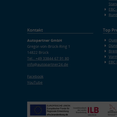
Stan
EBC-
Runt
Kontakt
Top Pr
Quer
Autopartner GmbH
Dünn
Gregor-von-Brück-Ring 1
Bre
14822 Brück
Vorm
Tel.: +49 33844 67 91 80
EBC
info@autopartner24.de
Facebook
YouTube