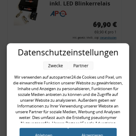
inkl. LED Blinkerrelais
CF 14
69,90 €
69,90 € pro 1
inkl. gesetzl. MwSt., zzgl.
Versandkosten
Merkzettel
Datenschutzeinstellungen
Zum Artikel
Zwecke
Partner
Wir verwenden auf autopartner24.de Cookies und Pixel, um
die einwandfreie Funktion unserer Website zu gewährleisten,
Rückleuchtenband mit
Inhalte und Anzeigen zu personalisieren, Funktionen für
Blinker, rot, US-Ecken,
soziale Medien anbieten zu können und die Zugriffe auf
unserer Website zu analysieren. Außerdem geben wir
Audi 80 Cabrio, Typ 89,
Informationen zu Ihrer Verwendung unserer Website an
OE-Nr.: 8G0945225 +
unsere Partner für soziale Medien, Werbung und Analysen
8G0945225C
weiter. Dies umfasst auch die Erstellung pseudonymer
999,99 €
Nutzungsprofile. Unsere Partner (Google Advertising
Products) führen diese Informationen möglicherweise mit
999,99 € pro 1
weiteren Daten zusammen, die Sie ihnen bereitgestellt haben
Ablehnen
Akzeptieren
inkl. gesetzl. MwSt., zzgl.
Versandkosten