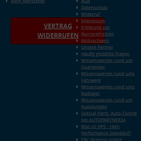
Mein Merkzettel
AGB
Datenschutz
Widerruf
Impressum
VERTRAG
Erklärung zur
Barrierefreiheit
WIDERRUFEN
Bildnachweis
Unsere Partner
Häufig gestellte Fragen
Wissenswertes rund um
Querlenker
Wissenswertes rund ums
Fahrwerk
Wissenswertes rund ums
Radlager
Wissenswertes rund um
Kupplungen
Special Parts: Auto-Tuning
bei AUTOPARTNER24
Was ist HPS - High
Performance Standard?
EBC-Bremse richtig