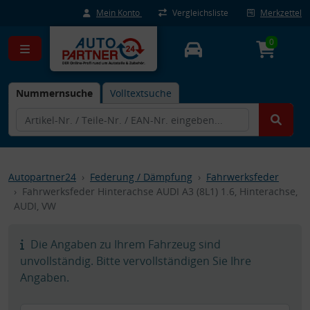
Mein Konto
Vergleichsliste
Merkzettel
0
Nummernsuche
Volltextsuche
Autopartner24
Federung / Dämpfung
Fahrwerksfeder
Fahrwerksfeder Hinterachse AUDI A3 (8L1) 1.6, Hinterachse,
AUDI, VW
Die Angaben zu Ihrem Fahrzeug sind
unvollständig. Bitte vervollständigen Sie Ihre
Angaben.