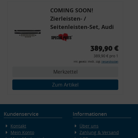
COMING SOON!
Zierleisten- /
Seitenleisten-Set, Audi
80 Cabrio, Coupe, S2, (6x
Zierleiste, 2x Kappe,
389,90 €
Clipse,
389,90 € pro 1
Montagewerkzeug)
inkl. gesetzl. MwSt., zzgl.
Versandkosten
Merkzettel
Zum Artikel
Kundenservice
Informationen
Kontakt
Über uns
Mein Konto
Zahlung & Versand