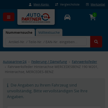
Mein Konto
Vergleichsliste
Merkzettel
0
Nummernsuche
Volltextsuche
Autopartner24
Federung / Dämpfung
Fahrwerksfeder
Fahrwerksfeder Hinterachse MERCEDESBENZ 190 W201,
Hinterachse, MERCEDES-BENZ
Die Angaben zu Ihrem Fahrzeug sind
unvollständig. Bitte vervollständigen Sie Ihre
Angaben.