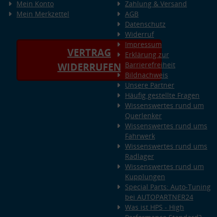
Mein Konto
Zahlung & Versand
Mein Merkzettel
AGB
Datenschutz
Widerruf
Impressum
VERTRAG
Erklärung zur
Barrierefreiheit
WIDERRUFEN
Bildnachweis
Unsere Partner
Häufig gestellte Fragen
Wissenswertes rund um
Querlenker
Wissenswertes rund ums
Fahrwerk
Wissenswertes rund ums
Radlager
Wissenswertes rund um
Kupplungen
Special Parts: Auto-Tuning
bei AUTOPARTNER24
Was ist HPS - High