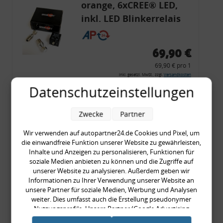
orange, 6xCREE® LED,
inkl. LED Blinkerrelais
CF 14
69,90 €
69,90 € pro 1
inkl. gesetzl. MwSt., zzgl.
Versandkosten
Datenschutzeinstellungen
Merkzettel
Zum Artikel
Zwecke
Partner
Wir verwenden auf autopartner24.de Cookies und Pixel, um
die einwandfreie Funktion unserer Website zu gewährleisten,
Rückleuchtenband mit
Inhalte und Anzeigen zu personalisieren, Funktionen für
soziale Medien anbieten zu können und die Zugriffe auf
Blinker, rot, US-Ecken,
unserer Website zu analysieren. Außerdem geben wir
Audi 80 Cabrio, Typ 89,
Informationen zu Ihrer Verwendung unserer Website an
unsere Partner für soziale Medien, Werbung und Analysen
OE-Nr.: 8G0945225 +
weiter. Dies umfasst auch die Erstellung pseudonymer
8G0945225C
Nutzungsprofile. Unsere Partner (Google Advertising
999,99 €
Products) führen diese Informationen möglicherweise mit