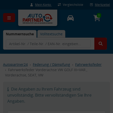
Mein Konto
Vergleichsliste
Merkzettel
0
Nummernsuche
Volltextsuche
Autopartner24
Federung / Dämpfung
Fahrwerksfeder
Fahrwerksfeder Vorderachse VW GOLF III+VAR.,
Vorderachse, SEAT, VW
Die Angaben zu Ihrem Fahrzeug sind
unvollständig. Bitte vervollständigen Sie Ihre
Angaben.