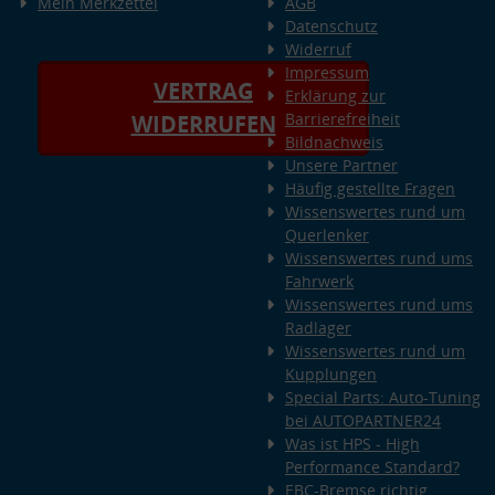
Mein Merkzettel
AGB
Datenschutz
Widerruf
Impressum
VERTRAG
Erklärung zur
Barrierefreiheit
WIDERRUFEN
Bildnachweis
Unsere Partner
Häufig gestellte Fragen
Wissenswertes rund um
Querlenker
Wissenswertes rund ums
Fahrwerk
Wissenswertes rund ums
Radlager
Wissenswertes rund um
Kupplungen
Special Parts: Auto-Tuning
bei AUTOPARTNER24
Was ist HPS - High
Performance Standard?
EBC-Bremse richtig