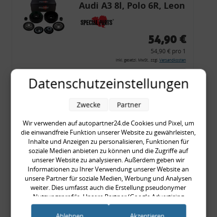
Audi A3 8l, Polo 6R, Leon
54,90 €
54,90 € pro 1
inkl. gesetzl. MwSt., zzgl.
Versandkosten
Merkzettel
Datenschutzeinstellungen
Zum Artikel
Zwecke
Partner
Wir verwenden auf autopartner24.de Cookies und Pixel, um
die einwandfreie Funktion unserer Website zu gewährleisten,
Rückleuchtenband mit
Inhalte und Anzeigen zu personalisieren, Funktionen für
Blinker, rot, US-Ecken,
soziale Medien anbieten zu können und die Zugriffe auf
unserer Website zu analysieren. Außerdem geben wir
Audi 80 Cabrio, Typ 89,
Informationen zu Ihrer Verwendung unserer Website an
OE-Nr.: 8G0945225 +
unsere Partner für soziale Medien, Werbung und Analysen
8G0945225C
weiter. Dies umfasst auch die Erstellung pseudonymer
999,99 €
Nutzungsprofile. Unsere Partner (Google Advertising
Products) führen diese Informationen möglicherweise mit
999,99 € pro 1
weiteren Daten zusammen, die Sie ihnen bereitgestellt haben
Ablehnen
Akzeptieren
inkl. gesetzl. MwSt., zzgl.
Versandkosten