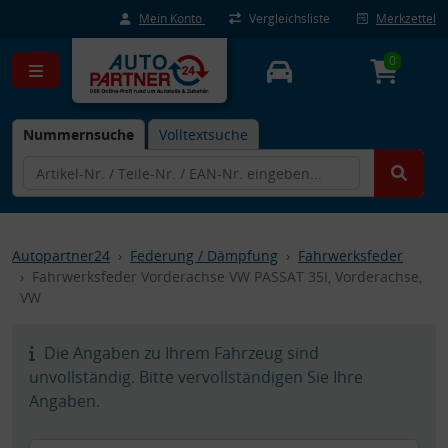
Mein Konto
Vergleichsliste
Merkzettel
0
Nummernsuche
Volltextsuche
Autopartner24
Federung / Dämpfung
Fahrwerksfeder
Fahrwerksfeder Vorderachse VW PASSAT 35I, Vorderachse,
VW
Die Angaben zu Ihrem Fahrzeug sind
unvollständig. Bitte vervollständigen Sie Ihre
Angaben.