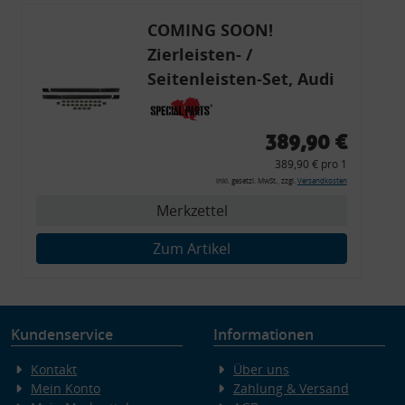
COMING SOON!
Zierleisten- /
Seitenleisten-Set, Audi
80 Cabrio, Coupe, S2, (6x
Zierleiste, 2x Kappe,
389,90 €
Clipse,
389,90 € pro 1
Montagewerkzeug)
inkl. gesetzl. MwSt., zzgl.
Versandkosten
Merkzettel
Zum Artikel
Kundenservice
Informationen
Kontakt
Über uns
Mein Konto
Zahlung & Versand