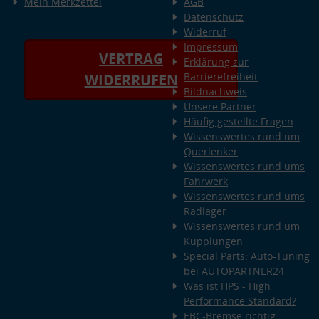
Mein Merkzettel
AGB
Datenschutz
Widerruf
Impressum
VERTRAG
Erklärung zur
Barrierefreiheit
WIDERRUFEN
Bildnachweis
Unsere Partner
Häufig gestellte Fragen
Wissenswertes rund um
Querlenker
Wissenswertes rund ums
Fahrwerk
Wissenswertes rund ums
Radlager
Wissenswertes rund um
Kupplungen
Special Parts: Auto-Tuning
bei AUTOPARTNER24
Was ist HPS - High
Performance Standard?
EBC-Bremse richtig