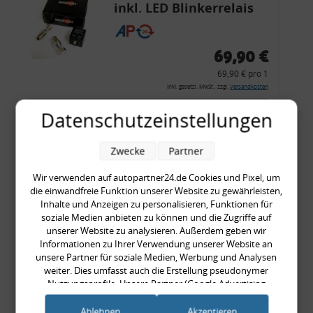
inkl. LED Blinkerrelais
CF 14
69,90 €
69,90 € pro 1
inkl. gesetzl. MwSt., zzgl.
Versandkosten
Merkzettel
Datenschutzeinstellungen
Zum Artikel
Zwecke
Partner
Wir verwenden auf autopartner24.de Cookies und Pixel, um
die einwandfreie Funktion unserer Website zu gewährleisten,
Rückleuchtenband mit
Inhalte und Anzeigen zu personalisieren, Funktionen für
Blinker, rot, US-Ecken,
soziale Medien anbieten zu können und die Zugriffe auf
unserer Website zu analysieren. Außerdem geben wir
Audi 80 Cabrio, Typ 89,
Informationen zu Ihrer Verwendung unserer Website an
OE-Nr.: 8G0945225 +
unsere Partner für soziale Medien, Werbung und Analysen
8G0945225C
weiter. Dies umfasst auch die Erstellung pseudonymer
999,99 €
Nutzungsprofile. Unsere Partner (Google Advertising
Products) führen diese Informationen möglicherweise mit
999,99 € pro 1
weiteren Daten zusammen, die Sie ihnen bereitgestellt haben
Ablehnen
Akzeptieren
inkl. gesetzl. MwSt., zzgl.
Versandkosten