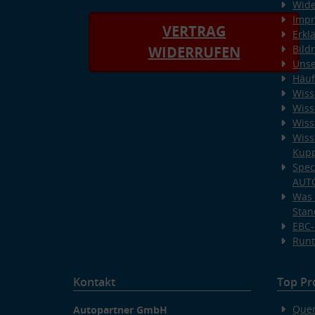
Wide
Imp
VERTRAG
Erkl
Bild
WIDERRUFEN
Unse
Häuf
Wiss
Wiss
Wiss
Wiss
Kup
Spec
AUT
Was 
Stan
EBC-
Runt
Kontakt
Top Pr
Quer
Autopartner GmbH