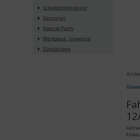
Scheibenreinigung
Sensoren
Special-Parts
Werkzeug, Universal
Zündanlage
Artike
Bewe
Fa
12
Fahrw
Einba