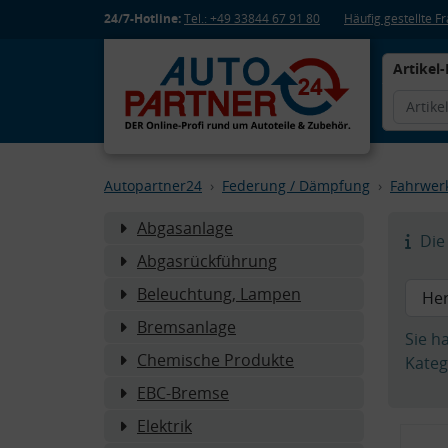
24/7-Hotline:
Tel.: +49 33844 67 91 80
Häufig gestellte 
Artikel-
Autopartner24
Federung / Dämpfung
Fahrwer
Abgasanlage
Die 
Abgasrückführung
Beleuchtung, Lampen
Bremsanlage
Sie h
Chemische Produkte
Kateg
EBC-Bremse
Elektrik