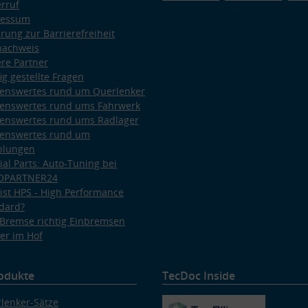
rruf
ressum
ärung zur Barrierefreiheit
nachweis
re Partner
ig gestellte Fragen
enswertes rund um Querlenker
enswertes rund ums Fahrwerk
enswertes rund ums Radlager
enswertes rund um
plungen
ial Parts: Auto-Tuning bei
OPARTNER24
ist HPS - High Performance
dard?
Bremse richtig Einbremsen
er im Hof
odukte
TecDoc Inside
lenker-Sätze