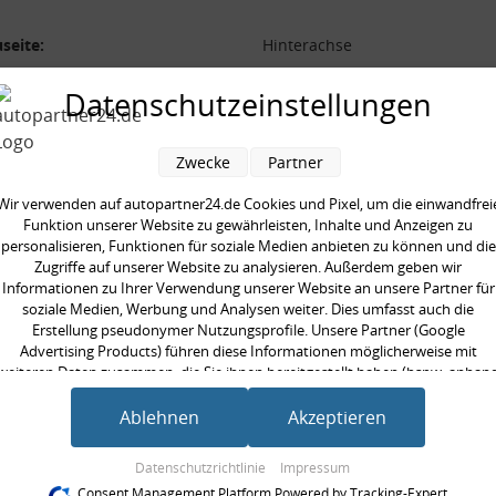
seite:
Hinterachse
form:
Schraubenfeder
Datenschutzeinstellungen
 [mm]:
280,0 mm
aarweise austauschen:
Zwecke
Partner
Wir verwenden auf autopartner24.de Cookies und Pixel, um die einwandfrei
Funktion unserer Website zu gewährleisten, Inhalte und Anzeigen zu
personalisieren, Funktionen für soziale Medien anbieten zu können und die
en kauften auch
Zugriffe auf unserer Website zu analysieren. Außerdem geben wir
Informationen zu Ihrer Verwendung unserer Website an unsere Partner für
soziale Medien, Werbung und Analysen weiter. Dies umfasst auch die
Erstellung pseudonymer Nutzungsprofile. Unsere Partner (Google
Advertising Products) führen diese Informationen möglicherweise mit
weiteren Daten zusammen, die Sie ihnen bereitgestellt haben (bspw. anhan
eines persönlichen Accounts) oder welche sie im Rahmen Ihrer Nutzung der
Dienste gesammelt haben (bspw. Nutzungsdaten anderer Geräte). Ihre
Ablehnen
Akzeptieren
Einwilligung zur Nutzung von Cookies und Pixeln können Sie jederzeit
widerrufen, indem Sie auf den Datenschutz-Button links unten klicken und
Datenschutzrichtlinie
Impressum
dort die entsprechenden Anpassungen vornehmen.
Consent Management Platform Powered by Tracking-Expert