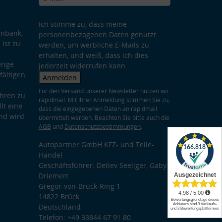
Ich stimme zu, dass meine
enbank,
personenbezogenen Daten genutzt
 ist zu
werden, um werbliche E-Mails zu
erhalten, und weiß, dass ich dies
rige
jederzeit widerrufen kann.
ältigen,
Anmelden
Für den Versand unserer Newsletter nutzen wir
hren zu
rapidmail. Mit Ihrer Anmeldung stimmen Sie zu,
lt eine
dass die eingegebenen Daten an rapidmail
nd wird
übermittelt werden. Beachten Sie bitte auch die
AGB
und
Datenschutzbestimmungen
.
Autopartner GmbH KFZ- und Teile-
Handel
Geschäftsführer: Detlev Seeliger, Gaby
Driemert
Gregor-von-Brück-Ring 1
14822 Brück
Deutschland
Telefon: +49 33844 67 91 80