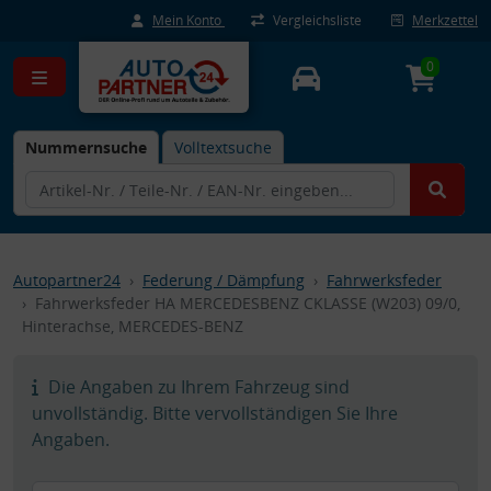
Mein Konto
Vergleichsliste
Merkzettel
0
Nummernsuche
Volltextsuche
Autopartner24
Federung / Dämpfung
Fahrwerksfeder
Fahrwerksfeder HA MERCEDESBENZ CKLASSE (W203) 09/0,
Hinterachse, MERCEDES-BENZ
Die Angaben zu Ihrem Fahrzeug sind
unvollständig. Bitte vervollständigen Sie Ihre
Angaben.