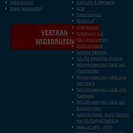
Mein Konto
Zahlung & Versand
Mein Merkzettel
AGB
Datenschutz
Widerruf
Impressum
VERTRAG
Erklärung zur
Barrierefreiheit
WIDERRUFEN
Bildnachweis
Unsere Partner
Häufig gestellte Fragen
Wissenswertes rund um
Querlenker
Wissenswertes rund ums
Fahrwerk
Wissenswertes rund ums
Radlager
Wissenswertes rund um
Kupplungen
Special Parts: Auto-Tuning
bei AUTOPARTNER24
Was ist HPS - High