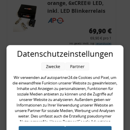
orange, 6xCREE® LED,
inkl. LED Blinkerrelais
CF 14
69,90 €
69,90 € pro 1
inkl. gesetzl. MwSt., zzgl.
Versandkosten
Datenschutzeinstellungen
Merkzettel
Zum Artikel
Zwecke
Partner
Wir verwenden auf autopartner24.de Cookies und Pixel, um
die einwandfreie Funktion unserer Website zu gewährleisten,
Rückleuchtenband mit
Inhalte und Anzeigen zu personalisieren, Funktionen für
soziale Medien anbieten zu können und die Zugriffe auf
Blinker, rot, US-Ecken,
unserer Website zu analysieren. Außerdem geben wir
Audi 80 Cabrio, Typ 89,
Informationen zu Ihrer Verwendung unserer Website an
unsere Partner für soziale Medien, Werbung und Analysen
OE-Nr.: 8G0945225 +
weiter. Dies umfasst auch die Erstellung pseudonymer
8G0945225C
Nutzungsprofile. Unsere Partner (Google Advertising
999,99 €
Products) führen diese Informationen möglicherweise mit