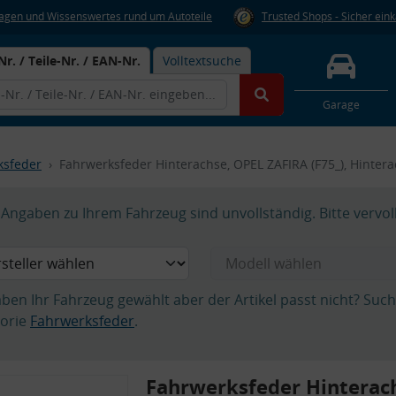
Fragen und Wissenswertes rund um Autoteile
Trusted Shops - Sicher ein
Nr. / Teile-Nr. / EAN-Nr.
Volltextsuche
Garage
ksfeder
Fahrwerksfeder Hinterachse, OPEL ZAFIRA (F75_), Hinter
Angaben zu Ihrem Fahrzeug sind unvollständig. Bitte vervol
aben Ihr Fahrzeug gewählt aber der Artikel passt nicht? Suc
orie
Fahrwerksfeder
.
Fahrwerksfeder Hinterac