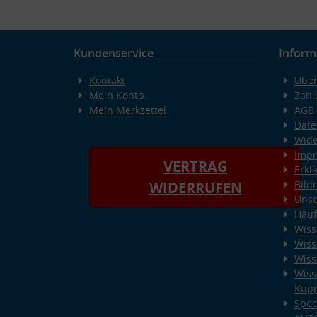
Kundenservice
Inform
Kontakt
Über
Mein Konto
Zahl
Mein Merkzettel
AGB
Date
Wide
Imp
VERTRAG
Erkl
Bild
WIDERRUFEN
Unse
Häuf
Wiss
Wiss
Wiss
Wiss
Kup
Spec