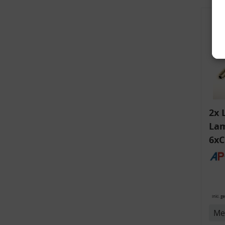
2x 
Lam
6xC
v
ink
Bli
14
inkl. g
Me