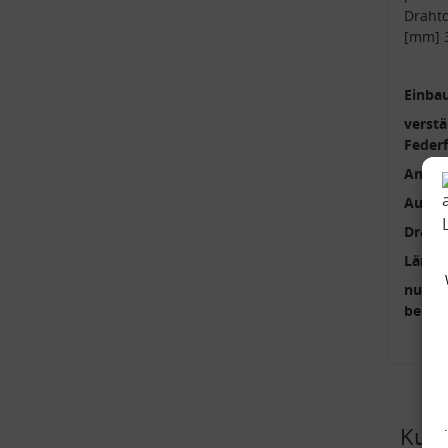
Draht
[mm] 3
Einbau
verstä
Feder
Anzah
Außen
Draht
Länge
nur p
benöti
Kund