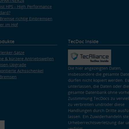
OPARTNER24
ist HPS - High Performance
dard?
Bremse richtig Einbremsen
er im Hof
odukte
TecDoc Inside
lenker-Sätze
e & kürzere Antriebswellen
msen-Upgrade
Die hier angezeigten Daten,
ontierte Achsschenkel
insbesondere die gesamte Dat
 Bremsen
dürfen nicht kopiert werden. Es
unterlassen, die Daten oder die
gesamte Datenbank ohne vorhe
Zustimmung TecDocs zu vervielf
zu verbreiten und/oder diese
Handlungen durch Dritte ausfü
lassen. Ein Zuwiderhandeln stel
Urheberrechtsverletzung dar u
verfolgt.