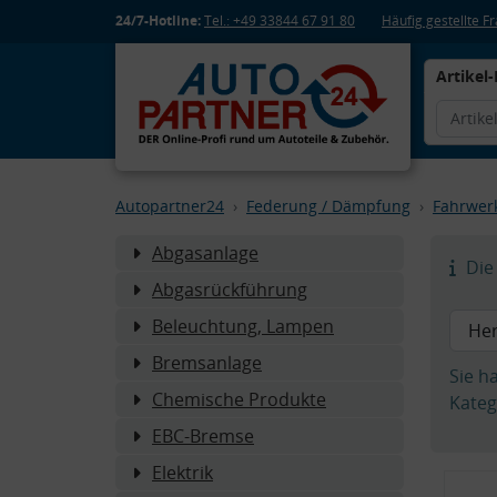
24/7-Hotline:
Tel.: +49 33844 67 91 80
Häufig gestellte 
Artikel-
Autopartner24
Federung / Dämpfung
Fahrwer
Abgasanlage
Die 
Abgasrückführung
Beleuchtung, Lampen
Bremsanlage
Sie h
Chemische Produkte
Kateg
EBC-Bremse
Elektrik