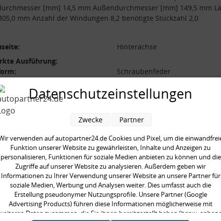
durchmesser [mm] 14,5 mm Außendurchmesser [mm] 149,5 mm L
05,0 mm Anzahl der Windungen 8,2 benötigte Stückzahl 2,0
seite:
Hinterachse
rkte Ausführung:
form:
Schraubenfeder
l der Windungen:
8,2
Datenschutzeinstellungen
durchmesser [mm]:
149,5 mm
durchmesser [mm]:
14,5 mm
Zwecke
Partner
 [mm]:
305,0 mm
Wir verwenden auf autopartner24.de Cookies und Pixel, um die einwandfrei
aarweise austauschen:
Funktion unserer Website zu gewährleisten, Inhalte und Anzeigen zu
gte Stückzahl:
2,0
personalisieren, Funktionen für soziale Medien anbieten zu können und die
Zugriffe auf unserer Website zu analysieren. Außerdem geben wir
Informationen zu Ihrer Verwendung unserer Website an unsere Partner für
soziale Medien, Werbung und Analysen weiter. Dies umfasst auch die
Erstellung pseudonymer Nutzungsprofile. Unsere Partner (Google
Advertising Products) führen diese Informationen möglicherweise mit
en kauften auch
weiteren Daten zusammen, die Sie ihnen bereitgestellt haben (bspw. anhan