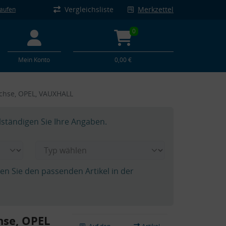
Vergleichsliste
Merkzettel
kaufen
0
Mein Konto
0,00 €
achse, OPEL, VAUXHALL
lständigen Sie Ihre Angaben.
hen Sie den passenden Artikel in der
hse, OPEL