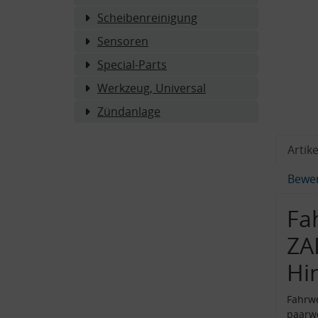
Scheibenreinigung
Sensoren
Special-Parts
Werkzeug, Universal
Zündanlage
Artike
Bewe
Fa
ZA
Hi
Fahrwe
paarw