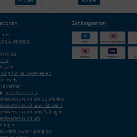
ationen
Zahlungsarten
 uns
ung & Versand
nschutz
rruf
ressum
ärung zur Barrierefreiheit
nachweis
re Partner
ig gestellte Fragen
enswertes rund um Querlenker
enswertes rund ums Fahrwerk
enswertes rund ums Radlager
enswertes rund um
plungen
ial Parts: Auto-Tuning bei