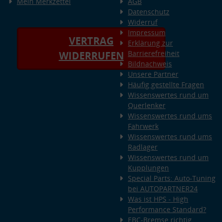
Mein Merkzettel
AGB
Datenschutz
Widerruf
Impressum
VERTRAG
Erklärung zur
Barrierefreiheit
WIDERRUFEN
Bildnachweis
Unsere Partner
Häufig gestellte Fragen
Wissenswertes rund um
Querlenker
Wissenswertes rund ums
Fahrwerk
Wissenswertes rund ums
Radlager
Wissenswertes rund um
Kupplungen
Special Parts: Auto-Tuning
bei AUTOPARTNER24
Was ist HPS - High
Performance Standard?
EBC-Bremse richtig