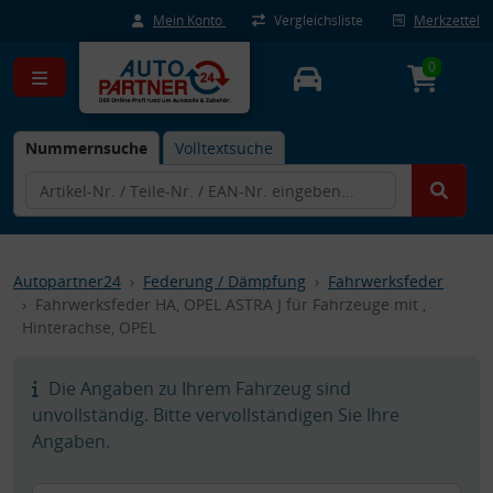
Mein Konto
Vergleichsliste
Merkzettel
0
Nummernsuche
Volltextsuche
Autopartner24
Federung / Dämpfung
Fahrwerksfeder
Fahrwerksfeder HA, OPEL ASTRA J für Fahrzeuge mit ,
Hinterachse, OPEL
Die Angaben zu Ihrem Fahrzeug sind
unvollständig. Bitte vervollständigen Sie Ihre
Angaben.