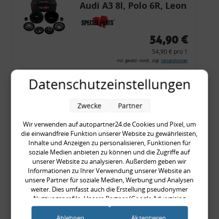
Audi A3 8l, Polo 6R, Leon
54,90 €
54,90 € pro 1
inkl. gesetzl. MwSt., zzgl.
Versandkosten
Merkzettel
Datenschutzeinstellungen
Zum Artikel
Zwecke
Partner
Wir verwenden auf autopartner24.de Cookies und Pixel, um
die einwandfreie Funktion unserer Website zu gewährleisten,
Rückleuchtenband mit
Inhalte und Anzeigen zu personalisieren, Funktionen für
Blinker, rot, US-Ecken,
soziale Medien anbieten zu können und die Zugriffe auf
unserer Website zu analysieren. Außerdem geben wir
Audi 80 Cabrio, Typ 89,
Informationen zu Ihrer Verwendung unserer Website an
OE-Nr.: 8G0945225 +
unsere Partner für soziale Medien, Werbung und Analysen
8G0945225C
weiter. Dies umfasst auch die Erstellung pseudonymer
999,99 €
Nutzungsprofile. Unsere Partner (Google Advertising
Products) führen diese Informationen möglicherweise mit
999,99 € pro 1
weiteren Daten zusammen, die Sie ihnen bereitgestellt haben
Ablehnen
Akzeptieren
inkl. gesetzl. MwSt., zzgl.
Versandkosten