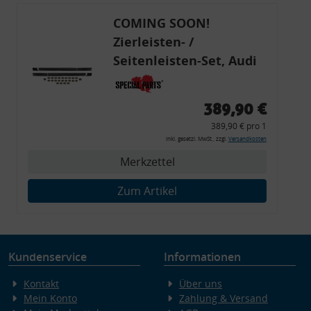
COMING SOON!
Zierleisten- /
Seitenleisten-Set, Audi
80 Cabrio, Coupe, S2, (6x
Zierleiste, 2x Kappe,
389,90 €
Clipse,
389,90 € pro 1
Montagewerkzeug)
inkl. gesetzl. MwSt., zzgl.
Versandkosten
Merkzettel
Zum Artikel
Kundenservice
Informationen
Kontakt
Über uns
Mein Konto
Zahlung & Versand