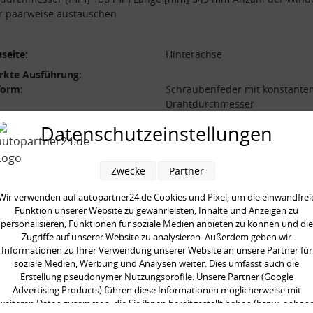
r paarweise austauschen
seite:
Hinterachse
rkte Ausführung:
form:
Schraubenfeder mit konstante
Drahtdurchmesser
l der Windungen:
6.2
Datenschutzeinstellungen
durchmesser [mm]:
138 mm
durchmesser [mm]:
12,1 mm
Zwecke
Partner
 [mm]:
349 mm
Wir verwenden auf autopartner24.de Cookies und Pixel, um die einwandfrei
aarweise austauschen:
Funktion unserer Website zu gewährleisten, Inhalte und Anzeigen zu
gte Stückzahl:
2
personalisieren, Funktionen für soziale Medien anbieten zu können und die
Zugriffe auf unserer Website zu analysieren. Außerdem geben wir
Informationen zu Ihrer Verwendung unserer Website an unsere Partner für
soziale Medien, Werbung und Analysen weiter. Dies umfasst auch die
Erstellung pseudonymer Nutzungsprofile. Unsere Partner (Google
Advertising Products) führen diese Informationen möglicherweise mit
weiteren Daten zusammen, die Sie ihnen bereitgestellt haben (bspw. anhan
en kauften auch