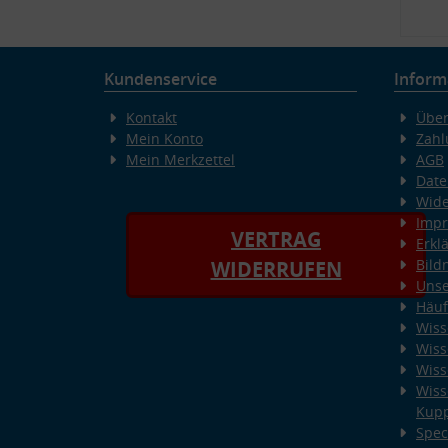
Kundenservice
Inform
Kontakt
Über
Mein Konto
Zahl
Mein Merkzettel
AGB
Date
Wide
Imp
VERTRAG
Erkl
Bild
WIDERRUFEN
Unse
Häuf
Wiss
Wiss
Wiss
Wiss
Kup
Spec