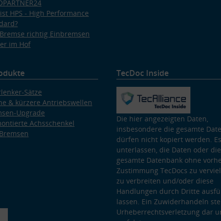
OPARTNER24
ist HPS - High Performance
dard?
Bremse richtig Einbremsen
er im Hof
odukte
TecDoc Inside
lenker-Sätze
e & kürzere Antriebswellen
msen-Upgrade
Die hier angezeigten Daten,
ontierte Achsschenkel
insbesondere die gesamte Dat
 Bremsen
dürfen nicht kopiert werden. Es
unterlassen, die Daten oder die
gesamte Datenbank ohne vorhe
Zustimmung TecDocs zu vervielf
zu verbreiten und/oder diese
Handlungen durch Dritte ausfü
lassen. Ein Zuwiderhandeln stel
Urheberrechtsverletzung dar u