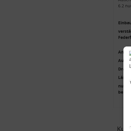
6.2 nu
Einbau
verstä
Feder
Anzah
Außen
Draht
Länge
nur p
benöti
Kund