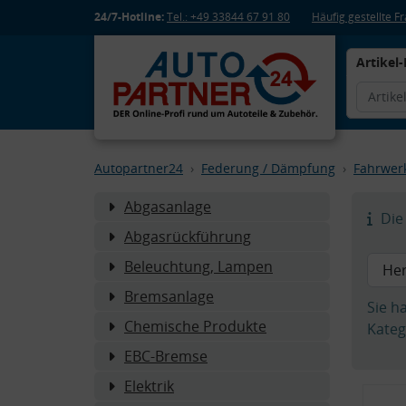
24/7-Hotline:
Tel.: +49 33844 67 91 80
Häufig gestellte 
Artikel-
Autopartner24
Federung / Dämpfung
Fahrwer
Abgasanlage
Die 
Abgasrückführung
Beleuchtung, Lampen
Bremsanlage
Sie h
Chemische Produkte
Kateg
EBC-Bremse
Elektrik