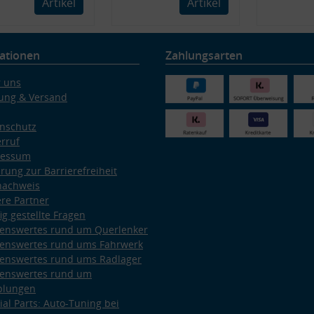
Artikel
Artikel
ationen
Zahlungsarten
 uns
ung & Versand
nschutz
rruf
ressum
ärung zur Barrierefreiheit
nachweis
re Partner
ig gestellte Fragen
enswertes rund um Querlenker
enswertes rund ums Fahrwerk
enswertes rund ums Radlager
enswertes rund um
plungen
ial Parts: Auto-Tuning bei