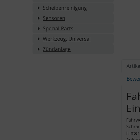
Scheibenreinigung
Sensoren
Special-Parts
Werkzeug, Universal
Zündanlage
Artike
Bewe
Fa
Ei
Fahrwe
Schra
Hinter
Außen