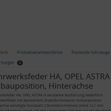
linfo
Produktverantwortlicher
Passende Fahrzeuge
rtungen
0
hrwerksfeder HA, OPEL ASTRA
nbauposition, Hinterachse
rksfeder HA, OPEL ASTRA H verstärkte Ausführung Federform
ubenfeder mit konstantem Drahtdurchmesser Einbauposition
achse benötigte Stückzahl 2 Drahtdurchmesser [mm] 12,1 mm
durchmesser [mm] 138 mm Länge [mm] 349 mm Anzahl der Win