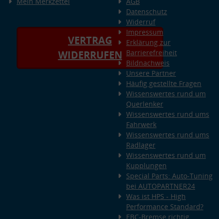
Mein Merkzettel
AGB
Datenschutz
Widerruf
Impressum
VERTRAG
Erklärung zur
Barrierefreiheit
WIDERRUFEN
Bildnachweis
Unsere Partner
Häufig gestellte Fragen
Wissenswertes rund um
Querlenker
Wissenswertes rund ums
Fahrwerk
Wissenswertes rund ums
Radlager
Wissenswertes rund um
Kupplungen
Special Parts: Auto-Tuning
bei AUTOPARTNER24
Was ist HPS - High
Performance Standard?
EBC-Bremse richtig