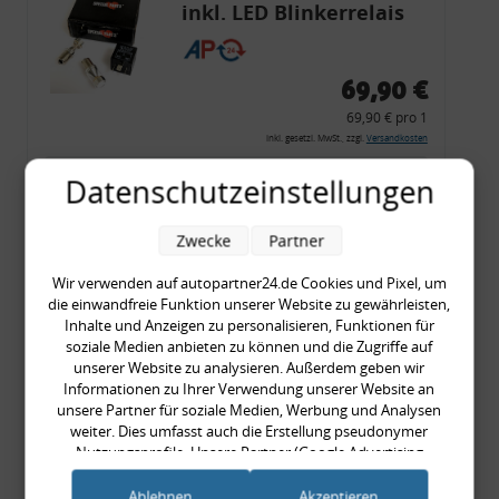
inkl. LED Blinkerrelais
CF 14
69,90 €
69,90 € pro 1
inkl. gesetzl. MwSt., zzgl.
Versandkosten
Merkzettel
Datenschutzeinstellungen
Zum Artikel
Zwecke
Partner
Wir verwenden auf autopartner24.de Cookies und Pixel, um
die einwandfreie Funktion unserer Website zu gewährleisten,
Rückleuchtenband mit
Inhalte und Anzeigen zu personalisieren, Funktionen für
Blinker, rot, US-Ecken,
soziale Medien anbieten zu können und die Zugriffe auf
unserer Website zu analysieren. Außerdem geben wir
Audi 80 Cabrio, Typ 89,
Informationen zu Ihrer Verwendung unserer Website an
OE-Nr.: 8G0945225 +
unsere Partner für soziale Medien, Werbung und Analysen
8G0945225C
weiter. Dies umfasst auch die Erstellung pseudonymer
999,99 €
Nutzungsprofile. Unsere Partner (Google Advertising
Products) führen diese Informationen möglicherweise mit
999,99 € pro 1
weiteren Daten zusammen, die Sie ihnen bereitgestellt haben
Ablehnen
Akzeptieren
inkl. gesetzl. MwSt., zzgl.
Versandkosten