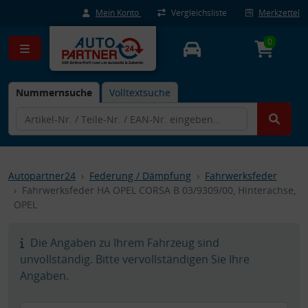
Mein Konto
Vergleichsliste
Merkzettel
0
Nummernsuche
Volltextsuche
Autopartner24
Federung / Dämpfung
Fahrwerksfeder
Fahrwerksfeder HA OPEL CORSA B 03/9309/00, Hinterachse,
OPEL
Die Angaben zu Ihrem Fahrzeug sind
unvollständig. Bitte vervollständigen Sie Ihre
Angaben.