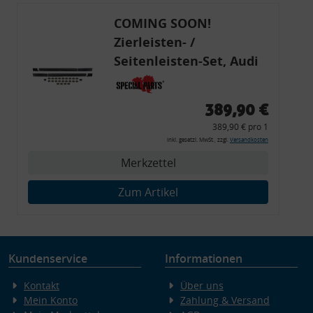
COMING SOON!
Zierleisten- /
Seitenleisten-Set, Audi
80 Cabrio, Coupe, S2, (6x
Zierleiste, 2x Kappe,
389,90 €
Clipse,
389,90 € pro 1
Montagewerkzeug)
inkl. gesetzl. MwSt., zzgl.
Versandkosten
Merkzettel
Zum Artikel
Kundenservice
Informationen
Kontakt
Über uns
Mein Konto
Zahlung & Versand