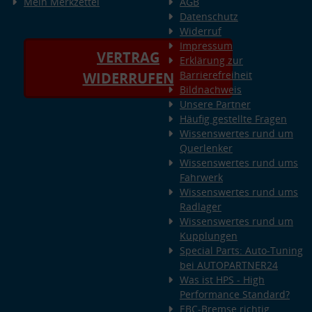
Mein Merkzettel
AGB
Datenschutz
Widerruf
Impressum
VERTRAG
Erklärung zur
Barrierefreiheit
WIDERRUFEN
Bildnachweis
Unsere Partner
Häufig gestellte Fragen
Wissenswertes rund um
Querlenker
Wissenswertes rund ums
Fahrwerk
Wissenswertes rund ums
Radlager
Wissenswertes rund um
Kupplungen
Special Parts: Auto-Tuning
bei AUTOPARTNER24
Was ist HPS - High
Performance Standard?
EBC-Bremse richtig