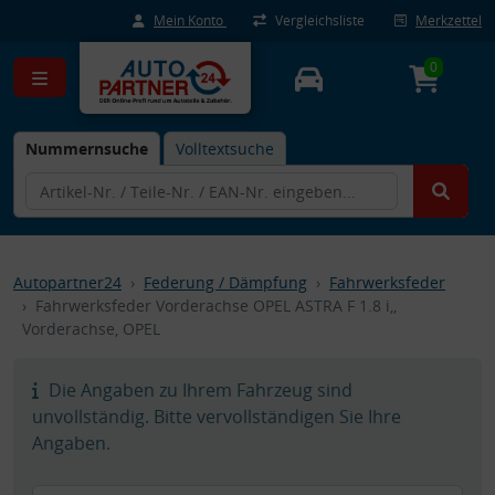
Mein Konto
Vergleichsliste
Merkzettel
0
Nummernsuche
Volltextsuche
Autopartner24
Federung / Dämpfung
Fahrwerksfeder
Fahrwerksfeder Vorderachse OPEL ASTRA F 1.8 i,,
Vorderachse, OPEL
Die Angaben zu Ihrem Fahrzeug sind
unvollständig. Bitte vervollständigen Sie Ihre
Angaben.