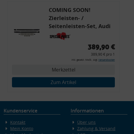
COMING SOON!
Zierleisten- /
Seitenleisten-Set, Audi
80 Cabrio, Coupe, S2, (6x
Zierleiste, 2x Kappe,
389,90 €
Clipse,
389,90 € pro 1
Montagewerkzeug)
inkl. gesetzl. MwSt., zzgl.
Versandkosten
Merkzettel
Zum Artikel
Kundenservice
Informationen
Kontakt
Über uns
Mein Konto
Zahlung & Versand