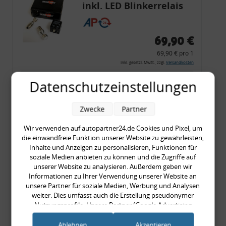
inkl. LED Blinkerrelais
CF 14
69,90 €
69,90 € pro 1
inkl. gesetzl. MwSt., zzgl.
Versandkosten
Merkzettel
Datenschutzeinstellungen
Zum Artikel
Zwecke
Partner
Wir verwenden auf autopartner24.de Cookies und Pixel, um
die einwandfreie Funktion unserer Website zu gewährleisten,
Rückleuchtenband mit
Inhalte und Anzeigen zu personalisieren, Funktionen für
Blinker, rot, US-Ecken,
soziale Medien anbieten zu können und die Zugriffe auf
unserer Website zu analysieren. Außerdem geben wir
Audi 80 Cabrio, Typ 89,
Informationen zu Ihrer Verwendung unserer Website an
OE-Nr.: 8G0945225 +
unsere Partner für soziale Medien, Werbung und Analysen
8G0945225C
weiter. Dies umfasst auch die Erstellung pseudonymer
999,99 €
Nutzungsprofile. Unsere Partner (Google Advertising
Products) führen diese Informationen möglicherweise mit
999,99 € pro 1
weiteren Daten zusammen, die Sie ihnen bereitgestellt haben
Ablehnen
Akzeptieren
inkl. gesetzl. MwSt., zzgl.
Versandkosten