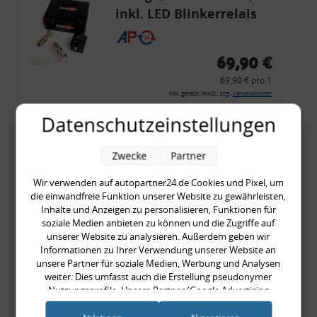
inkl. LED Blinkerrelais
CF 14
69,90 €
69,90 € pro 1
inkl. gesetzl. MwSt., zzgl.
Versandkosten
Merkzettel
Datenschutzeinstellungen
Zum Artikel
Zwecke
Partner
Wir verwenden auf autopartner24.de Cookies und Pixel, um
die einwandfreie Funktion unserer Website zu gewährleisten,
Rückleuchtenband mit
Inhalte und Anzeigen zu personalisieren, Funktionen für
Blinker, rot, US-Ecken,
soziale Medien anbieten zu können und die Zugriffe auf
unserer Website zu analysieren. Außerdem geben wir
Audi 80 Cabrio, Typ 89,
Informationen zu Ihrer Verwendung unserer Website an
OE-Nr.: 8G0945225 +
unsere Partner für soziale Medien, Werbung und Analysen
weiter. Dies umfasst auch die Erstellung pseudonymer
8G0945225C
999,99 €
Nutzungsprofile. Unsere Partner (Google Advertising
Products) führen diese Informationen möglicherweise mit
999,99 € pro 1
weiteren Daten zusammen, die Sie ihnen bereitgestellt haben