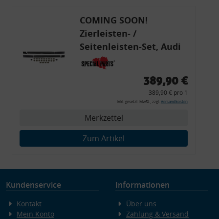
COMING SOON!
Zierleisten- /
Seitenleisten-Set, Audi
80 Cabrio, Coupe, S2, (6x
Zierleiste, 2x Kappe,
389,90 €
Clipse,
389,90 € pro 1
Montagewerkzeug)
inkl. gesetzl. MwSt., zzgl.
Versandkosten
Merkzettel
Zum Artikel
Kundenservice
Informationen
Kontakt
Über uns
Mein Konto
Zahlung & Versand