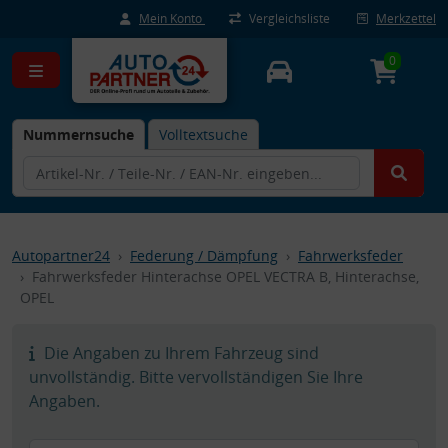
Mein Konto
Vergleichsliste
Merkzettel
0
Nummernsuche
Volltextsuche
Autopartner24
Federung / Dämpfung
Fahrwerksfeder
Fahrwerksfeder Hinterachse OPEL VECTRA B, Hinterachse,
OPEL
Die Angaben zu Ihrem Fahrzeug sind
unvollständig. Bitte vervollständigen Sie Ihre
Angaben.