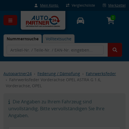
Mein Konto
Vergleichsliste
Merkzettel
0
Nummernsuche
Volltextsuche
Autopartner24
Federung / Dämpfung
Fahrwerksfeder
Fahrwerksfeder Vorderachse OPEL ASTRA G 1.6,
Vorderachse, OPEL
Die Angaben zu Ihrem Fahrzeug sind
unvollständig. Bitte vervollständigen Sie Ihre
Angaben.