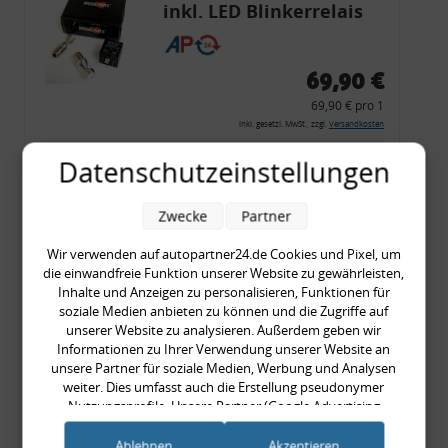
inkl. LED Blinkerrelais
CF 14
69,90 €
69,90 € pro 1
inkl. gesetzl. MwSt., zzgl.
Versandkosten
Merkzettel
Datenschutzeinstellungen
Zum Artikel
Zwecke
Partner
Wir verwenden auf autopartner24.de Cookies und Pixel, um
die einwandfreie Funktion unserer Website zu gewährleisten,
Rückleuchtenband mit
Inhalte und Anzeigen zu personalisieren, Funktionen für
Blinker, rot, US-Ecken,
soziale Medien anbieten zu können und die Zugriffe auf
unserer Website zu analysieren. Außerdem geben wir
Audi 80 Cabrio, Typ 89,
Informationen zu Ihrer Verwendung unserer Website an
OE-Nr.: 8G0945225 +
unsere Partner für soziale Medien, Werbung und Analysen
8G0945225C
weiter. Dies umfasst auch die Erstellung pseudonymer
999,99 €
Nutzungsprofile. Unsere Partner (Google Advertising
Products) führen diese Informationen möglicherweise mit
999,99 € pro 1
weiteren Daten zusammen, die Sie ihnen bereitgestellt haben
Ablehnen
Akzeptieren
inkl. gesetzl. MwSt., zzgl.
Versandkosten