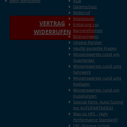
Mein Merkzettel
AGB
Datenschutz
Widerruf
Impressum
VERTRAG
Erklärung zur
Barrierefreiheit
WIDERRUFEN
Bildnachweis
Unsere Partner
Häufig gestellte Fragen
Wissenswertes rund um
Querlenker
Wissenswertes rund ums
Fahrwerk
Wissenswertes rund ums
Radlager
Wissenswertes rund um
Kupplungen
Special Parts: Auto-Tuning
bei AUTOPARTNER24
Was ist HPS - High
Performance Standard?
EBC-Bremse richtig