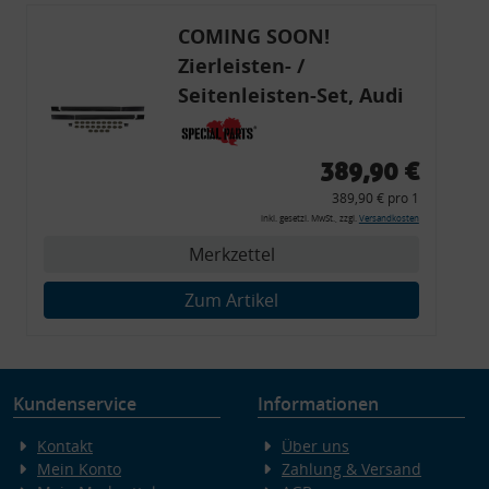
COMING SOON!
Zierleisten- /
Seitenleisten-Set, Audi
80 Cabrio, Coupe, S2, (6x
Zierleiste, 2x Kappe,
389,90 €
Clipse,
389,90 € pro 1
Montagewerkzeug)
inkl. gesetzl. MwSt., zzgl.
Versandkosten
Merkzettel
Zum Artikel
Kundenservice
Informationen
Kontakt
Über uns
Mein Konto
Zahlung & Versand