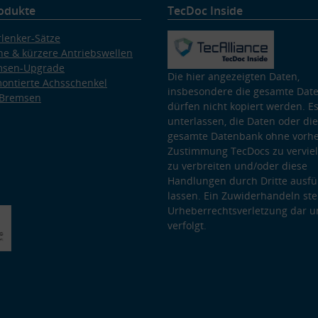
odukte
TecDoc Inside
lenker-Sätze
e & kürzere Antriebswellen
msen-Upgrade
Die hier angezeigten Daten,
ontierte Achsschenkel
insbesondere die gesamte Dat
 Bremsen
dürfen nicht kopiert werden. Es
unterlassen, die Daten oder die
gesamte Datenbank ohne vorhe
Zustimmung TecDocs zu vervielf
zu verbreiten und/oder diese
Handlungen durch Dritte ausfü
lassen. Ein Zuwiderhandeln stel
Urheberrechtsverletzung dar u
verfolgt.