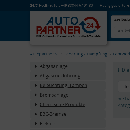
24/7-Hotline:
Tel.: +49 33844 67 91 80
Häufig gestellte 
Artikel-
Autopartner24
Federung / Dämpfung
Fahrwer
Abgasanlage
Die 
Abgasrückführung
Beleuchtung, Lampen
Bremsanlage
Sie h
Chemische Produkte
Kateg
EBC-Bremse
Elektrik