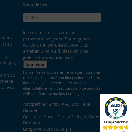
Newsletter
Ich stimme zu, dass meine
enbank,
personenbezogenen Daten genutzt
 ist zu
werden, um werbliche E-Mails zu
erhalten, und weiß, dass ich dies
rige
jederzeit widerrufen kann.
ältigen,
Anmelden
Für den Versand unserer Newsletter nutzen wir
hren zu
rapidmail. Mit Ihrer Anmeldung stimmen Sie zu,
lt eine
dass die eingegebenen Daten an rapidmail
nd wird
übermittelt werden. Beachten Sie bitte auch die
AGB
und
Datenschutzbestimmungen
.
Autopartner GmbH KFZ- und Teile-
Handel
Geschäftsführer: Detlev Seeliger, Gaby
Driemert
Gregor-von-Brück-Ring 1