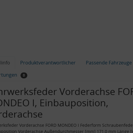
linfo
Produktverantwortlicher
Passende Fahrzeuge
rtungen
0
hrwerksfeder Vorderachse FO
NDEO I, Einbauposition,
rderachse
erksfeder Vorderachse FORD MONDEO I Federform Schraubenfede
uposition Vorderachse Außendurchmesser [mm] 171,0 mm Länge 