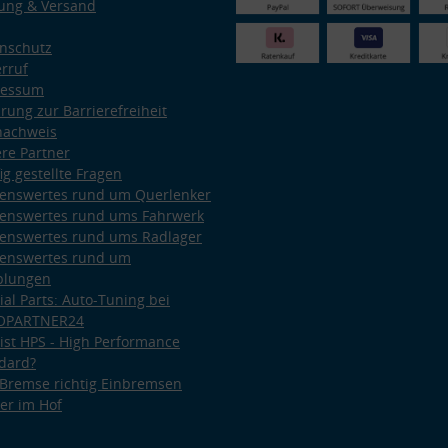
ung & Versand
nschutz
rruf
ressum
ärung zur Barrierefreiheit
nachweis
re Partner
ig gestellte Fragen
enswertes rund um Querlenker
enswertes rund ums Fahrwerk
enswertes rund ums Radlager
enswertes rund um
plungen
ial Parts: Auto-Tuning bei
OPARTNER24
ist HPS - High Performance
dard?
Bremse richtig Einbremsen
er im Hof