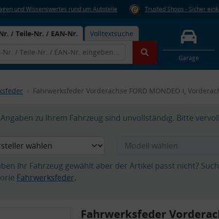
Fragen und Wissenswertes rund um Autoteile
Trusted Shops - Sicher ein
Nr. / Teile-Nr. / EAN-Nr.
Volltextsuche
Garage
ksfeder
Fahrwerksfeder Vorderachse FORD MONDEO I, Vorderac
Angaben zu Ihrem Fahrzeug sind unvollständig. Bitte vervol
aben Ihr Fahrzeug gewählt aber der Artikel passt nicht? Suc
orie
Fahrwerksfeder
.
Fahrwerksfeder Vordera