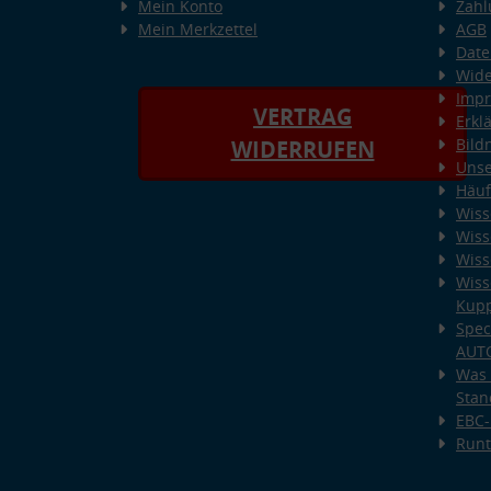
Mein Konto
Zahl
Mein Merkzettel
AGB
Date
Wide
Imp
VERTRAG
Erkl
Bild
WIDERRUFEN
Unse
Häuf
Wiss
Wiss
Wiss
Wiss
Kup
Spec
AUT
Was 
Stan
EBC-
Runt