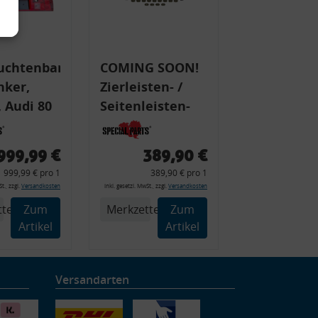
uchtenband
COMING SOON!
nker,
Zierleisten- /
 Audi 80
Seitenleisten-
 Typ 89,
Set, Audi 80
Cabrio, Coupe,
999,99 €
389,90 €
225 +
S2, (6x
999,99 € pro 1
389,90 € pro 1
225C
Zierleiste, 2x
t., zzgl.
Versandkosten
inkl. gesetzl. MwSt., zzgl.
Versandkosten
Kappe, Clipse,
tel
Zum
Merkzettel
Zum
Montagewerkzeug)
Artikel
Artikel
Versandarten