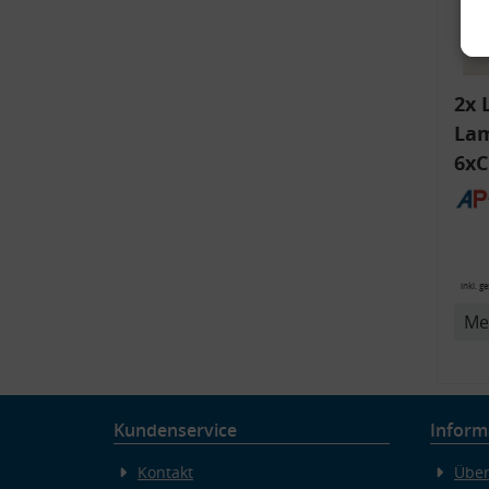
2x 
Lam
6xC
ink
Bli
v
14
inkl. g
Me
Kundenservice
Inform
Kontakt
Über