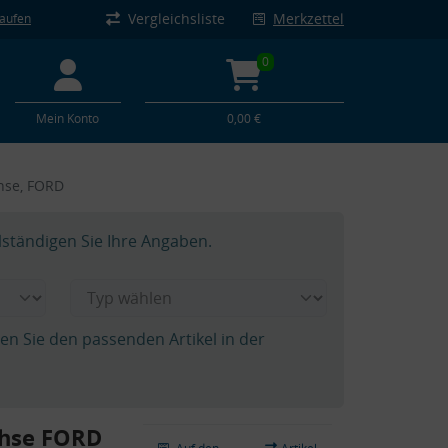
Vergleichsliste
Merkzettel
kaufen
0
Mein Konto
0,00 €
hse, FORD
lständigen Sie Ihre Angaben.
hen Sie den passenden Artikel in der
chse FORD