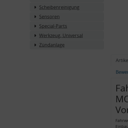
Scheibenreinigung
Sensoren
Special-Parts
Werkzeug, Universal
Zündanlage
Artike
Bewe
Fa
MO
Vo
Fahrw
Einba