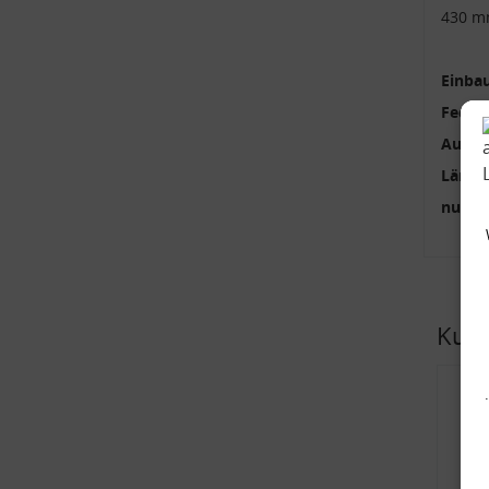
430 m
Einbau
Feder
Außen
Länge
nur p
Kund