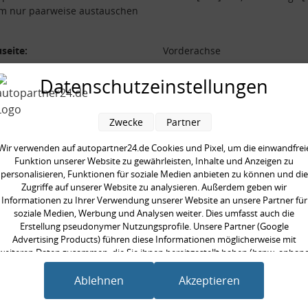
m nur paarweise austauschen
seite:
Vorderachse
form:
Schraubenfeder
Datenschutzeinstellungen
durchmesser [mm]:
171,0 mm
 [mm]:
430 mm
Zwecke
Partner
aarweise austauschen:
Wir verwenden auf autopartner24.de Cookies und Pixel, um die einwandfrei
Funktion unserer Website zu gewährleisten, Inhalte und Anzeigen zu
personalisieren, Funktionen für soziale Medien anbieten zu können und die
Zugriffe auf unserer Website zu analysieren. Außerdem geben wir
Informationen zu Ihrer Verwendung unserer Website an unsere Partner für
en kauften auch
soziale Medien, Werbung und Analysen weiter. Dies umfasst auch die
Erstellung pseudonymer Nutzungsprofile. Unsere Partner (Google
Advertising Products) führen diese Informationen möglicherweise mit
weiteren Daten zusammen, die Sie ihnen bereitgestellt haben (bspw. anhan
eines persönlichen Accounts) oder welche sie im Rahmen Ihrer Nutzung der
Dienste gesammelt haben (bspw. Nutzungsdaten anderer Geräte). Ihre
Ablehnen
Akzeptieren
Einwilligung zur Nutzung von Cookies und Pixeln können Sie jederzeit
widerrufen, indem Sie auf den Datenschutz-Button links unten klicken und