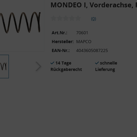
MONDEO I, Vorderachse,
(0)
Art.Nr.:
70601
Hersteller:
MAPCO
EAN-Nr.:
4043605087225
14 Tage
schnelle
Rückgaberecht
Lieferung