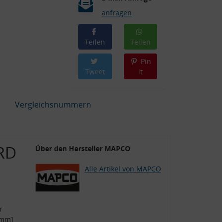
anfragen
Teilen
Teilen
Pin
Tweet
it
Vergleichsnummern
RD
Über den Hersteller MAPCO
Alle Artikel von MAPCO
r
[mm]