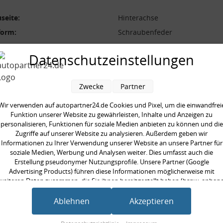
seite:
Hinterachse
form:
Schraubenfeder
l der Windungen:
7,6
Datenschutzeinstellungen
durchmesser [mm]:
11,0 mm
 [mm]:
360,0 mm
Zwecke
Partner
aarweise austauschen:
Wir verwenden auf autopartner24.de Cookies und Pixel, um die einwandfrei
Funktion unserer Website zu gewährleisten, Inhalte und Anzeigen zu
personalisieren, Funktionen für soziale Medien anbieten zu können und die
Zugriffe auf unserer Website zu analysieren. Außerdem geben wir
Informationen zu Ihrer Verwendung unserer Website an unsere Partner für
en kauften auch
soziale Medien, Werbung und Analysen weiter. Dies umfasst auch die
Erstellung pseudonymer Nutzungsprofile. Unsere Partner (Google
Advertising Products) führen diese Informationen möglicherweise mit
weiteren Daten zusammen, die Sie ihnen bereitgestellt haben (bspw. anhan
eines persönlichen Accounts) oder welche sie im Rahmen Ihrer Nutzung der
Dienste gesammelt haben (bspw. Nutzungsdaten anderer Geräte). Ihre
Ablehnen
Akzeptieren
Einwilligung zur Nutzung von Cookies und Pixeln können Sie jederzeit
widerrufen, indem Sie auf den Datenschutz-Button links unten klicken und