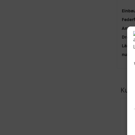
Einbau
Feder
Anzah
Draht
Länge
nur p
Kund