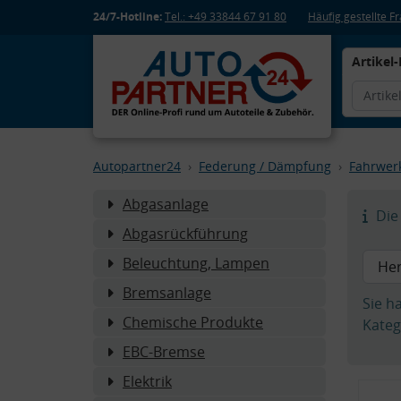
24/7-Hotline:
Tel.: +49 33844 67 91 80
Häufig gestellte 
Artikel-
Autopartner24
Federung / Dämpfung
Fahrwer
Abgasanlage
Die 
Abgasrückführung
Beleuchtung, Lampen
Bremsanlage
Sie h
Chemische Produkte
Kateg
EBC-Bremse
Elektrik