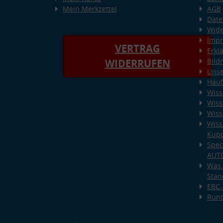
Mein Merkzettel
AGB
Date
Wide
Imp
VERTRAG
Erkl
Bild
WIDERRUFEN
Unse
Häuf
Wiss
Wiss
Wiss
Wiss
Kup
Spec
AUT
Was 
Stan
EBC-
Runt