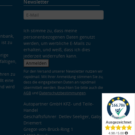
Newsletter
Ich stimme zu, dass meine
enbank,
personenbezogenen Daten genutzt
 ist zu
werden, um werbliche E-Mails zu
erhalten, und weiß, dass ich dies
rige
jederzeit widerrufen kann.
ältigen,
Anmelden
Für den Versand unserer Newsletter nutzen wir
hren zu
rapidmail. Mit Ihrer Anmeldung stimmen Sie zu,
lt eine
dass die eingegebenen Daten an rapidmail
nd wird
übermittelt werden. Beachten Sie bitte auch die
AGB
und
Datenschutzbestimmungen
.
Autopartner GmbH KFZ- und Teile-
Handel
Geschäftsführer: Detlev Seeliger, Gaby
Driemert
Gregor-von-Brück-Ring 1