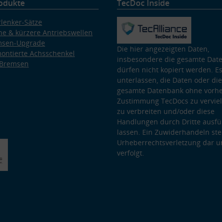
odukte
TecDoc Inside
lenker-Sätze
e & kürzere Antriebswellen
msen-Upgrade
Die hier angezeigten Daten,
ontierte Achsschenkel
insbesondere die gesamte Dat
 Bremsen
dürfen nicht kopiert werden. Es
unterlassen, die Daten oder die
gesamte Datenbank ohne vorhe
Zustimmung TecDocs zu vervielf
zu verbreiten und/oder diese
Handlungen durch Dritte ausfü
lassen. Ein Zuwiderhandeln stel
Urheberrechtsverletzung dar u
verfolgt.