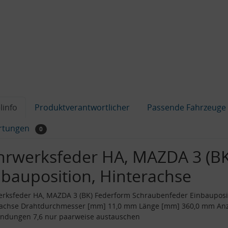
linfo
Produktverantwortlicher
Passende Fahrzeuge
rtungen
0
hrwerksfeder HA, MAZDA 3 (BK
nbauposition, Hinterachse
rksfeder HA, MAZDA 3 (BK) Federform Schraubenfeder Einbauposi
rachse Drahtdurchmesser [mm] 11,0 mm Länge [mm] 360,0 mm An
indungen 7,6 nur paarweise austauschen