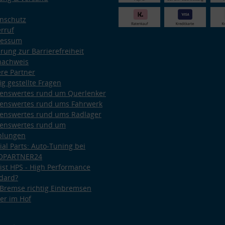
nschutz
rruf
ressum
ärung zur Barrierefreiheit
nachweis
re Partner
ig gestellte Fragen
enswertes rund um Querlenker
enswertes rund ums Fahrwerk
enswertes rund ums Radlager
enswertes rund um
plungen
ial Parts: Auto-Tuning bei
OPARTNER24
ist HPS - High Performance
dard?
Bremse richtig Einbremsen
er im Hof