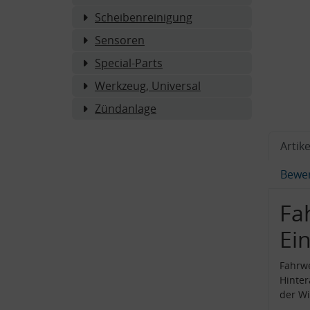
Scheibenreinigung
Sensoren
Special-Parts
Werkzeug, Universal
Zündanlage
Artike
Bewe
Fa
Ei
Fahrwe
Hinte
der W