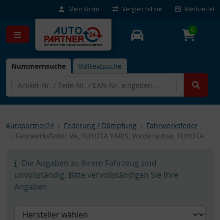
Mein Konto
Vergleichsliste
Merkzettel
0
Nummernsuche
Volltextsuche
Autopartner24
Federung / Dämpfung
Fahrwerksfeder
Fahrwerksfeder VA, TOYOTA YARIS, Vorderachse, TOYOTA
Die Angaben zu Ihrem Fahrzeug sind
unvollständig. Bitte vervollständigen Sie Ihre
Angaben.