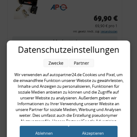
CF 14
69,90 €
69,90 € pro 1
inkl. gesetzl. MwSt., zzgl.
Versandkosten
Merkzettel
Datenschutzeinstellungen
Zum Artikel
Zwecke
Partner
Wir verwenden auf autopartner24.de Cookies und Pixel, um
Rückleuchtenband mit
die einwandfreie Funktion unserer Website zu gewährleisten,
Inhalte und Anzeigen zu personalisieren, Funktionen für
Blinker, rot, US-Ecken,
soziale Medien anbieten zu können und die Zugriffe auf
Audi 80 Cabrio, Typ 89,
unserer Website zu analysieren. Außerdem geben wir
OE-Nr.: 8G0945225 +
Informationen zu Ihrer Verwendung unserer Website an
unsere Partner für soziale Medien, Werbung und Analysen
8G0945225C
weiter. Dies umfasst auch die Erstellung pseudonymer
999,99 €
Nutzungsprofile. Unsere Partner (Google Advertising
999,99 € pro 1
Products) führen diese Informationen möglicherweise mit
inkl. gesetzl. MwSt., zzgl.
Versandkosten
weiteren Daten zusammen, die Sie ihnen bereitgestellt haben
Ablehnen
Akzeptieren