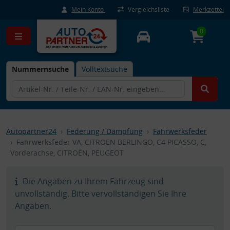
Mein Konto
Vergleichsliste
Merkzettel
0
Nummernsuche
Volltextsuche
Autopartner24
Federung / Dämpfung
Fahrwerksfeder
Fahrwerksfeder VA, CITROEN BERLINGO, C4 PICASSO, C,
Vorderachse, CITROËN, PEUGEOT
Die Angaben zu Ihrem Fahrzeug sind
unvollständig. Bitte vervollständigen Sie Ihre
Angaben.