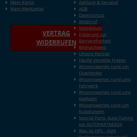
Mein Konto
Zahlung & Versand
Mein Merkzettel
AGB
Datenschutz
Widerruf
Impressum
VERTRAG
Erklärung zur
Barrierefreiheit
WIDERRUFEN
Bildnachweis
Unsere Partner
Häufig gestellte Fragen
Wissenswertes rund um
Querlenker
Wissenswertes rund ums
Fahrwerk
Wissenswertes rund ums
Radlager
Wissenswertes rund um
Kupplungen
Special Parts: Auto-Tuning
bei AUTOPARTNER24
Was ist HPS - High