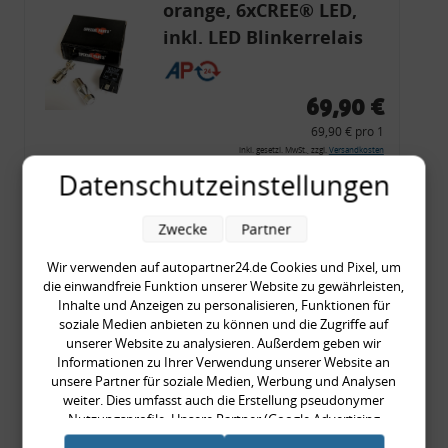
orange, 6xCREE® LED,
inkl. LED Blinkerrelais
CF 14
69,90 €
69,90 € pro 1
inkl. gesetzl. MwSt., zzgl.
Versandkosten
Datenschutzeinstellungen
Merkzettel
Zum Artikel
Zwecke
Partner
Wir verwenden auf autopartner24.de Cookies und Pixel, um
die einwandfreie Funktion unserer Website zu gewährleisten,
Rückleuchtenband mit
Inhalte und Anzeigen zu personalisieren, Funktionen für
soziale Medien anbieten zu können und die Zugriffe auf
Blinker, rot, US-Ecken,
unserer Website zu analysieren. Außerdem geben wir
Audi 80 Cabrio, Typ 89,
Informationen zu Ihrer Verwendung unserer Website an
unsere Partner für soziale Medien, Werbung und Analysen
OE-Nr.: 8G0945225 +
weiter. Dies umfasst auch die Erstellung pseudonymer
8G0945225C
Nutzungsprofile. Unsere Partner (Google Advertising
999,99 €
Products) führen diese Informationen möglicherweise mit