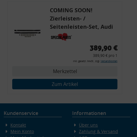
COMING SOON!
Zierleisten- /
Seitenleisten-Set, Audi
80 Cabrio, Coupe, S2, (6x
Zierleiste, 2x Kappe,
389,90 €
Clipse,
389,90 € pro 1
Montagewerkzeug)
inkl. gesetzl. MwSt., zzgl.
Versandkosten
Merkzettel
Zum Artikel
Kundenservice
Informationen
Kontakt
Über uns
Mein Konto
Zahlung & Versand