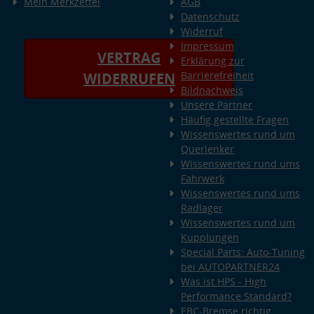
Mein Merkzettel
AGB
Datenschutz
Widerruf
Impressum
VERTRAG
Erklärung zur
Barrierefreiheit
WIDERRUFEN
Bildnachweis
Unsere Partner
Häufig gestellte Fragen
Wissenswertes rund um
Querlenker
Wissenswertes rund ums
Fahrwerk
Wissenswertes rund ums
Radlager
Wissenswertes rund um
Kupplungen
Special Parts: Auto-Tuning
bei AUTOPARTNER24
Was ist HPS - High
Performance Standard?
EBC-Bremse richtig