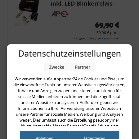
inkl. LED Blinkerrelais
CF 14
69,90 €
69,90 € pro 1
inkl. gesetzl. MwSt., zzgl.
Versandkosten
Merkzettel
Datenschutzeinstellungen
Zum Artikel
Zwecke
Partner
Wir verwenden auf autopartner24.de Cookies und Pixel, um
die einwandfreie Funktion unserer Website zu gewährleisten,
Rückleuchtenband mit
Inhalte und Anzeigen zu personalisieren, Funktionen für
Blinker, rot, US-Ecken,
soziale Medien anbieten zu können und die Zugriffe auf
unserer Website zu analysieren. Außerdem geben wir
Audi 80 Cabrio, Typ 89,
Informationen zu Ihrer Verwendung unserer Website an
OE-Nr.: 8G0945225 +
unsere Partner für soziale Medien, Werbung und Analysen
8G0945225C
weiter. Dies umfasst auch die Erstellung pseudonymer
999,99 €
Nutzungsprofile. Unsere Partner (Google Advertising
Products) führen diese Informationen möglicherweise mit
999,99 € pro 1
weiteren Daten zusammen, die Sie ihnen bereitgestellt haben
Ablehnen
Akzeptieren
inkl. gesetzl. MwSt., zzgl.
Versandkosten