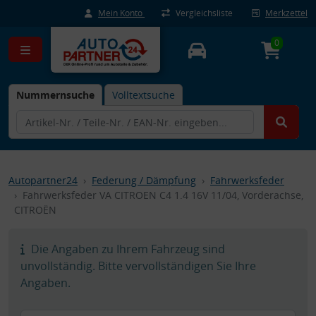
Mein Konto
Vergleichsliste
Merkzettel
0
Nummernsuche
Volltextsuche
Autopartner24
Federung / Dämpfung
Fahrwerksfeder
Fahrwerksfeder VA CITROEN C4 1.4 16V 11/04, Vorderachse,
CITROËN
Die Angaben zu Ihrem Fahrzeug sind
unvollständig. Bitte vervollständigen Sie Ihre
Angaben.