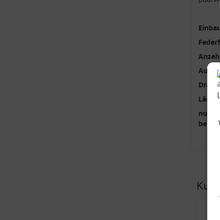
Einbau
Feder
Anzah
Außen
Draht
Länge
nur p
benöti
Kund