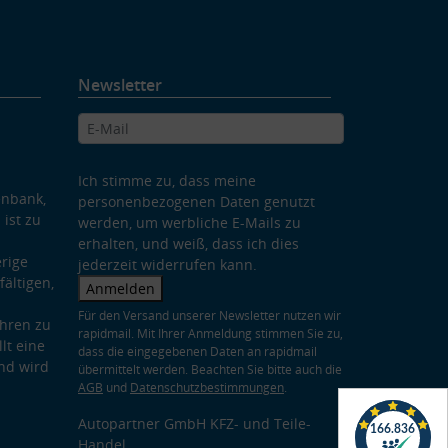
Newsletter
Ich stimme zu, dass meine
enbank,
personenbezogenen Daten genutzt
 ist zu
werden, um werbliche E-Mails zu
erhalten, und weiß, dass ich dies
rige
jederzeit widerrufen kann.
ältigen,
Anmelden
Für den Versand unserer Newsletter nutzen wir
hren zu
rapidmail. Mit Ihrer Anmeldung stimmen Sie zu,
lt eine
dass die eingegebenen Daten an rapidmail
nd wird
übermittelt werden. Beachten Sie bitte auch die
AGB
und
Datenschutzbestimmungen
.
Autopartner GmbH KFZ- und Teile-
Handel