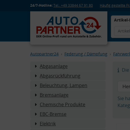
24/7-Hotline:
Tel.: +49 33844 67 91 80
Häufig gestellte 
Artikel-
Autopartner24
Federung / Dämpfung
Fahrwer
Abgasanlage
Die 
Abgasrückführung
Beleuchtung, Lampen
Bremsanlage
Sie h
Chemische Produkte
Kateg
EBC-Bremse
Elektrik