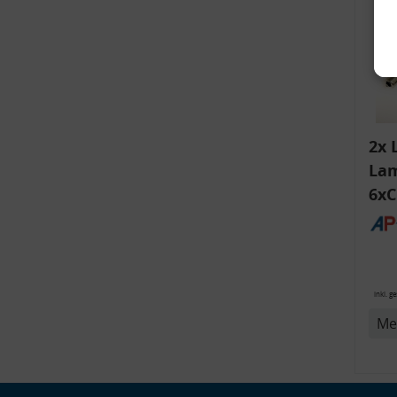
2x 
Lam
6xC
ink
v
Bli
14
inkl. g
Me