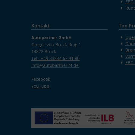
EBC-
Runt
Kontakt
Top Pr
Quer
Autopartner GmbH
Dünn
Gregor-von-Brück-Ring 1
Bre
14822 Brück
Vorm
Tel.: +49 33844 67 91 80
EBC
info@autopartner24.de
Facebook
YouTube