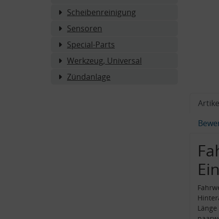
Scheibenreinigung
Sensoren
Special-Parts
Werkzeug, Universal
Zündanlage
Artike
Bewe
Fa
Ei
Fahrw
Hinte
Länge 
paarw