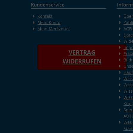
Kundenservice
Inform
Kontakt
Über
Mein Konto
Zahl
Mein Merkzettel
AGB
Date
Wide
Imp
VERTRAG
Erkl
Bild
WIDERRUFEN
Unse
Häuf
Wiss
Wiss
Wiss
Wiss
Kup
Spec
AUT
Was 
Stan