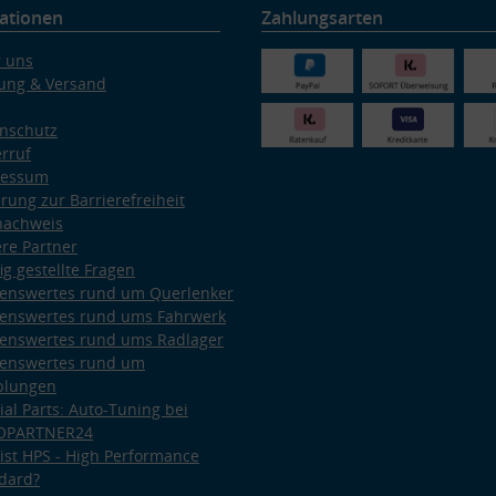
ationen
Zahlungsarten
 uns
ung & Versand
nschutz
rruf
ressum
ärung zur Barrierefreiheit
nachweis
re Partner
ig gestellte Fragen
enswertes rund um Querlenker
enswertes rund ums Fahrwerk
enswertes rund ums Radlager
enswertes rund um
plungen
ial Parts: Auto-Tuning bei
OPARTNER24
ist HPS - High Performance
dard?