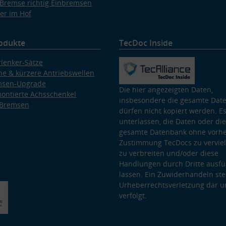
Bremse richtig Einbremsen
er im Hof
odukte
TecDoc Inside
lenker-Sätze
e & kürzere Antriebswellen
msen-Upgrade
Die hier angezeigten Daten,
ontierte Achsschenkel
insbesondere die gesamte Dat
 Bremsen
dürfen nicht kopiert werden. Es
unterlassen, die Daten oder die
gesamte Datenbank ohne vorhe
Zustimmung TecDocs zu vervielf
zu verbreiten und/oder diese
Handlungen durch Dritte ausfü
lassen. Ein Zuwiderhandeln stel
Urheberrechtsverletzung dar u
verfolgt.