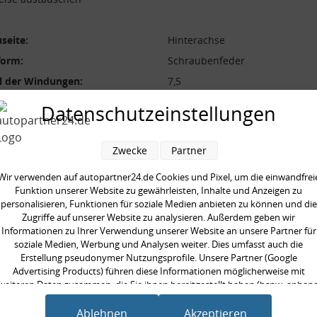
seite:
Hinterachse
form:
Schraubenfeder
l der Windungen:
7,5
durchmesser [mm]:
109 mm
Datenschutzeinstellungen
durchmesser [mm]:
11 mm
 [mm]:
359 mm
Zwecke
Partner
aarweise austauschen:
Wir verwenden auf autopartner24.de Cookies und Pixel, um die einwandfrei
gte Stückzahl:
2
Funktion unserer Website zu gewährleisten, Inhalte und Anzeigen zu
personalisieren, Funktionen für soziale Medien anbieten zu können und die
Zugriffe auf unserer Website zu analysieren. Außerdem geben wir
Informationen zu Ihrer Verwendung unserer Website an unsere Partner für
soziale Medien, Werbung und Analysen weiter. Dies umfasst auch die
Erstellung pseudonymer Nutzungsprofile. Unsere Partner (Google
en kauften auch
Advertising Products) führen diese Informationen möglicherweise mit
weiteren Daten zusammen, die Sie ihnen bereitgestellt haben (bspw. anhan
eines persönlichen Accounts) oder welche sie im Rahmen Ihrer Nutzung der
Dienste gesammelt haben (bspw. Nutzungsdaten anderer Geräte). Ihre
Ablehnen
Akzeptieren