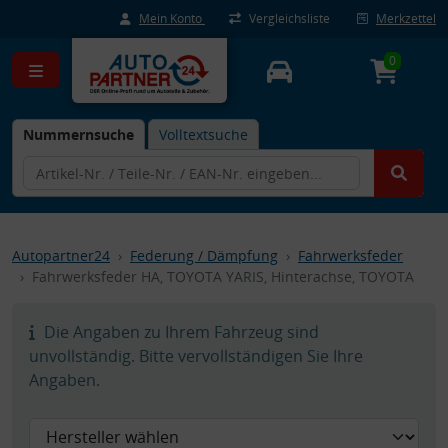
Mein Konto
Vergleichsliste
Merkzettel
0
Nummernsuche
Volltextsuche
Autopartner24
Federung / Dämpfung
Fahrwerksfeder
Fahrwerksfeder HA, TOYOTA YARIS, Hinterachse, TOYOTA
Die Angaben zu Ihrem Fahrzeug sind
unvollständig. Bitte vervollständigen Sie Ihre
Angaben.