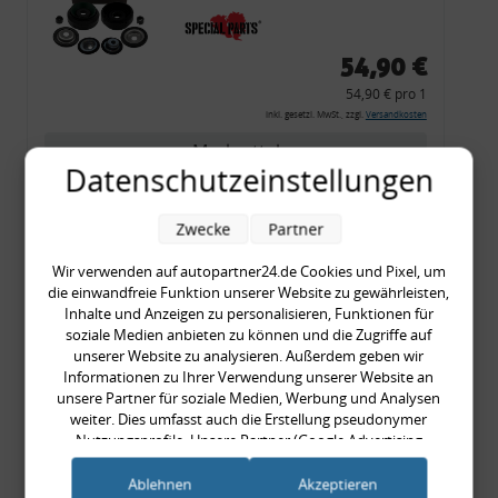
54,90 €
54,90 € pro 1
inkl. gesetzl. MwSt., zzgl.
Versandkosten
Merkzettel
Datenschutzeinstellungen
Zum Artikel
Zwecke
Partner
Wir verwenden auf autopartner24.de Cookies und Pixel, um
Rückleuchtenband mit
die einwandfreie Funktion unserer Website zu gewährleisten,
Inhalte und Anzeigen zu personalisieren, Funktionen für
Blinker, rot, US-Ecken,
soziale Medien anbieten zu können und die Zugriffe auf
Audi 80 Cabrio, Typ 89,
unserer Website zu analysieren. Außerdem geben wir
OE-Nr.: 8G0945225 +
Informationen zu Ihrer Verwendung unserer Website an
unsere Partner für soziale Medien, Werbung und Analysen
8G0945225C
weiter. Dies umfasst auch die Erstellung pseudonymer
999,99 €
Nutzungsprofile. Unsere Partner (Google Advertising
999,99 € pro 1
Products) führen diese Informationen möglicherweise mit
inkl. gesetzl. MwSt., zzgl.
Versandkosten
weiteren Daten zusammen, die Sie ihnen bereitgestellt haben
Ablehnen
Akzeptieren