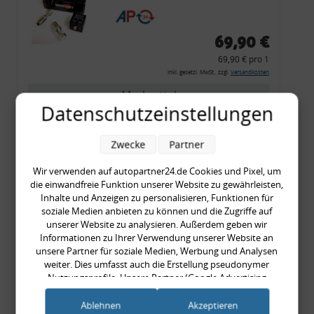
CF 14
69,90 €
69,90 € pro 1
inkl. gesetzl. MwSt., zzgl.
Versandkosten
Merkzettel
Datenschutzeinstellungen
Zum Artikel
Zwecke
Partner
Wir verwenden auf autopartner24.de Cookies und Pixel, um
Rückleuchtenband mit
die einwandfreie Funktion unserer Website zu gewährleisten,
Inhalte und Anzeigen zu personalisieren, Funktionen für
Blinker, rot, US-Ecken,
soziale Medien anbieten zu können und die Zugriffe auf
Audi 80 Cabrio, Typ 89,
unserer Website zu analysieren. Außerdem geben wir
OE-Nr.: 8G0945225 +
Informationen zu Ihrer Verwendung unserer Website an
unsere Partner für soziale Medien, Werbung und Analysen
8G0945225C
weiter. Dies umfasst auch die Erstellung pseudonymer
999,99 €
Nutzungsprofile. Unsere Partner (Google Advertising
999,99 € pro 1
Products) führen diese Informationen möglicherweise mit
inkl. gesetzl. MwSt., zzgl.
Versandkosten
weiteren Daten zusammen, die Sie ihnen bereitgestellt haben
Ablehnen
Akzeptieren