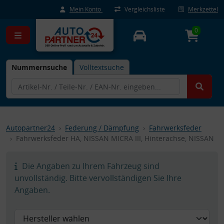
Mein Konto
Vergleichsliste
Merkzettel
0
Nummernsuche
Volltextsuche
Autopartner24
Federung / Dämpfung
Fahrwerksfeder
Fahrwerksfeder HA, NISSAN MICRA III, Hinterachse, NISSAN
Die Angaben zu Ihrem Fahrzeug sind
unvollständig. Bitte vervollständigen Sie Ihre
Angaben.