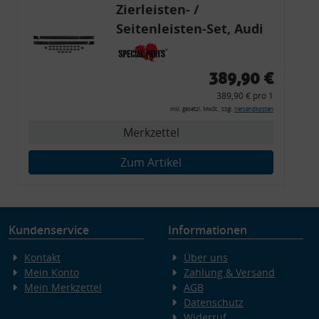
Zierleisten- /
Seitenleisten-Set, Audi
80 Cabrio, Coupe, S2, (6x
Zierleiste, 2x Kappe,
389,90 €
Clipse,
389,90 € pro 1
Montagewerkzeug)
inkl. gesetzl. MwSt., zzgl.
Versandkosten
Merkzettel
Zum Artikel
Kundenservice
Informationen
Kontakt
Über uns
Mein Konto
Zahlung & Versand
Mein Merkzettel
AGB
Datenschutz
Widerruf