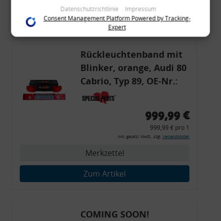
im Rahmen Ihrer Nutzung der Dienste gesammelt haben
Datenschutzrichtlinie
Impressum
Zum Artikel
(bspw. Nutzungsdaten anderer Geräte). Ihre Einwilligung zur
Consent Management Platform Powered by Tracking-
Nutzung von Cookies und Pixeln können Sie jederzeit
Expert
widerrufen, indem Sie auf den Datenschutz-Button links
unten klicken und dort die entsprechenden Anpassungen
vornehmen.
Rückleuchtenband mit
Blinker, orange, Audi 80
Zwecke der Datenverarbeitung durch unsere Partner:
Cabrio, Typ 89, OE-Nr.:
Speichern von oder Zugriff auf Informationen auf einem Endgerät
8G0945225 + 8G0945225C
Verwendung reduzierter Daten zur Auswahl von Werbeanzeigen
Erstellung von Profilen für personalisierte Werbung
Verwendung von Profilen zur Auswahl personalisierter Werbung
999,99 €
Erstellung von Profilen zur Personalisierung von Inhalten
Verwendung von Profilen zur Auswahl personalisierter Inhalte
999,99 € pro 1
Messung der Werbeleistung
inkl. gesetzl. MwSt., zzgl.
Versandkosten
Messung der Performance von Inhalten
Analyse von Zielgruppen durch Statistiken oder Kombinationen
Merkzettel
von Daten aus verschiedenen Quellen
Entwicklung und Verbesserung der Angebote
Verwendung reduzierter Daten zur Auswahl von Inhalten
Zum Artikel
Besondere Features:
Verwendung genauer Standortdaten
Endgeräteeigenschaften zur Identifikation aktiv abfragen
COMING SOON!