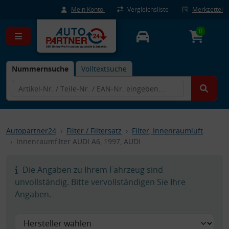
Mein Konto
Vergleichsliste
Merkzettel
0
Nummernsuche
Volltextsuche
Autopartner24
Filter / Filtersatz
Filter, Innenraumluft
Innenraumfilter AUDI A6, 1997, AUDI
Die Angaben zu Ihrem Fahrzeug sind
unvollständig. Bitte vervollständigen Sie Ihre
Angaben.