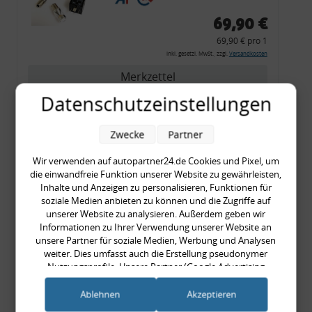
69,90 €
69,90 € pro 1
inkl. gesetzl. MwSt., zzgl.
Versandkosten
Merkzettel
Datenschutzeinstellungen
Zum Artikel
Zwecke
Partner
Wir verwenden auf autopartner24.de Cookies und Pixel, um
Rückleuchtenband mit
die einwandfreie Funktion unserer Website zu gewährleisten,
Blinker, rot, US-Ecken,
Inhalte und Anzeigen zu personalisieren, Funktionen für
Audi 80 Cabrio, Typ 89,
soziale Medien anbieten zu können und die Zugriffe auf
unserer Website zu analysieren. Außerdem geben wir
OE-Nr.: 8G0945225 +
Informationen zu Ihrer Verwendung unserer Website an
8G0945225C
unsere Partner für soziale Medien, Werbung und Analysen
999,99 €
weiter. Dies umfasst auch die Erstellung pseudonymer
Nutzungsprofile. Unsere Partner (Google Advertising
999,99 € pro 1
Products) führen diese Informationen möglicherweise mit
inkl. gesetzl. MwSt., zzgl.
Versandkosten
weiteren Daten zusammen, die Sie ihnen bereitgestellt haben
Ablehnen
Akzeptieren
Merkzettel
(bspw. anhand eines persönlichen Accounts) oder welche sie