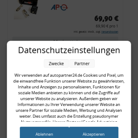
CF 14
69,90 €
69,90 € pro 1
inkl. gesetzl. MwSt., zzgl.
Versandkosten
Merkzettel
Datenschutzeinstellungen
Zum Artikel
Zwecke
Partner
Wir verwenden auf autopartner24.de Cookies und Pixel, um
Rückleuchtenband mit
die einwandfreie Funktion unserer Website zu gewährleisten,
Inhalte und Anzeigen zu personalisieren, Funktionen für
Blinker, rot, US-Ecken,
soziale Medien anbieten zu können und die Zugriffe auf
Audi 80 Cabrio, Typ 89,
unserer Website zu analysieren. Außerdem geben wir
OE-Nr.: 8G0945225 +
Informationen zu Ihrer Verwendung unserer Website an
unsere Partner für soziale Medien, Werbung und Analysen
8G0945225C
weiter. Dies umfasst auch die Erstellung pseudonymer
999,99 €
Nutzungsprofile. Unsere Partner (Google Advertising
999,99 € pro 1
Products) führen diese Informationen möglicherweise mit
inkl. gesetzl. MwSt., zzgl.
Versandkosten
weiteren Daten zusammen, die Sie ihnen bereitgestellt haben
Ablehnen
Akzeptieren