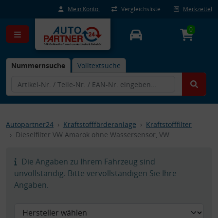
Mein Konto
Vergleichsliste
Merkzettel
0
Nummernsuche
Volltextsuche
Autopartner24
Kraftstoffförderanlage
Kraftstofffilter
Dieselfilter VW Amarok ohne Wassersensor, VW
Die Angaben zu Ihrem Fahrzeug sind
unvollständig. Bitte vervollständigen Sie Ihre
Angaben.