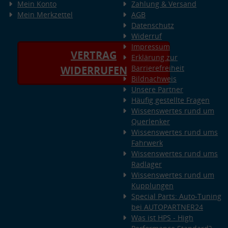
Mein Konto
Zahlung & Versand
Mein Merkzettel
AGB
Datenschutz
Widerruf
Impressum
VERTRAG
Erklärung zur
Barrierefreiheit
WIDERRUFEN
Bildnachweis
Unsere Partner
Häufig gestellte Fragen
Wissenswertes rund um
Querlenker
Wissenswertes rund ums
Fahrwerk
Wissenswertes rund ums
Radlager
Wissenswertes rund um
Kupplungen
Special Parts: Auto-Tuning
bei AUTOPARTNER24
Was ist HPS - High