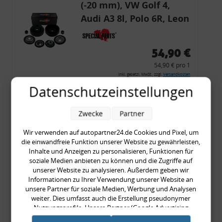
(-20 mm), VW Golf 4,
Audi A3 8l, Polo 6R, Leon
54,90 €
54,90 € pro 1
inkl. gesetzl. MwSt., zzgl.
Versandkosten
Datenschutzeinstellungen
Merkzettel
Zum Artikel
Zwecke
Partner
Wir verwenden auf autopartner24.de Cookies und Pixel, um
die einwandfreie Funktion unserer Website zu gewährleisten,
Rückleuchtenband mit
Inhalte und Anzeigen zu personalisieren, Funktionen für
soziale Medien anbieten zu können und die Zugriffe auf
Blinker, rot, US-Ecken,
unserer Website zu analysieren. Außerdem geben wir
Audi 80 Cabrio, Typ 89,
Informationen zu Ihrer Verwendung unserer Website an
unsere Partner für soziale Medien, Werbung und Analysen
OE-Nr.: 8G0945225 +
weiter. Dies umfasst auch die Erstellung pseudonymer
8G0945225C
Nutzungsprofile. Unsere Partner (Google Advertising
999,99 €
Products) führen diese Informationen möglicherweise mit