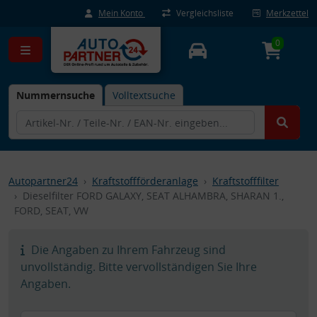
Mein Konto
Vergleichsliste
Merkzettel
0
Nummernsuche
Volltextsuche
Autopartner24
Kraftstoffförderanlage
Kraftstofffilter
Dieselfilter FORD GALAXY, SEAT ALHAMBRA, SHARAN 1.,
FORD, SEAT, VW
Die Angaben zu Ihrem Fahrzeug sind
unvollständig. Bitte vervollständigen Sie Ihre
Angaben.