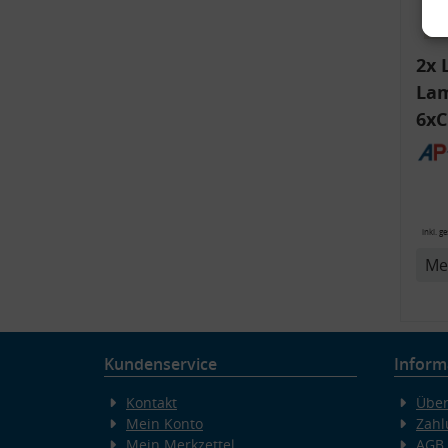
2x 
Lam
6xC
ink
Bli
14
v
inkl. g
Me
Kundenservice
Inform
Kontakt
Über
Mein Konto
Zahl
Mein Merkzettel
AGB