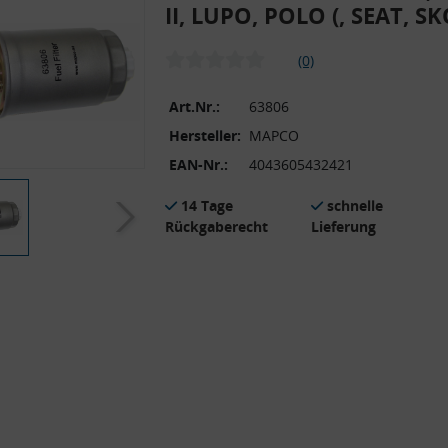
II, LUPO, POLO (, SEAT, S
(0)
Art.Nr.:
63806
Hersteller:
MAPCO
EAN-Nr.:
4043605432421
14 Tage
schnelle
Rückgaberecht
Lieferung