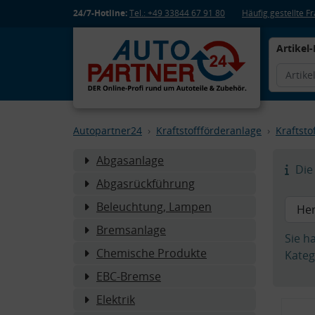
24/7-Hotline:
Tel.: +49 33844 67 91 80
Häufig gestellte 
Artikel-
Autopartner24
Kraftstoffförderanlage
Kraftstof
Abgasanlage
Die 
Abgasrückführung
Beleuchtung, Lampen
Bremsanlage
Sie h
Chemische Produkte
Kateg
EBC-Bremse
Elektrik