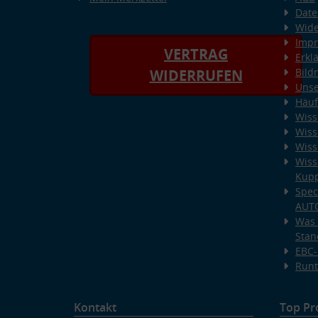
Date
Wide
Imp
VERTRAG
Erkl
Bild
WIDERRUFEN
Unse
Häuf
Wiss
Wiss
Wiss
Wiss
Kup
Spec
AUT
Was 
Stan
EBC-
Runt
Kontakt
Top Pr