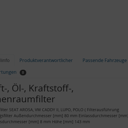
linfo
Produktverantwortlicher
Passende Fahrzeuge
rtungen
0
t-, Öl-, Kraftstoff-,
nenraumfilter
filter SEAT AROSA, VW CADDY II, LUPO, POLO ( Filterausführung
ngsfilter Außendurchmesser [mm] 80 mm Einlassdurchmesser [mm
ssdurchmesser [mm] 8 mm Höhe [mm] 143 mm