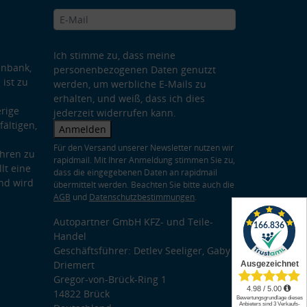
Ich stimme zu, dass meine
enbank,
personenbezogenen Daten genutzt
 ist zu
werden, um werbliche E-Mails zu
erhalten, und weiß, dass ich dies
rige
jederzeit widerrufen kann.
ältigen,
Anmelden
Für den Versand unserer Newsletter nutzen wir
hren zu
rapidmail. Mit Ihrer Anmeldung stimmen Sie zu,
lt eine
dass die eingegebenen Daten an rapidmail
nd wird
übermittelt werden. Beachten Sie bitte auch die
AGB
und
Datenschutzbestimmungen
.
Autopartner GmbH KFZ- und Teile-
Handel
Geschäftsführer: Detlev Seeliger, Gaby
Driemert
Gregor-von-Brück-Ring 1
14822 Brück