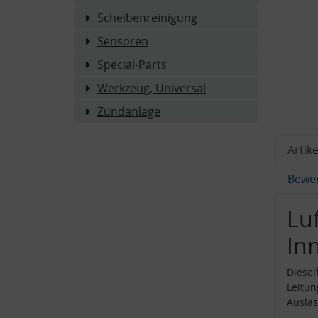
Scheibenreinigung
Sensoren
Special-Parts
Werkzeug, Universal
Zündanlage
Artike
Bewe
Luf
In
Diesel
Leitu
Ausla