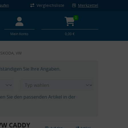
Vergleichsliste
Merkzettel
kaufen
0
Mein Konto
0,00 €
, SKODA, VW
lständigen Sie Ihre Angaben.
hen Sie den passenden Artikel in der
 VW CADDY