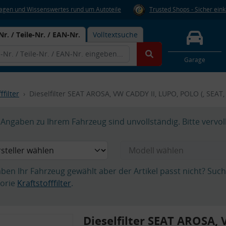
Fragen und Wissenswertes rund um Autoteile
Trusted Shops - Sicher ein
Nr. / Teile-Nr. / EAN-Nr.
Volltextsuche
Garage
ffilter
Dieselfilter SEAT AROSA, VW CADDY II, LUPO, POLO (, SEAT
Angaben zu Ihrem Fahrzeug sind unvollständig. Bitte vervol
aben Ihr Fahrzeug gewählt aber der Artikel passt nicht? Suc
orie
Kraftstofffilter
.
Dieselfilter SEAT AROSA,