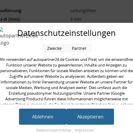
ausführung:
Leitungsfilter
ss-Ø [mm]:
8 mm
durchmesser [mm]:
80 mm
Datenschutzeinstellungen
s-Ø [mm]:
8 mm
[mm]:
143 mm
Zwecke
Partner
Wir verwenden auf autopartner24.de Cookies und Pixel, um die einwandfrei
Funktion unserer Website zu gewährleisten, Inhalte und Anzeigen zu
personalisieren, Funktionen für soziale Medien anbieten zu können und die
Zugriffe auf unserer Website zu analysieren. Außerdem geben wir
en kauften auch
Informationen zu Ihrer Verwendung unserer Website an unsere Partner für
soziale Medien, Werbung und Analysen weiter. Dies umfasst auch die
Erstellung pseudonymer Nutzungsprofile. Unsere Partner (Google
Advertising Products) führen diese Informationen möglicherweise mit
weiteren Daten zusammen, die Sie ihnen bereitgestellt haben (bspw. anhan
eines persönlichen Accounts) oder welche sie im Rahmen Ihrer Nutzung der
Dienste gesammelt haben (bspw. Nutzungsdaten anderer Geräte). Ihre
Ablehnen
Akzeptieren
Einwilligung zur Nutzung von Cookies und Pixeln können Sie jederzeit
widerrufen, indem Sie auf den Datenschutz-Button links unten klicken und
Datenschutzrichtlinie
Impressum
dort die entsprechenden Anpassungen vornehmen.