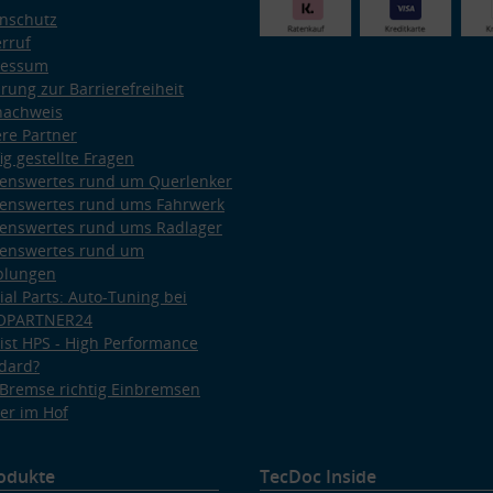
nschutz
rruf
ressum
ärung zur Barrierefreiheit
nachweis
re Partner
ig gestellte Fragen
enswertes rund um Querlenker
enswertes rund ums Fahrwerk
enswertes rund ums Radlager
enswertes rund um
plungen
ial Parts: Auto-Tuning bei
OPARTNER24
ist HPS - High Performance
dard?
Bremse richtig Einbremsen
er im Hof
odukte
TecDoc Inside