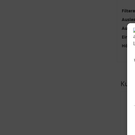
Filter
Ausla
Außen
Einlas
Höhe 
Kund