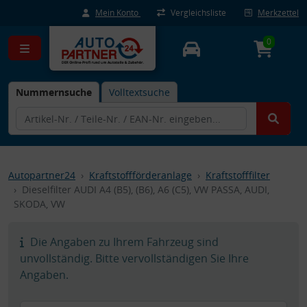
Mein Konto
Vergleichsliste
Merkzettel
0
Nummernsuche
Volltextsuche
Autopartner24
Kraftstoffförderanlage
Kraftstofffilter
Dieselfilter AUDI A4 (B5), (B6), A6 (C5), VW PASSA, AUDI,
SKODA, VW
Die Angaben zu Ihrem Fahrzeug sind
unvollständig. Bitte vervollständigen Sie Ihre
Angaben.