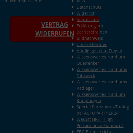
Mein Merkzettel
AGB
Datenschutz
Widerruf
Impressum
VERTRAG
Erklärung zur
Barrierefreiheit
WIDERRUFEN
Bildnachweis
Unsere Partner
Häufig gestellte Fragen
Wissenswertes rund um
Querlenker
Wissenswertes rund ums
Fahrwerk
Wissenswertes rund ums
Radlager
Wissenswertes rund um
Kupplungen
Special Parts: Auto-Tuning
bei AUTOPARTNER24
Was ist HPS - High
Performance Standard?
EBC-Bremse richtig