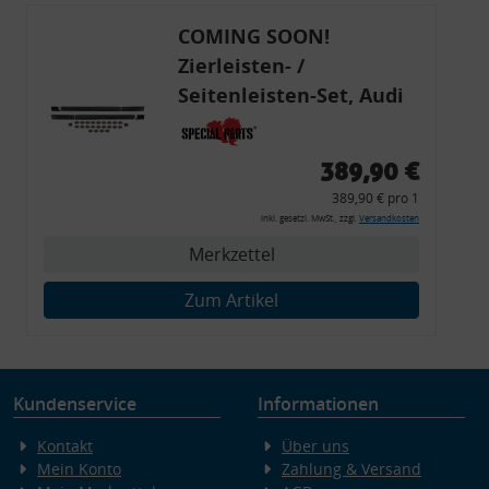
COMING SOON!
Zierleisten- /
Seitenleisten-Set, Audi
80 Cabrio, Coupe, S2, (6x
Zierleiste, 2x Kappe,
389,90 €
Clipse,
389,90 € pro 1
Montagewerkzeug)
inkl. gesetzl. MwSt., zzgl.
Versandkosten
Merkzettel
Zum Artikel
Kundenservice
Informationen
Kontakt
Über uns
Mein Konto
Zahlung & Versand