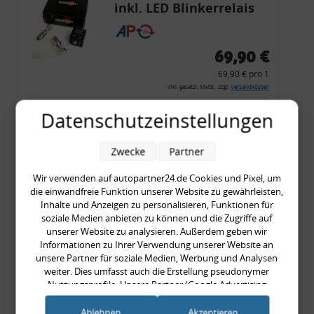
inkl. LED Blinkerrelais
CF 14
69,90 €
69,90 € pro 1
inkl. gesetzl. MwSt., zzgl.
Versandkosten
Merkzettel
Datenschutzeinstellungen
Zum Artikel
Zwecke
Partner
Wir verwenden auf autopartner24.de Cookies und Pixel, um
die einwandfreie Funktion unserer Website zu gewährleisten,
Rückleuchtenband mit
Inhalte und Anzeigen zu personalisieren, Funktionen für
Blinker, rot, US-Ecken,
soziale Medien anbieten zu können und die Zugriffe auf
unserer Website zu analysieren. Außerdem geben wir
Audi 80 Cabrio, Typ 89,
Informationen zu Ihrer Verwendung unserer Website an
OE-Nr.: 8G0945225 +
unsere Partner für soziale Medien, Werbung und Analysen
8G0945225C
weiter. Dies umfasst auch die Erstellung pseudonymer
999,99 €
Nutzungsprofile. Unsere Partner (Google Advertising
Products) führen diese Informationen möglicherweise mit
999,99 € pro 1
weiteren Daten zusammen, die Sie ihnen bereitgestellt haben
Ablehnen
Akzeptieren
inkl. gesetzl. MwSt., zzgl.
Versandkosten