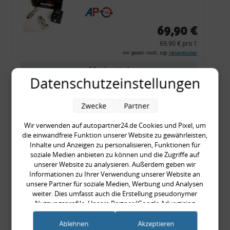
CF 14
69,90 €
69,90 € pro 1
inkl. gesetzl. MwSt., zzgl.
Versandkosten
Merkzettel
Datenschutzeinstellungen
Zum Artikel
Zwecke
Partner
Wir verwenden auf autopartner24.de Cookies und Pixel, um
Rückleuchtenband mit
die einwandfreie Funktion unserer Website zu gewährleisten,
Inhalte und Anzeigen zu personalisieren, Funktionen für
Blinker, rot, US-Ecken,
soziale Medien anbieten zu können und die Zugriffe auf
Audi 80 Cabrio, Typ 89,
unserer Website zu analysieren. Außerdem geben wir
OE-Nr.: 8G0945225 +
Informationen zu Ihrer Verwendung unserer Website an
unsere Partner für soziale Medien, Werbung und Analysen
8G0945225C
weiter. Dies umfasst auch die Erstellung pseudonymer
999,99 €
Nutzungsprofile. Unsere Partner (Google Advertising
999,99 € pro 1
Products) führen diese Informationen möglicherweise mit
inkl. gesetzl. MwSt., zzgl.
Versandkosten
weiteren Daten zusammen, die Sie ihnen bereitgestellt haben
Ablehnen
Akzeptieren