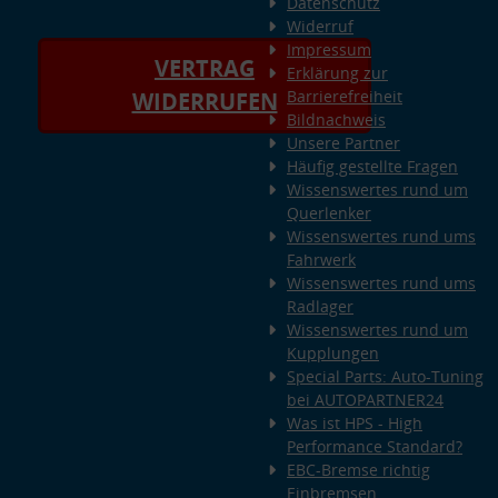
Datenschutz
Widerruf
Impressum
VERTRAG
Erklärung zur
Barrierefreiheit
WIDERRUFEN
Bildnachweis
Unsere Partner
Häufig gestellte Fragen
Wissenswertes rund um
Querlenker
Wissenswertes rund ums
Fahrwerk
Wissenswertes rund ums
Radlager
Wissenswertes rund um
Kupplungen
Special Parts: Auto-Tuning
bei AUTOPARTNER24
Was ist HPS - High
Performance Standard?
EBC-Bremse richtig
Einbremsen