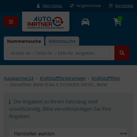
Mein Konto
Vergleichsliste
Merkzettel
0
Nummernsuche
Volltextsuche
Autopartner24
Kraftstoffförderanlage
Kraftstofffilter
Dieselfilter BMW (E46) 6 ZYLINDER DIESEL, BMW
Die Angaben zu Ihrem Fahrzeug sind
unvollständig. Bitte vervollständigen Sie Ihre
Angaben.