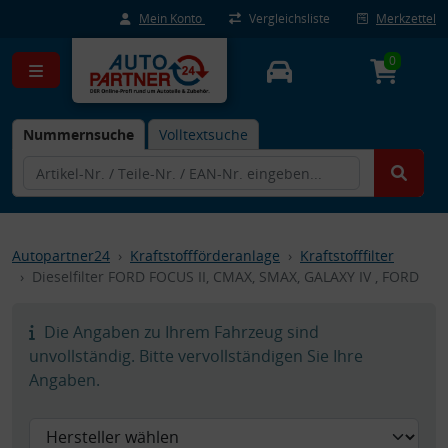
Mein Konto
Vergleichsliste
Merkzettel
0
Nummernsuche
Volltextsuche
Autopartner24
Kraftstoffförderanlage
Kraftstofffilter
Dieselfilter FORD FOCUS II, CMAX, SMAX, GALAXY IV , FORD
Die Angaben zu Ihrem Fahrzeug sind
unvollständig. Bitte vervollständigen Sie Ihre
Angaben.