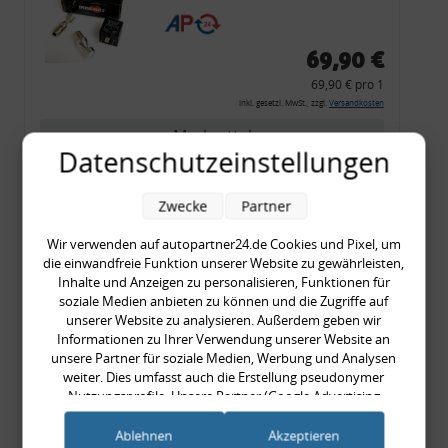
CF 14
69,90 €
69,90 € pro 1
inkl. gesetzl. MwSt., zzgl.
Versandkosten
Merkzettel
Datenschutzeinstellungen
Zum Artikel
Zwecke
Partner
Wir verwenden auf autopartner24.de Cookies und Pixel, um
Rückleuchtenband mit
die einwandfreie Funktion unserer Website zu gewährleisten,
Inhalte und Anzeigen zu personalisieren, Funktionen für
Blinker, rot, US-Ecken,
soziale Medien anbieten zu können und die Zugriffe auf
Audi 80 Cabrio, Typ 89,
unserer Website zu analysieren. Außerdem geben wir
OE-Nr.: 8G0945225 +
Informationen zu Ihrer Verwendung unserer Website an
unsere Partner für soziale Medien, Werbung und Analysen
8G0945225C
weiter. Dies umfasst auch die Erstellung pseudonymer
999,99 €
Nutzungsprofile. Unsere Partner (Google Advertising
999,99 € pro 1
Products) führen diese Informationen möglicherweise mit
inkl. gesetzl. MwSt., zzgl.
Versandkosten
weiteren Daten zusammen, die Sie ihnen bereitgestellt haben
Ablehnen
Akzeptieren