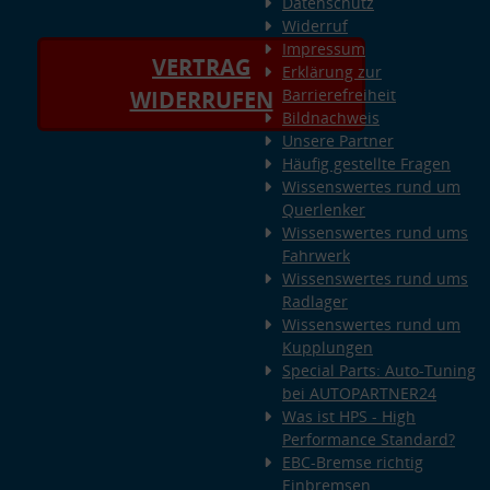
Datenschutz
Widerruf
Impressum
VERTRAG
Erklärung zur
Barrierefreiheit
WIDERRUFEN
Bildnachweis
Unsere Partner
Häufig gestellte Fragen
Wissenswertes rund um
Querlenker
Wissenswertes rund ums
Fahrwerk
Wissenswertes rund ums
Radlager
Wissenswertes rund um
Kupplungen
Special Parts: Auto-Tuning
bei AUTOPARTNER24
Was ist HPS - High
Performance Standard?
EBC-Bremse richtig
Einbremsen