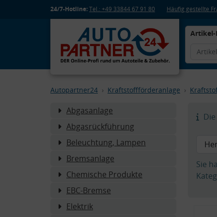
24/7-Hotline:
Tel.: +49 33844 67 91 80
Häufig gestellte 
Artikel-
Autopartner24
Kraftstoffförderanlage
Kraftstof
Abgasanlage
Die 
Abgasrückführung
Beleuchtung, Lampen
Bremsanlage
Sie h
Chemische Produkte
Kateg
EBC-Bremse
Elektrik