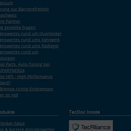
ressum
ärung zur Barrierefreiheit
nachweis
re Partner
ig gestellte Fragen
enswertes rund um Querlenker
enswertes rund ums Fahrwerk
enswertes rund ums Radlager
enswertes rund um
plungen
ial Parts: Auto-Tuning bei
OPARTNER24
ist HPS - High Performance
dard?
Bremse richtig Einbremsen
er im Hof
odukte
TecDoc Inside
lenker-Sätze
e & kürzere Antriebswellen