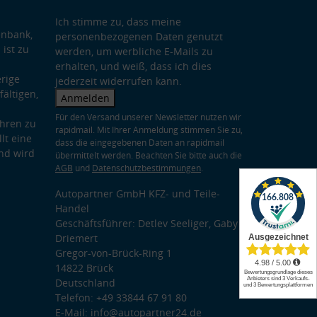
Ich stimme zu, dass meine
enbank,
personenbezogenen Daten genutzt
 ist zu
werden, um werbliche E-Mails zu
erhalten, und weiß, dass ich dies
rige
jederzeit widerrufen kann.
ältigen,
Anmelden
Für den Versand unserer Newsletter nutzen wir
hren zu
rapidmail. Mit Ihrer Anmeldung stimmen Sie zu,
lt eine
dass die eingegebenen Daten an rapidmail
nd wird
übermittelt werden. Beachten Sie bitte auch die
AGB
und
Datenschutzbestimmungen
.
Autopartner GmbH KFZ- und Teile-
Handel
Geschäftsführer: Detlev Seeliger, Gaby
Driemert
Gregor-von-Brück-Ring 1
14822 Brück
Deutschland
Telefon: +49 33844 67 91 80
E-Mail: info@autopartner24.de