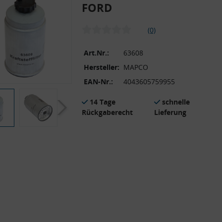
FORD
(0)
Art.Nr.:
63608
Hersteller:
MAPCO
EAN-Nr.:
4043605759955
14 Tage
schnelle
Rückgaberecht
Lieferung