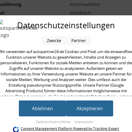
ausführung:
Anschraubfilter
al:
Stahlblech
messer [mm]:
89 mm
Datenschutzeinstellungen
[mm]:
163 mm
Zwecke
Partner
Wir verwenden auf autopartner24.de Cookies und Pixel, um die einwandfrei
Funktion unserer Website zu gewährleisten, Inhalte und Anzeigen zu
personalisieren, Funktionen für soziale Medien anbieten zu können und die
en kauften auch
Zugriffe auf unserer Website zu analysieren. Außerdem geben wir
Informationen zu Ihrer Verwendung unserer Website an unsere Partner für
soziale Medien, Werbung und Analysen weiter. Dies umfasst auch die
Erstellung pseudonymer Nutzungsprofile. Unsere Partner (Google
Advertising Products) führen diese Informationen möglicherweise mit
weiteren Daten zusammen, die Sie ihnen bereitgestellt haben (bspw. anhan
eines persönlichen Accounts) oder welche sie im Rahmen Ihrer Nutzung der
Dienste gesammelt haben (bspw. Nutzungsdaten anderer Geräte). Ihre
Ablehnen
Akzeptieren
Einwilligung zur Nutzung von Cookies und Pixeln können Sie jederzeit
widerrufen, indem Sie auf den Datenschutz-Button links unten klicken und
Datenschutzrichtlinie
Impressum
dort die entsprechenden Anpassungen vornehmen.
Consent Management Platform Powered by Tracking-Expert