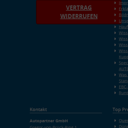
Imp
VERTRAG
Erkl
Bild
WIDERRUFEN
Unse
Häuf
Wiss
Wiss
Wiss
Wiss
Kup
Spec
AUT
Was 
Stan
EBC-
Runt
Kontakt
Top Pr
Quer
Autopartner GmbH
Dünn
Gregor-von-Brück-Ring 1