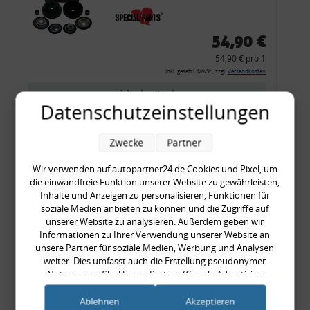
54,90 €
54,90 € pro 1
inkl. gesetzl. MwSt., zzgl.
Versandkosten
Merkzettel
Datenschutzeinstellungen
Zum Artikel
Zwecke
Partner
Wir verwenden auf autopartner24.de Cookies und Pixel, um
Rückleuchtenband mit
die einwandfreie Funktion unserer Website zu gewährleisten,
Inhalte und Anzeigen zu personalisieren, Funktionen für
Blinker, rot, US-Ecken,
soziale Medien anbieten zu können und die Zugriffe auf
Audi 80 Cabrio, Typ 89,
unserer Website zu analysieren. Außerdem geben wir
OE-Nr.: 8G0945225 +
Informationen zu Ihrer Verwendung unserer Website an
unsere Partner für soziale Medien, Werbung und Analysen
8G0945225C
weiter. Dies umfasst auch die Erstellung pseudonymer
999,99 €
Nutzungsprofile. Unsere Partner (Google Advertising
999,99 € pro 1
Products) führen diese Informationen möglicherweise mit
inkl. gesetzl. MwSt., zzgl.
Versandkosten
weiteren Daten zusammen, die Sie ihnen bereitgestellt haben
Ablehnen
Akzeptieren