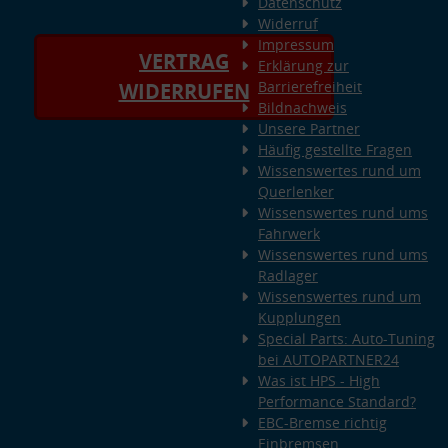
Datenschutz
Widerruf
Impressum
VERTRAG
Erklärung zur
Barrierefreiheit
WIDERRUFEN
Bildnachweis
Unsere Partner
Häufig gestellte Fragen
Wissenswertes rund um
Querlenker
Wissenswertes rund ums
Fahrwerk
Wissenswertes rund ums
Radlager
Wissenswertes rund um
Kupplungen
Special Parts: Auto-Tuning
bei AUTOPARTNER24
Was ist HPS - High
Performance Standard?
EBC-Bremse richtig
Einbremsen