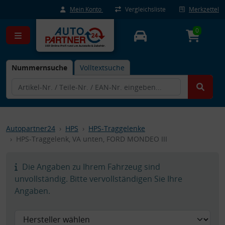
Mein Konto
Vergleichsliste
Merkzettel
0
Nummernsuche
Volltextsuche
Autopartner24
HPS
HPS-Traggelenke
HPS-Traggelenk, VA unten, FORD MONDEO III
Die Angaben zu Ihrem Fahrzeug sind
unvollständig. Bitte vervollständigen Sie Ihre
Angaben.