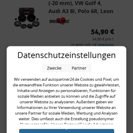
(-20 mm), VW Golf 4,
Audi A3 8l, Polo 6R, Leon
54,90 €
54,90 € pro 1
inkl. gesetzl. MwSt., zzgl.
Versandkosten
Datenschutzeinstellungen
Merkzettel
Zum Artikel
Zwecke
Partner
Wir verwenden auf autopartner24.de Cookies und Pixel, um
die einwandfreie Funktion unserer Website zu gewährleisten,
Rückleuchtenband mit
Inhalte und Anzeigen zu personalisieren, Funktionen für
soziale Medien anbieten zu können und die Zugriffe auf
Blinker, rot, US-Ecken,
unserer Website zu analysieren. Außerdem geben wir
Audi 80 Cabrio, Typ 89,
Informationen zu Ihrer Verwendung unserer Website an
unsere Partner für soziale Medien, Werbung und Analysen
OE-Nr.: 8G0945225 +
weiter. Dies umfasst auch die Erstellung pseudonymer
8G0945225C
Nutzungsprofile. Unsere Partner (Google Advertising
999,99 €
Products) führen diese Informationen möglicherweise mit