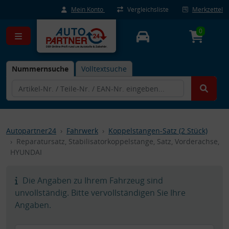
Mein Konto
Vergleichsliste
Merkzettel
0
Nummernsuche
Volltextsuche
Autopartner24
Fahrwerk
Koppelstangen-Satz (2 Stück)
Reparatursatz, Stabilisatorkoppelstange, Satz, Vorderachse,
HYUNDAI
Die Angaben zu Ihrem Fahrzeug sind
unvollständig. Bitte vervollständigen Sie Ihre
Angaben.