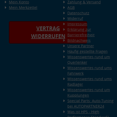
Mein Konto
Zahlung & Versand
Mein Merkzettel
AGB
Datenschutz
Widerruf
Impressum
VERTRAG
Erklärung zur
Barrierefreiheit
WIDERRUFEN
Bildnachweis
Unsere Partner
Häufig gestellte Fragen
Wissenswertes rund um
Querlenker
Wissenswertes rund ums
Fahrwerk
Wissenswertes rund ums
Radlager
Wissenswertes rund um
Kupplungen
Special Parts: Auto-Tuning
bei AUTOPARTNER24
Was ist HPS - High