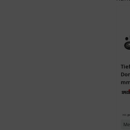
v
Tie
Dom
mm)
Aud
6R,
inkl. g
Me