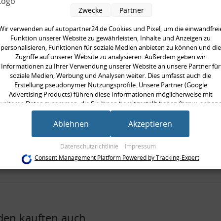
pelstange, verstärkt
Zwecke
Partner
 Montagezubehör
Wir verwenden auf autopartner24.de Cookies und Pixel, um die einwandfrei
Funktion unserer Website zu gewährleisten, Inhalte und Anzeigen zu
seite:
Vorderachse
personalisieren, Funktionen für soziale Medien anbieten zu können und die
Zugriffe auf unserer Website zu analysieren. Außerdem geben wir
rkte Ausführung:
Informationen zu Ihrer Verwendung unserer Website an unsere Partner für
ät:
HPS standard
soziale Medien, Werbung und Analysen weiter. Dies umfasst auch die
/Strebe:
Koppelstange
Erstellung pseudonymer Nutzungsprofile. Unsere Partner (Google
Advertising Products) führen diese Informationen möglicherweise mit
 [mm]:
55 mm
weiteren Daten zusammen, die Sie ihnen bereitgestellt haben (bspw. anhan
ilig:
zweiteilig
eines persönlichen Accounts) oder welche sie im Rahmen Ihrer Nutzung der
Dienste gesammelt haben (bspw. Nutzungsdaten anderer Geräte). Ihre
Ablehnen
Akzeptieren
neinheit:
Satz
Einwilligung zur Nutzung von Cookies und Pixeln können Sie jederzeit
gte Stückzahl:
1
widerrufen, indem Sie auf den Datenschutz-Button links unten klicken und
Datenschutzrichtlinie
Impressum
dort die entsprechenden Anpassungen vornehmen.
gewinde [mm]:
M10x1,25 mm
Consent Management Platform Powered by Tracking-Expert
Zwecke der Datenverarbeitung durch unsere Partner:
Speichern von oder Zugriff auf Informationen auf einem Endgerät
Verwendung reduzierter Daten zur Auswahl von Werbeanzeigen
Erstellung von Profilen für personalisierte Werbung
Verwendung von Profilen zur Auswahl personalisierter Werbung
en kauften auch
Erstellung von Profilen zur Personalisierung von Inhalten