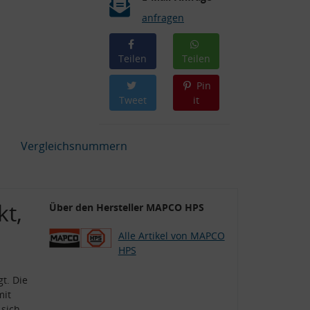
anfragen
Teilen
Teilen
Pin
Tweet
it
Vergleichsnummern
kt,
Über den Hersteller MAPCO HPS
Alle Artikel von MAPCO
HPS
t. Die
mit
 sich