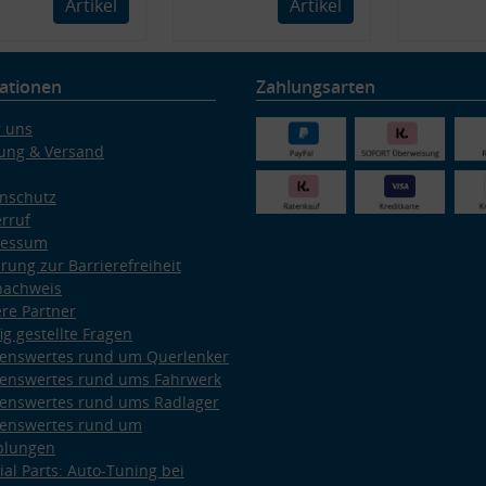
Artikel
Artikel
ationen
Zahlungsarten
 uns
ung & Versand
nschutz
rruf
ressum
ärung zur Barrierefreiheit
nachweis
re Partner
ig gestellte Fragen
enswertes rund um Querlenker
enswertes rund ums Fahrwerk
enswertes rund ums Radlager
enswertes rund um
plungen
ial Parts: Auto-Tuning bei