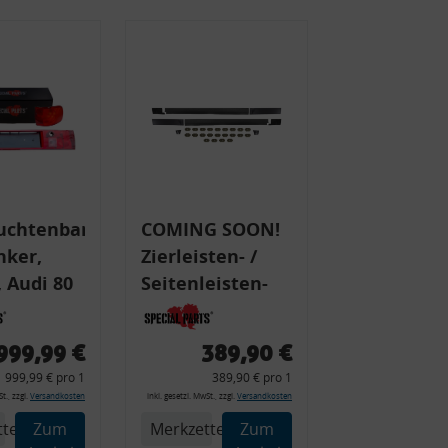
uchtenband
COMING SOON!
nker,
Zierleisten- /
 Audi 80
Seitenleisten-
 Typ 89,
Set, Audi 80
Cabrio, Coupe,
999,99 €
389,90 €
225 +
S2, (6x
999,99 € pro 1
389,90 € pro 1
225C
Zierleiste, 2x
t., zzgl.
Versandkosten
inkl. gesetzl. MwSt., zzgl.
Versandkosten
Kappe, Clipse,
tel
Zum
Merkzettel
Zum
Montagewerkzeug)