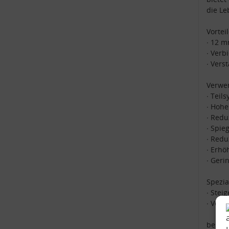
die Le
Vorteil
∙ 12 
∙ Verb
∙ Vers
Verwen
∙ Teil
∙ Hohe
∙ Redu
∙ Spie
∙ Redu
∙ Erhö
∙ Geri
Spezi
∙ Stei
∙ Verb
beste