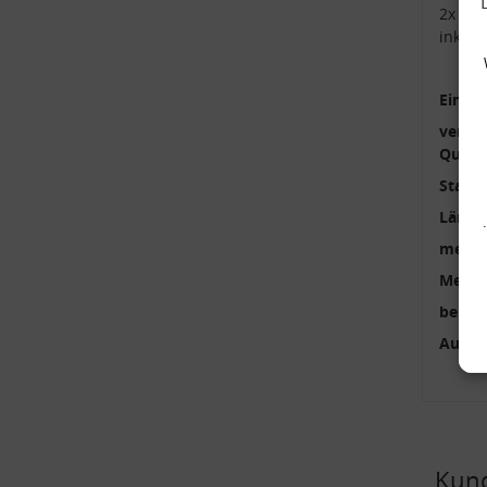
2x Kop
inkl.
Einbau
verstä
Qualit
Stange
Länge
mehrte
Menge
benöti
Außen
Kund