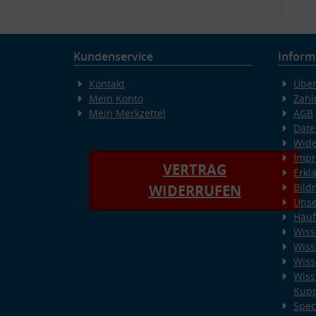
Kundenservice
Inform
Kontakt
Über
Mein Konto
Zahl
Mein Merkzettel
AGB
Date
Wide
Imp
VERTRAG
Erkl
Bild
WIDERRUFEN
Unse
Häuf
Wiss
Wiss
Wiss
Wiss
Kup
Spec