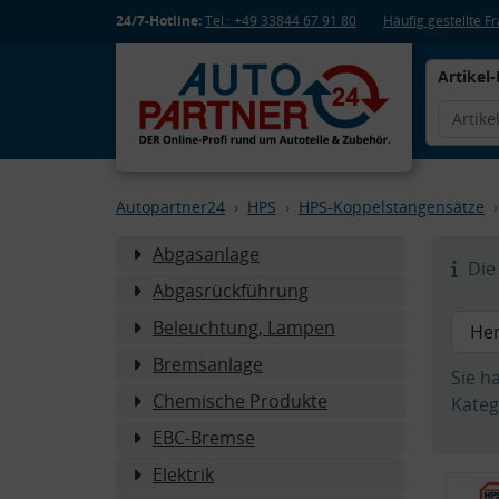
24/7-Hotline:
Tel.: +49 33844 67 91 80
Häufig gestellte 
Artikel-
Autopartner24
HPS
HPS-Koppelstangensätze
Abgasanlage
Die 
Abgasrückführung
Beleuchtung, Lampen
Bremsanlage
Sie h
Chemische Produkte
Kateg
EBC-Bremse
Elektrik