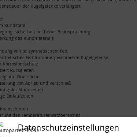
bensdauer der Kugelgelenke verlängert.
e:
mm Rundstahl
iegungssicherheit bei hoher Beanspruchung
tärkung des Rundmaterials
dung von teilsynthetischem Fett
synthetisches Fett für dauergeschmierte Kugelgelenke
r Korrosionsschutz
ziert Ruckgleiten
gelglatte Oberfläche
zierung von Abrieb und Verschleiß
hung der Standzeiten
nge Einlaufzeiten
almanschetten
gerung des Temperatureinsatzbereiches
esserte Haltbarkeit der Manschetten
Datenschutzeinstellungen
hend aus: