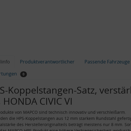
linfo
Produktverantwortlicher
Passende Fahrzeuge
rtungen
0
S-Koppelstangen-Satz, verstär
, HONDA CIVIC VI
odukte von MAPCO sind technisch innovativ und verschleißarm.
den die HPS-Koppelstangen aus 12 mm starkem Rundstahl gefertig
alstärke des Herstelleroriginalteils beträgt meistens nur 8 mm. So
 das MAPCO-HPS-Produkt eine höhere Verbiegesicherheit, wodurch