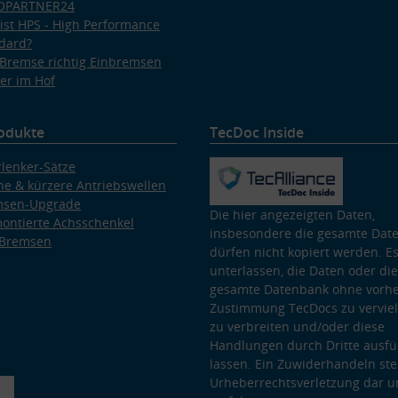
OPARTNER24
ist HPS - High Performance
dard?
Bremse richtig Einbremsen
er im Hof
odukte
TecDoc Inside
lenker-Sätze
e & kürzere Antriebswellen
msen-Upgrade
Die hier angezeigten Daten,
ontierte Achsschenkel
insbesondere die gesamte Dat
 Bremsen
dürfen nicht kopiert werden. Es
unterlassen, die Daten oder die
gesamte Datenbank ohne vorhe
Zustimmung TecDocs zu vervielf
zu verbreiten und/oder diese
Handlungen durch Dritte ausfü
lassen. Ein Zuwiderhandeln stel
Urheberrechtsverletzung dar u