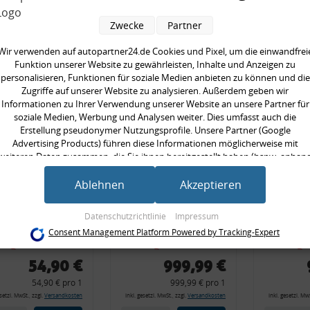
en kauften auch
Zwecke
Partner
Wir verwenden auf autopartner24.de Cookies und Pixel, um die einwandfrei
Funktion unserer Website zu gewährleisten, Inhalte und Anzeigen zu
personalisieren, Funktionen für soziale Medien anbieten zu können und die
Zugriffe auf unserer Website zu analysieren. Außerdem geben wir
Informationen zu Ihrer Verwendung unserer Website an unsere Partner für
soziale Medien, Werbung und Analysen weiter. Dies umfasst auch die
Erstellung pseudonymer Nutzungsprofile. Unsere Partner (Google
Advertising Products) führen diese Informationen möglicherweise mit
weiteren Daten zusammen, die Sie ihnen bereitgestellt haben (bspw. anhan
eines persönlichen Accounts) oder welche sie im Rahmen Ihrer Nutzung der
ferlegungs-
Rückleuchtenband
Rückle
Dienste gesammelt haben (bspw. Nutzungsdaten anderer Geräte). Ihre
Ablehnen
Akzeptieren
Einwilligung zur Nutzung von Cookies und Pixeln können Sie jederzeit
lager (-20
mit Blinker, rot,
mit Bli
widerrufen, indem Sie auf den Datenschutz-Button links unten klicken und
, VW Golf 4,
US-Ecken, Audi
orange,
Datenschutzrichtlinie
Impressum
dort die entsprechenden Anpassungen vornehmen.
Consent Management Platform Powered by Tracking-Expert
i A3 8l, Polo
80 Cabrio, Typ
Cabrio,
Zwecke der Datenverarbeitung durch unsere Partner:
 Leon
89, OE-Nr.:
OE-Nr.:
54,90 €
999,99 €
Speichern von oder Zugriff auf Informationen auf einem Endgerät
8G0945225 +
8G0945
Verwendung reduzierter Daten zur Auswahl von Werbeanzeigen
54,90 € pro 1
999,99 € pro 1
8G0945225C
8G0945
Erstellung von Profilen für personalisierte Werbung
esetzl. MwSt., zzgl.
Versandkosten
inkl. gesetzl. MwSt., zzgl.
Versandkosten
inkl. gesetzl. MwS
Verwendung von Profilen zur Auswahl personalisierter Werbung