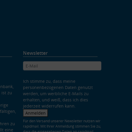
Newsletter
Ich stimme zu, dass meine
enbank,
personenbezogenen Daten genutzt
 ist zu
werden, um werbliche E-Mails zu
erhalten, und weiß, dass ich dies
rige
jederzeit widerrufen kann.
ältigen,
Anmelden
Für den Versand unserer Newsletter nutzen wir
hren zu
rapidmail. Mit Ihrer Anmeldung stimmen Sie zu,
lt eine
dass die eingegebenen Daten an rapidmail