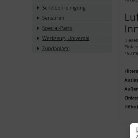
Scheibenreinigung
Luf
Sensoren
In
Special-Parts
Werkzeug, Universal
Diese
Einla
Zündanlage
193 mm
Filter
Ausla
Außen
Einlas
Höhe 