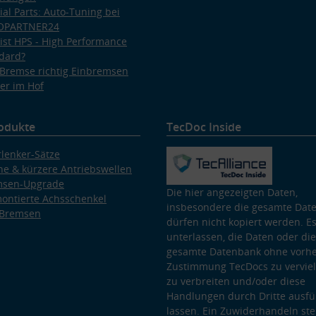
ial Parts: Auto-Tuning bei
OPARTNER24
ist HPS - High Performance
dard?
Bremse richtig Einbremsen
er im Hof
odukte
TecDoc Inside
lenker-Sätze
e & kürzere Antriebswellen
msen-Upgrade
Die hier angezeigten Daten,
ontierte Achsschenkel
insbesondere die gesamte Dat
 Bremsen
dürfen nicht kopiert werden. Es
unterlassen, die Daten oder die
gesamte Datenbank ohne vorhe
Zustimmung TecDocs zu vervielf
zu verbreiten und/oder diese
Handlungen durch Dritte ausfü
lassen. Ein Zuwiderhandeln stel