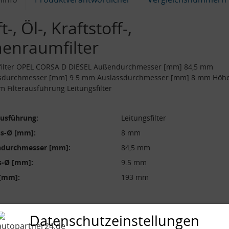
t-, Öl-, Kraftstoff-,
nenraumfilter
lfilter OPEL CORSA D DIESEL Außendurchmesser [mm] 84,5 mm
ssdurchmesser [mm] 9.5 mm Auslassdurchmesser [mm] 8 mm Höh
 Filterausführung Leitungsfilter
ausführung:
Leitungsfilter
ss-Ø [mm]:
8 mm
durchmesser [mm]:
84,5 mm
s-Ø [mm]:
9.5 mm
[mm]:
193 mm
Datenschutzeinstellungen