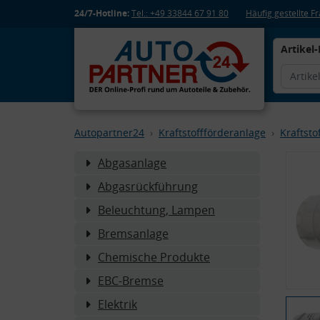
24/7-Hotline:
Tel.: +49 33844 67 91 80
Häufig gestellte 
Artikel-
Autopartner24
Kraftstoffförderanlage
Kraftstof
Abgasanlage
Abgasrückführung
Beleuchtung, Lampen
Bremsanlage
Chemische Produkte
EBC-Bremse
Elektrik