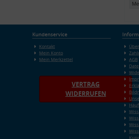
Me
v
Kundenservice
Inform
Kontakt
Über
Mein Konto
Zahl
Mein Merkzettel
AGB
Date
Wide
Imp
VERTRAG
Erkl
Bild
WIDERRUFEN
Unse
Häuf
Wiss
Wiss
Wiss
Wiss
Kup