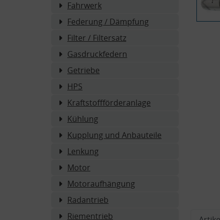
Fahrwerk
Federung / Dämpfung
Filter / Filtersatz
Gasdruckfedern
Getriebe
HPS
Kraftstoffförderanlage
Kühlung
Kupplung und Anbauteile
Lenkung
Motor
Motoraufhängung
Radantrieb
Riementrieb
Artike