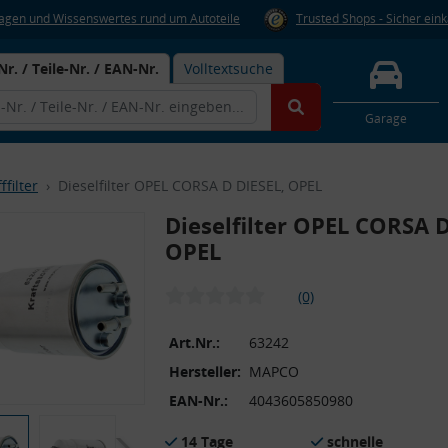
Fragen und Wissenswertes rund um Autoteile
Trusted Shops - Sicher ein
Nr. / Teile-Nr. / EAN-Nr.
Volltextsuche
Garage
ffilter
Dieselfilter OPEL CORSA D DIESEL, OPEL
Dieselfilter OPEL CORSA D
OPEL
(0)
Art.Nr.:
63242
Hersteller:
MAPCO
EAN-Nr.:
4043605850980
14 Tage
schnelle