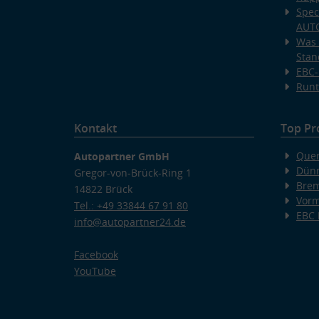
Spec
AUT
Was 
Stan
EBC-
Runt
Kontakt
Top Pr
Quer
Autopartner GmbH
Dünn
Gregor-von-Brück-Ring 1
Bre
14822 Brück
Vorm
Tel.: +49 33844 67 91 80
EBC
info@autopartner24.de
Facebook
YouTube