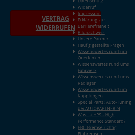
Datenschutz
Widerruf
Impressum
VERTRAG
Erklärung zur
Barrierefreiheit
WIDERRUFEN
Bildnachweis
Unsere Partner
Häufig gestellte Fragen
Wissenswertes rund um
Querlenker
Wissenswertes rund ums
Fahrwerk
Wissenswertes rund ums
Radlager
Wissenswertes rund um
Kupplungen
Special Parts: Auto-Tuning
bei AUTOPARTNER24
Was ist HPS - High
Performance Standard?
EBC-Bremse richtig
Einbremsen