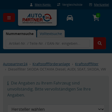
Mein Konto
Vergleichsliste
Merkzettel
0
Nummernsuche
Volltextsuche
Autopartner24
Kraftstoffförderanlage
Kraftstofffilter
Dieselfilter SKODA OCTAVIA Diesel, AUDI, SEAT, SKODA, VW
Die Angaben zu Ihrem Fahrzeug sind
unvollständig. Bitte vervollständigen Sie Ihre
Angaben.