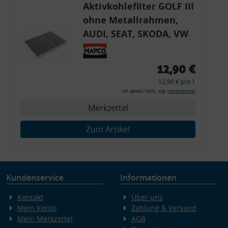
Aktivkohlefilter GOLF III
ohne Metallrahmen,
AUDI, SEAT, SKODA, VW
12,90 €
12,90 € pro 1
inkl. gesetzl. MwSt., zzgl.
Versandkosten
Merkzettel
Zum Artikel
Kundenservice
Informationen
Kontakt
Über uns
Mein Konto
Zahlung & Versand
Mein Merkzettel
AGB