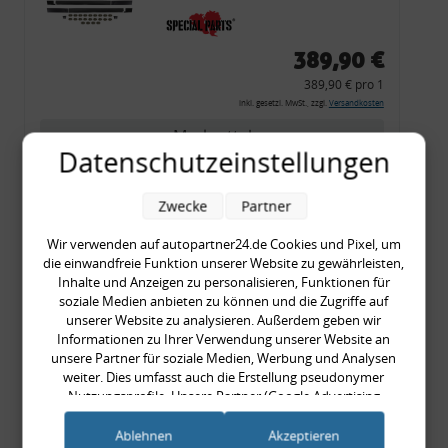
80 Cabrio, Coupe, S2, (6x
Zierleiste, 2x Kappe,
389,90 €
Clipse,
389,90 € pro 1
Montagewerkzeug)
inkl. gesetzl. MwSt., zzgl.
Versandkosten
Merkzettel
Datenschutzeinstellungen
Zum Artikel
Zwecke
Partner
Wir verwenden auf autopartner24.de Cookies und Pixel, um
Universal-
die einwandfreie Funktion unserer Website zu gewährleisten,
Inhalte und Anzeigen zu personalisieren, Funktionen für
Reparaturrohr
soziale Medien anbieten zu können und die Zugriffe auf
Katalysator, 45/49 x 200
unserer Website zu analysieren. Außerdem geben wir
Informationen zu Ihrer Verwendung unserer Website an
unsere Partner für soziale Medien, Werbung und Analysen
weiter. Dies umfasst auch die Erstellung pseudonymer
20,90 €
Nutzungsprofile. Unsere Partner (Google Advertising
20,90 € pro 1
Products) führen diese Informationen möglicherweise mit
inkl. gesetzl. MwSt., zzgl.
Versandkosten
weiteren Daten zusammen, die Sie ihnen bereitgestellt haben
Ablehnen
Akzeptieren