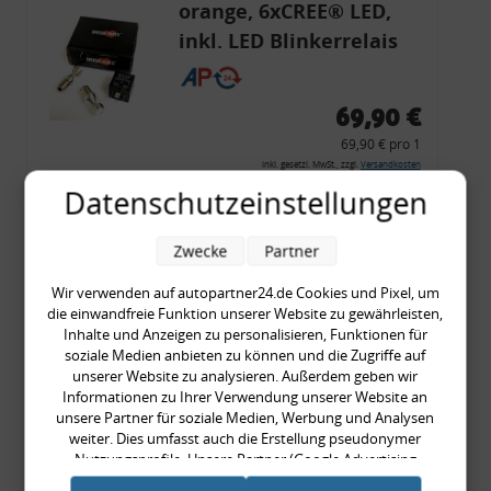
orange, 6xCREE® LED,
inkl. LED Blinkerrelais
CF 14
69,90 €
69,90 € pro 1
inkl. gesetzl. MwSt., zzgl.
Versandkosten
Datenschutzeinstellungen
Merkzettel
Zum Artikel
Zwecke
Partner
Wir verwenden auf autopartner24.de Cookies und Pixel, um
die einwandfreie Funktion unserer Website zu gewährleisten,
Rückleuchtenband mit
Inhalte und Anzeigen zu personalisieren, Funktionen für
soziale Medien anbieten zu können und die Zugriffe auf
Blinker, rot, US-Ecken,
unserer Website zu analysieren. Außerdem geben wir
Audi 80 Cabrio, Typ 89,
Informationen zu Ihrer Verwendung unserer Website an
unsere Partner für soziale Medien, Werbung und Analysen
OE-Nr.: 8G0945225 +
weiter. Dies umfasst auch die Erstellung pseudonymer
8G0945225C
Nutzungsprofile. Unsere Partner (Google Advertising
999,99 €
Products) führen diese Informationen möglicherweise mit