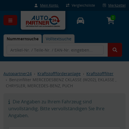
Mein Konto
Vergleichsliste
Merkzettel
0
Nummernsuche
Volltextsuche
Autopartner24
Kraftstoffförderanlage
Kraftstofffilter
Benzinfilter MERCEDESBENZ CKLASSE (W202), EKLASSE ,
CHRYSLER, MERCEDES-BENZ, PUCH
Die Angaben zu Ihrem Fahrzeug sind
unvollständig. Bitte vervollständigen Sie Ihre
Angaben.