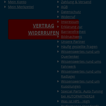
Mein Konto
Zahlung & Versand
Mein Merkzettel
AGB
Datenschutz
Widerruf
Impressum
VERTRAG
Erklärung zur
Barrierefreiheit
WIDERRUFEN
Bildnachweis
Unsere Partner
Häufig gestellte Fragen
Wissenswertes rund um
Querlenker
Wissenswertes rund ums
Fahrwerk
Wissenswertes rund ums
Radlager
Wissenswertes rund um
Kupplungen
Special Parts: Auto-Tuning
bei AUTOPARTNER24
Was ist HPS - High