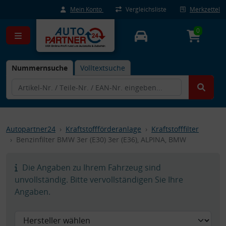
Mein Konto
Vergleichsliste
Merkzettel
0
Nummernsuche
Volltextsuche
Autopartner24
Kraftstoffförderanlage
Kraftstofffilter
Benzinfilter BMW 3er (E30) 3er (E36), ALPINA, BMW
Die Angaben zu Ihrem Fahrzeug sind
unvollständig. Bitte vervollständigen Sie Ihre
Angaben.