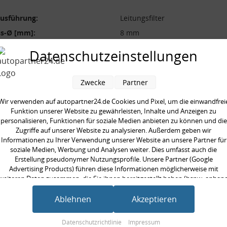
ausführung:
Leitungsfilter
ss-Ø [mm]:
8 mm
durchmesser [mm]:
74 mm
Datenschutzeinstellungen
s-Ø [mm]:
8 mm
[mm]:
165 mm
Zwecke
Partner
Wir verwenden auf autopartner24.de Cookies und Pixel, um die einwandfrei
Funktion unserer Website zu gewährleisten, Inhalte und Anzeigen zu
personalisieren, Funktionen für soziale Medien anbieten zu können und die
Zugriffe auf unserer Website zu analysieren. Außerdem geben wir
en kauften auch
Informationen zu Ihrer Verwendung unserer Website an unsere Partner für
soziale Medien, Werbung und Analysen weiter. Dies umfasst auch die
Erstellung pseudonymer Nutzungsprofile. Unsere Partner (Google
Advertising Products) führen diese Informationen möglicherweise mit
weiteren Daten zusammen, die Sie ihnen bereitgestellt haben (bspw. anhan
eines persönlichen Accounts) oder welche sie im Rahmen Ihrer Nutzung der
Dienste gesammelt haben (bspw. Nutzungsdaten anderer Geräte). Ihre
Ablehnen
Akzeptieren
Einwilligung zur Nutzung von Cookies und Pixeln können Sie jederzeit
widerrufen, indem Sie auf den Datenschutz-Button links unten klicken und
Datenschutzrichtlinie
Impressum
dort die entsprechenden Anpassungen vornehmen.