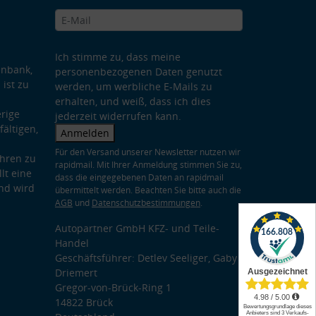
Ich stimme zu, dass meine
enbank,
personenbezogenen Daten genutzt
 ist zu
werden, um werbliche E-Mails zu
erhalten, und weiß, dass ich dies
rige
jederzeit widerrufen kann.
ältigen,
Anmelden
Für den Versand unserer Newsletter nutzen wir
hren zu
rapidmail. Mit Ihrer Anmeldung stimmen Sie zu,
lt eine
dass die eingegebenen Daten an rapidmail
nd wird
übermittelt werden. Beachten Sie bitte auch die
AGB
und
Datenschutzbestimmungen
.
Autopartner GmbH KFZ- und Teile-
Handel
Geschäftsführer: Detlev Seeliger, Gaby
Driemert
Gregor-von-Brück-Ring 1
14822 Brück