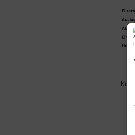
Filter
Ausla
Außen
Einlas
Höhe 
Kund