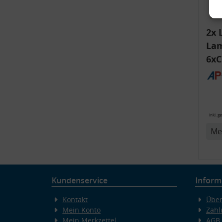
2x 
Lam
6xC
ink
Bli
14
v
inkl. g
Me
Kundenservice
Inform
Kontakt
Über
Mein Konto
Zahl
Mein Merkzettel
AGB