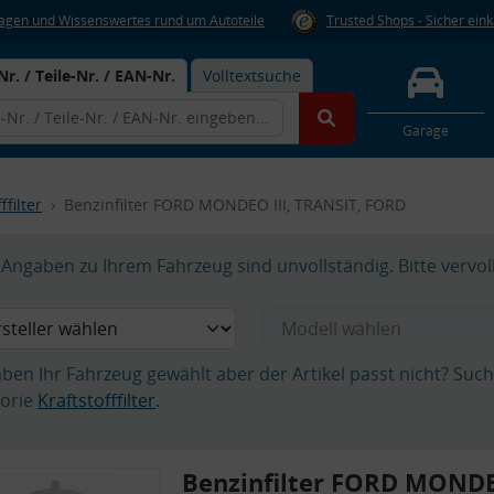
Fragen und Wissenswertes rund um Autoteile
Trusted Shops - Sicher ein
Nr. / Teile-Nr. / EAN-Nr.
Volltextsuche
Garage
ffilter
Benzinfilter FORD MONDEO III, TRANSIT, FORD
Angaben zu Ihrem Fahrzeug sind unvollständig. Bitte vervol
aben Ihr Fahrzeug gewählt aber der Artikel passt nicht? Suc
orie
Kraftstofffilter
.
Benzinfilter FORD MONDEO