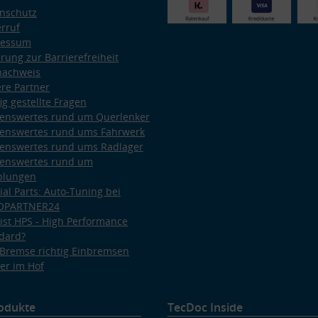
nschutz
rruf
ressum
ärung zur Barrierefreiheit
nachweis
re Partner
ig gestellte Fragen
enswertes rund um Querlenker
enswertes rund ums Fahrwerk
enswertes rund ums Radlager
enswertes rund um
plungen
ial Parts: Auto-Tuning bei
OPARTNER24
ist HPS - High Performance
dard?
Bremse richtig Einbremsen
er im Hof
odukte
TecDoc Inside