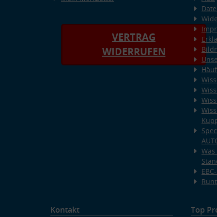
Date
Wide
Imp
VERTRAG
Erkl
Bild
WIDERRUFEN
Unse
Häuf
Wiss
Wiss
Wiss
Wiss
Kup
Spec
AUT
Was 
Stan
EBC-
Runt
Kontakt
Top Pr