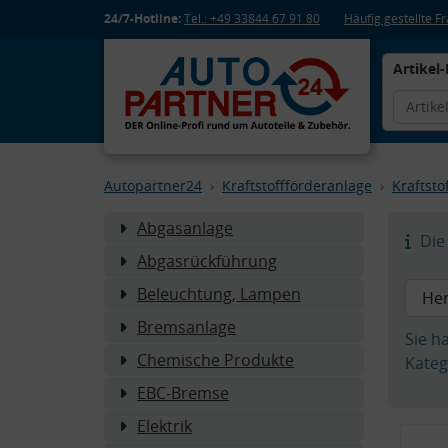
24/7-Hotline:
Tel.: +49 33844 67 91 80
Häufig gestellte 
Artikel-
Autopartner24
Kraftstoffförderanlage
Kraftstof
Abgasanlage
Die 
Abgasrückführung
Beleuchtung, Lampen
Bremsanlage
Sie h
Chemische Produkte
Kateg
EBC-Bremse
Elektrik