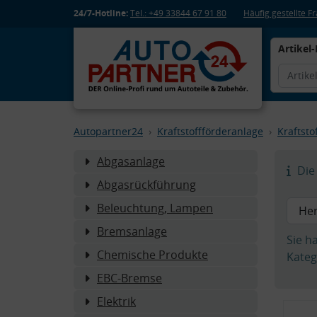
24/7-Hotline:
Tel.: +49 33844 67 91 80
Häufig gestellte 
Artikel-
Autopartner24
Kraftstoffförderanlage
Kraftstof
Abgasanlage
Die 
Abgasrückführung
Beleuchtung, Lampen
Bremsanlage
Sie h
Chemische Produkte
Kateg
EBC-Bremse
Elektrik