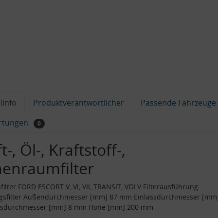
linfo
Produktverantwortlicher
Passende Fahrzeuge
rtungen
0
t-, Öl-, Kraftstoff-,
nenraumfilter
filter FORD ESCORT V, VI, VII, TRANSIT, VOLV Filterausführung
ngsfilter Außendurchmesser [mm] 87 mm Einlassdurchmesser [mm
ssdurchmesser [mm] 8 mm Höhe [mm] 200 mm