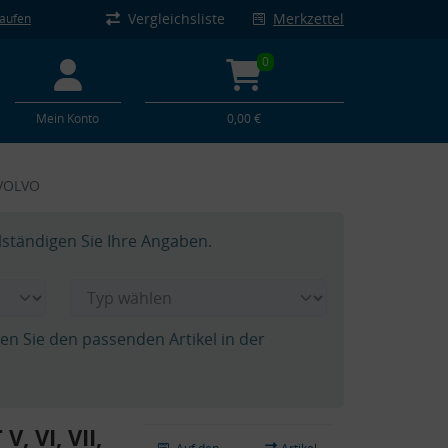
Vergleichsliste
Merkzettel
kaufen
0
Mein Konto
0,00 €
 VOLVO
lständigen Sie Ihre Angaben.
hen Sie den passenden Artikel in der
, VI, VII,