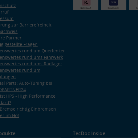
nschutz
rruf
ressum
ärung zur Barrierefreiheit
nachweis
re Partner
ig gestellte Fragen
enswertes rund um Querlenker
enswertes rund ums Fahrwerk
enswertes rund ums Radlager
enswertes rund um
plungen
ial Parts: Auto-Tuning bei
OPARTNER24
ist HPS - High Performance
dard?
Bremse richtig Einbremsen
er im Hof
odukte
TecDoc Inside