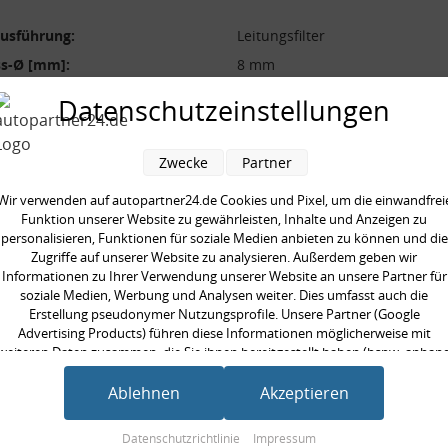
ausführung:
Leitungsfilter
ss-Ø [mm]:
8 mm
durchmesser [mm]:
87 mm
Datenschutzeinstellungen
s-Ø [mm]:
8 mm
[mm]:
200 mm
Zwecke
Partner
Wir verwenden auf autopartner24.de Cookies und Pixel, um die einwandfrei
Funktion unserer Website zu gewährleisten, Inhalte und Anzeigen zu
personalisieren, Funktionen für soziale Medien anbieten zu können und die
Zugriffe auf unserer Website zu analysieren. Außerdem geben wir
en kauften auch
Informationen zu Ihrer Verwendung unserer Website an unsere Partner für
soziale Medien, Werbung und Analysen weiter. Dies umfasst auch die
Erstellung pseudonymer Nutzungsprofile. Unsere Partner (Google
Advertising Products) führen diese Informationen möglicherweise mit
weiteren Daten zusammen, die Sie ihnen bereitgestellt haben (bspw. anhan
eines persönlichen Accounts) oder welche sie im Rahmen Ihrer Nutzung der
Dienste gesammelt haben (bspw. Nutzungsdaten anderer Geräte). Ihre
Ablehnen
Akzeptieren
Einwilligung zur Nutzung von Cookies und Pixeln können Sie jederzeit
widerrufen, indem Sie auf den Datenschutz-Button links unten klicken und
Datenschutzrichtlinie
Impressum
dort die entsprechenden Anpassungen vornehmen.