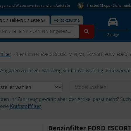
Fragen und Wissenswertes rund um Autoteile
Trusted Shops - Sicher ein
Nr. / Teile-Nr. / EAN-Nr.
Volltextsuche
Garage
ffilter
Benzinfilter FORD ESCORT V, VI, VII, TRANSIT, VOLV, FORD,
Angaben zu Ihrem Fahrzeug sind unvollständig. Bitte vervol
aben Ihr Fahrzeug gewählt aber der Artikel passt nicht? Suc
orie
Kraftstofffilter
.
Benzinfilter FORD ESCORT V