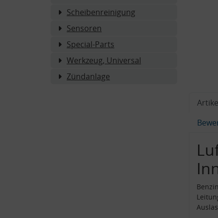
Scheibenreinigung
Sensoren
Special-Parts
Werkzeug, Universal
Zündanlage
Artike
Bewe
Luf
In
Benzin
Leitu
Ausla