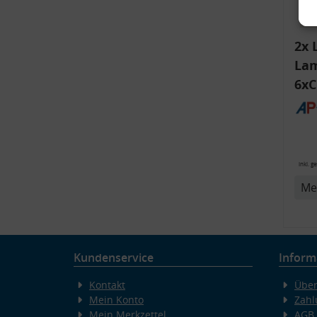
2x 
Lam
6xC
ink
Bli
14
v
inkl. g
Me
Kundenservice
Inform
Kontakt
Über
Mein Konto
Zahl
Mein Merkzettel
AGB