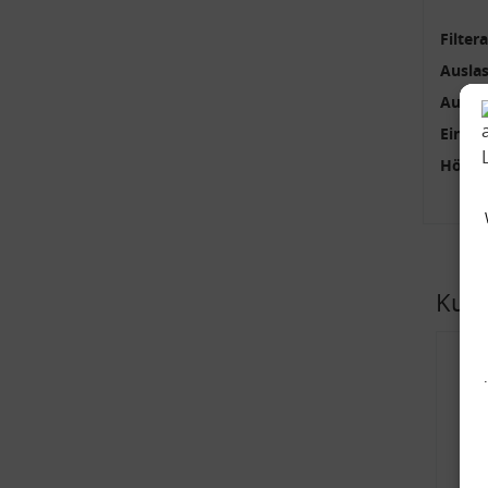
Filter
Ausla
Außen
Einlas
Höhe 
Kund