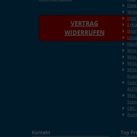
Date
Wide
Imp
VERTRAG
Erkl
Bild
WIDERRUFEN
Unse
Häuf
Wiss
Wiss
Wiss
Wiss
Kup
Spec
AUT
Was 
Stan
EBC-
Runt
Kontakt
Top Pr