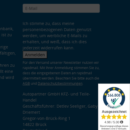
Ich stimme zu, dass meine
enbank,
personenbezogenen Daten genutzt
 ist zu
werden, um werbliche E-Mails zu
erhalten, und weiß, dass ich dies
rige
jederzeit widerrufen kann.
ältigen,
Anmelden
Für den Versand unserer Newsletter nutzen wir
hren zu
rapidmail. Mit Ihrer Anmeldung stimmen Sie zu,
lt eine
dass die eingegebenen Daten an rapidmail
nd wird
übermittelt werden. Beachten Sie bitte auch die
AGB
und
Datenschutzbestimmungen
.
Autopartner GmbH KFZ- und Teile-
Handel
Geschäftsführer: Detlev Seeliger, Gaby
Driemert
Gregor-von-Brück-Ring 1
14822 Brück